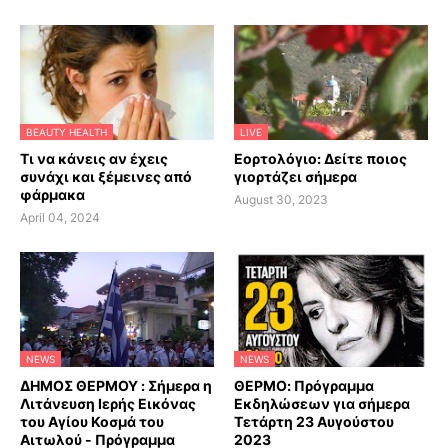
BEAUTY HEALTH
LIVE
Τι να κάνεις αν έχεις
Εορτολόγιο: Δείτε ποιος
συνάχι και ξέμεινες από
γιορτάζει σήμερα
φάρμακα
August 30, 2023
April 04, 2024
NEWS
NEWS
ΔΗΜΟΣ ΘΕΡΜΟΥ : Σήμερα η
ΘΕΡΜΟ: Πρόγραμμα
Λιτάνευση Ιερής Εικόνας
Εκδηλώσεων για σήμερα
του Αγίου Κοσμά του
Τετάρτη 23 Αυγούστου
Αιτωλού - Πρόγραμμα
2023