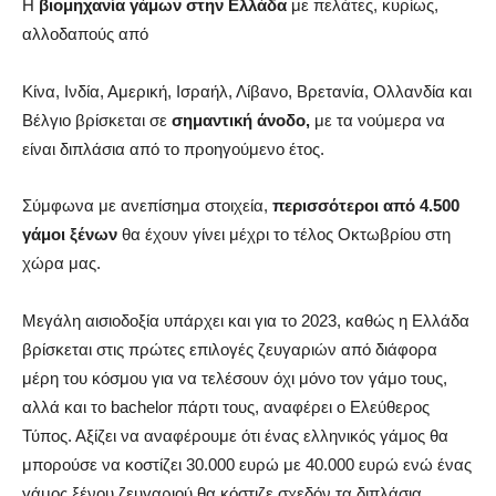
Η
βιομηχανία γάμων στην
Ελλάδα
με πελάτες, κυρίως,
αλλοδαπούς από
Κίνα, Ινδία, Αμερική, Ισραήλ, Λίβανο, Βρετανία, Ολλανδία και
Βέλγιο βρίσκεται σε
σημαντική άνοδο,
με τα νούμερα να
είναι διπλάσια από το προηγούμενο έτος.
Σύμφωνα με ανεπίσημα στοιχεία,
περισσότεροι από 4.500
γάμοι ξένων
θα έχουν γίνει μέχρι το τέλος Οκτωβρίου στη
χώρα μας.
Μεγάλη αισιοδοξία υπάρχει και για το 2023, καθώς η Ελλάδα
βρίσκεται στις πρώτες επιλογές ζευγαριών από διάφορα
μέρη του κόσμου για να τελέσουν όχι μόνο τον γάμο τους,
αλλά και το bachelor πάρτι τους, αναφέρει ο Ελεύθερος
Τύπος. Αξίζει να αναφέρουμε ότι ένας ελληνικός γάμος θα
μπορούσε να κοστίζει 30.000 ευρώ με 40.000 ευρώ ενώ ένας
γάμος ξένου ζευγαριού θα κόστιζε σχεδόν τα διπλάσια.