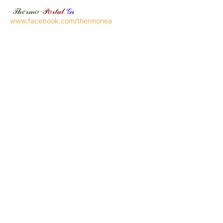
𝒯𝒽𝑒𝓇𝓂𝑜
-
𝒫𝑜𝓇𝓉𝒶𝓁
.
𝒢𝓇
www.facebook.com/thermonea