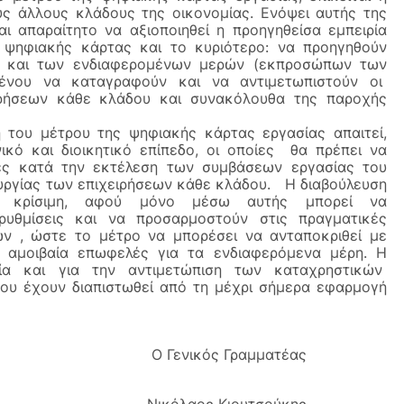
ς άλλους κλάδους της οικονομίας. Ενόψει αυτής της 
 απαραίτητο να αξιοποιηθεί η προηγηθείσα εμπειρία 
ηφιακής κάρτας και το κυριότερο: να προηγηθούν 
υ και των ενδιαφερομένων μερών (εκπροσώπων των 
ένου να καταγραφούν και να αντιμετωπιστούν οι  
ειρήσεων κάθε κλάδου και συνακόλουθα της παροχής 
 του μέτρου της ψηφιακής κάρτας εργασίας απαιτεί, 
ό και διοικητικό επίπεδο, οι οποίες  θα πρέπει να 
τες κατά την εκτέλεση των συμβάσεων εργασίας του 
υργίας των επιχειρήσεων κάθε κλάδου.   Η διαβούλευση 
ι κρίσιμη, αφού μόνο μέσω αυτής μπορεί να 
ρυθμίσεις και να προσαρμοστούν στις πραγματικές 
ων , ώστε το μέτρο να μπορέσει να ανταποκριθεί με 
ι αμοιβαία επωφελές για τα ενδιαφερόμενα μέρη. Η 
αία και για την αντιμετώπιση των καταχρηστικών  
ου έχουν διαπιστωθεί από τη μέχρι σήμερα εφαρμογή 
                                    Ο Γενικός Γραμματέας
                                Νικόλαος Κιουτσούκης 