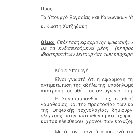
Προς 
Το Υπουργό Εργασίας και Κοινωνικών 
κ. Κωστή Χατζηδάκη
Θέμα:
Επέκταση εφαρμογής ψηφιακής κά
με τα ενδιαφερόμενα μέρη  (εκπροσ
ιδιαιτεροτήτων λειτουργίας των επιχειρ
Κύριε Υπουργέ, 
Είναι γνωστό ότι η εφαρμογή τη
αντιμετώπιση της αδήλωτης–υποδηλωμέν
αποτροπή του αθέμιτου ανταγωνισμού μ
Η Συνομοσπονδία μας, σταθερά
νομοθεσίας και της προστασίας των εργ
της ψηφιακής τεχνολογίας, δημιουργ
ελέγχους, στην κατεύθυνση κατοχύρωσ
και του ελεύθερου  χρόνου των εργαζο
Μετά την  αρχική εφαρμογή του 