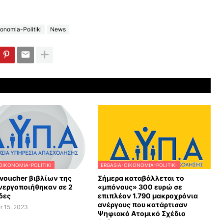
onomia-Politiki
News
OIKONOMIA-POLITIKI
ERGASIA-OIKONOMIA-POLITIKI
voucher βιβλίων της
Σήμερα καταβάλλεται το
νεργοποιήθηκαν σε 2
«μπόνους» 300 ευρώ σε
δες
επιπλέον 1.790 μακροχρόνια
ανέργους που κατάρτισαν
r 15, 2023
Ψηφιακό Ατομικό Σχέδιο