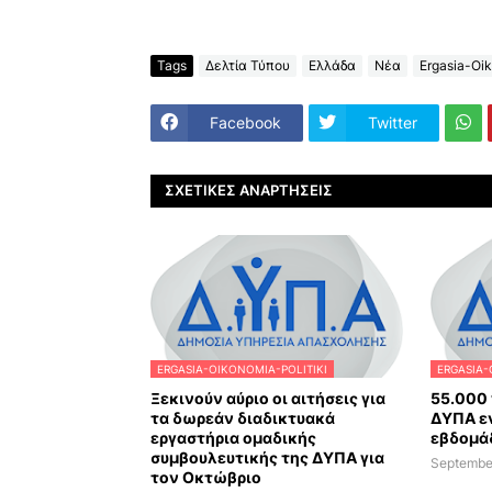
Tags
Δελτία Τύπου
Ελλάδα
Νέα
Ergasia-Oik
Facebook
Twitter
ΣΧΕΤΙΚΈΣ ΑΝΑΡΤΉΣΕΙΣ
ERGASIA-OIKONOMIA-POLITIKI
ERGASIA-
Ξεκινούν αύριο οι αιτήσεις για
55.000 
τα δωρεάν διαδικτυακά
ΔΥΠΑ ε
εργαστήρια ομαδικής
εβδομά
συμβουλευτικής της ΔΥΠΑ για
Septembe
τον Οκτώβριο