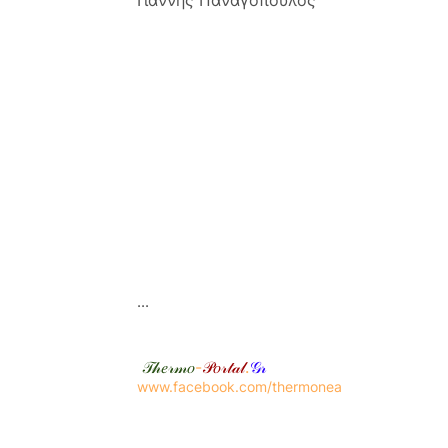
...
𝒯𝒽𝑒𝓇𝓂𝑜
-
𝒫𝑜𝓇𝓉𝒶𝓁
.
𝒢𝓇
www.facebook.com/thermonea