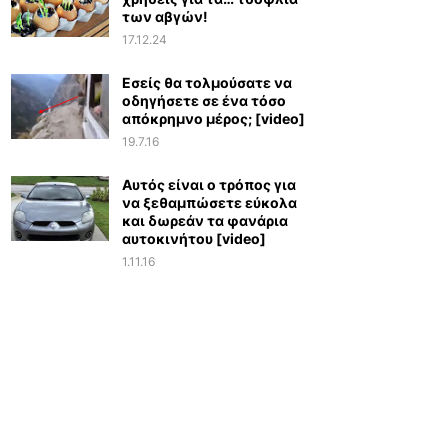
των αβγών!
17.12.24
Εσείς θα τολμούσατε να
οδηγήσετε σε ένα τόσο
απόκρημνο μέρος; [video]
19.7.16
Αυτός είναι ο τρόπος για
να ξεθαμπώσετε εύκολα
και δωρεάν τα φανάρια
αυτοκινήτου [video]
1.11.16