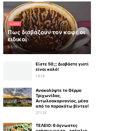
SLIDER
Πως διαβάζουν τον καφέ οι
ειδικοί
9.5.15
Είστε 50;;; Διαβάστε γιατί
είναι καλό!
1.6.14
Ανακαλύψτε το Θέρμο
Τριχωνίδας,
Αιτωλοακαρνανίας, μέσα
από τα παρακάτω βίντεο!
27.1.25
ΤΕΛΕΙΟ: 6 άγνωστες
χρήσεις για τα… τσόφλια