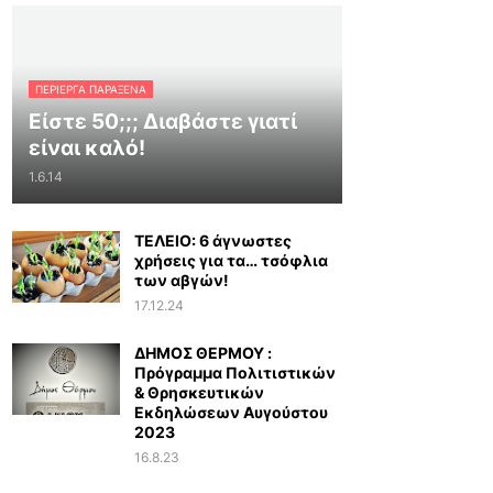
ΠΕΡΊΕΡΓΑ ΠΑΡΆΞΕΝΑ
Είστε 50;;; Διαβάστε γιατί
είναι καλό!
1.6.14
ΤΕΛΕΙΟ: 6 άγνωστες
χρήσεις για τα… τσόφλια
των αβγών!
17.12.24
ΔΗΜΟΣ ΘΕΡΜΟΥ :
Πρόγραμμα Πολιτιστικών
& Θρησκευτικών
Εκδηλώσεων Αυγούστου
2023
16.8.23