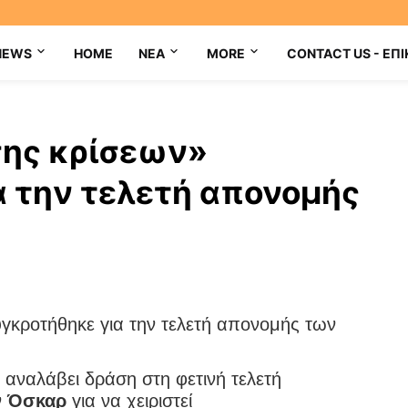
NEWS
HOME
NEA
MORE
CONTACT US - ΕΠΙ
σης κρίσεων»
α την τελετή απονομής
 αναλάβει δράση στη φετινή τελετή
ν
Όσκαρ
για να χειριστεί