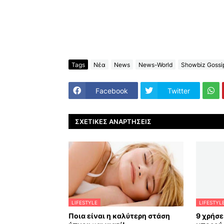
Tags
Νέα
News
News-World
Showbiz Gossi
Facebook
Twitter
ΣΧΕΤΙΚΈΣ ΑΝΑΡΤΉΣΕΙΣ
LIFESTYLE
LIFESTYL
Ποια είναι η καλύτερη στάση
9 χρήσε