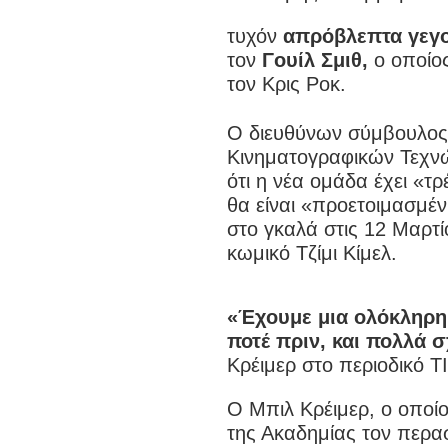
τυχόν
απρόβλεπτα γεγ
τον
Γουίλ Σμιθ,
ο οποίος
τον Κρις Ροκ.
Ο διευθύνων σύμβουλος 
Κινηματογραφικών Τεχνώ
ότι η νέα ομάδα έχει «τρ
θα είναι «προετοιμασμέν
στο γκαλά στις 12 Μαρτί
κωμικό Τζίμι Κίμελ.
«Έχουμε μια ολόκληρη 
ποτέ πριν, και πολλά 
Κρέιμερ στο περιοδικό T
Ο Μπιλ Κρέιμερ, ο οποί
της Ακαδημίας τον περασ