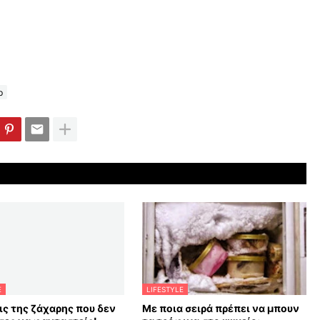
p
E
LIFESTYLE
ις της ζάχαρης που δεν
Με ποια σειρά πρέπει να μπουν