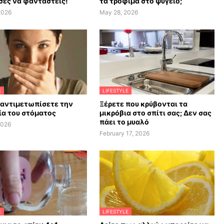
ες να φανταστείς!
τα τρόφιμα στο ψυγείο;
2026
May 28, 2026
E
LIFESTYLE
 αντιμετωπίσετε την
Ξέρετε που κρύβονται τα
α του στόματος
μικρόβια στο σπίτι σας; Δεν σας
πάει το μυαλό
2026
February 17, 2026
E
LIFESTYLE