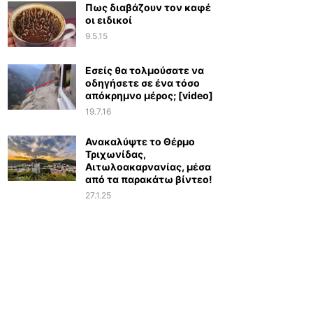
Πως διαβάζουν τον καφέ
οι ειδικοί
9.5.15
Εσείς θα τολμούσατε να
οδηγήσετε σε ένα τόσο
απόκρημνο μέρος; [video]
19.7.16
Ανακαλύψτε το Θέρμο
Τριχωνίδας,
Αιτωλοακαρνανίας, μέσα
από τα παρακάτω βίντεο!
27.1.25