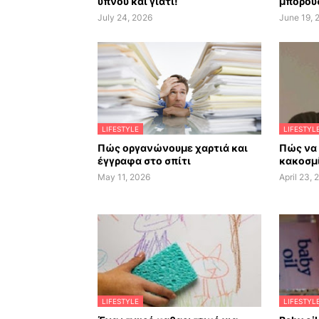
ύπνου και γιατί!
μπορούσ
July 24, 2026
June 19, 
LIFESTYLE
LIFESTYL
Πώς οργανώνουμε χαρτιά και
Πώς να
έγγραφα στο σπίτι
κακοσμί
May 11, 2026
April 23, 
LIFESTYLE
LIFESTYL