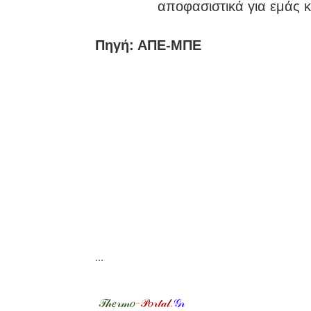
αποφασιστικά για εμάς κ
Πηγή: ΑΠΕ-ΜΠΕ
...
𝒯𝒽𝑒𝓇𝓂𝑜
-
𝒫𝑜𝓇𝓉𝒶𝓁
.
𝒢𝓇