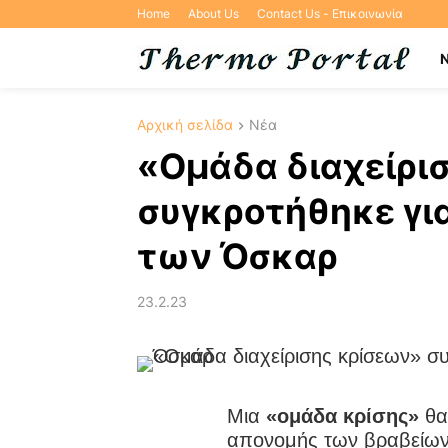
Home
About Us
Contact Us - Επικοινωνία
Αρχική σελίδα
Νέα
«Ομάδα διαχείρι
συγκροτήθηκε γι
των Όσκαρ
23.2.23
Μια
«ομάδα κρίσης»
θα
απονομής των βραβείω