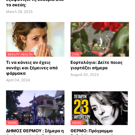
τα σκεύη;
March 28, 2025
BEAUTY HEALTH
LIVE
Τι να κάνεις αν έχεις
Εορτολόγιο: Δείτε ποιος
συνάχι και ξέμεινες από
γιορτάζει σήμερα
φάρμακα
August 30, 2023
April 04, 2024
NEWS
NEWS
ΔΗΜΟΣ ΘΕΡΜΟΥ : Σήμερα η
ΘΕΡΜΟ: Πρόγραμμα