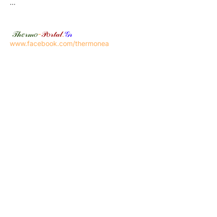
...
𝒯𝒽𝑒𝓇𝓂𝑜
-
𝒫𝑜𝓇𝓉𝒶𝓁
.
𝒢𝓇
www.facebook.com/thermonea