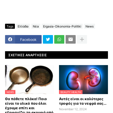
Tags
Ελλάδα
Νέα
Ergasia-Oikonomia-Politiki
News
Facebook
ΣΧΕΤΙΚΈΣ ΑΝΑΡΤΉΣΕΙΣ
NEWS
BEAUTY HEALTH
Θα πάθετε πλάκα! Ποιο
Αυτές είναι οι καλύτερες
είναι το υλικό που όλοι
τροφές για τα νεφρά σας...
έχουμε σπίτι και
November 12, 2024
εξαφανίζει τη σκουριά από