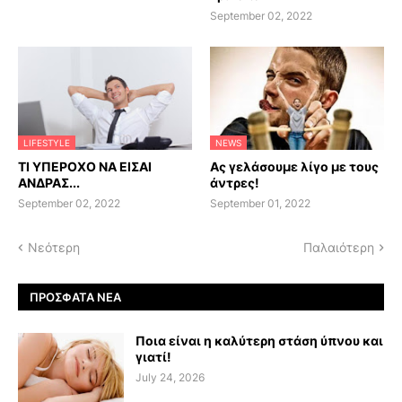
September 02, 2022
LIFESTYLE
NEWS
ΤΙ ΥΠΕΡΟΧΟ ΝΑ ΕΙΣΑΙ
Ας γελάσουμε λίγο με τους
ΑΝΔΡΑΣ...
άντρες!
September 02, 2022
September 01, 2022
Νεότερη
Παλαιότερη
ΠΡΌΣΦΑΤΑ ΝΈΑ
Ποια είναι η καλύτερη στάση ύπνου και
γιατί!
July 24, 2026