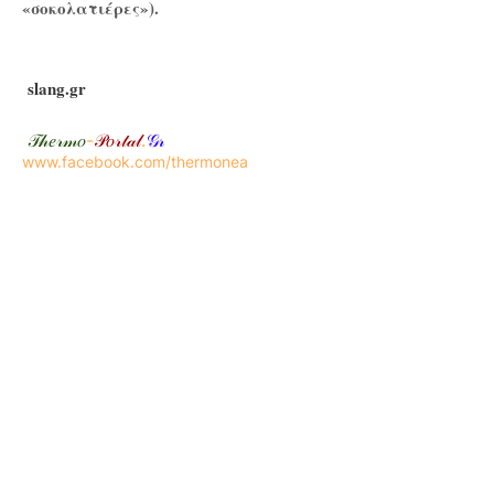
«σοκολατιέρες»).
slang.gr
𝒯𝒽𝑒𝓇𝓂𝑜
-
𝒫𝑜𝓇𝓉𝒶𝓁
.
𝒢𝓇
www.facebook.com/thermonea