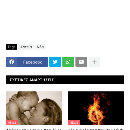
Tags
Αστεία
Νέα
Facebook
ΣΧΕΤΙΚΈΣ ΑΝΑΡΤΉΣΕΙΣ
NEWS
NEWS