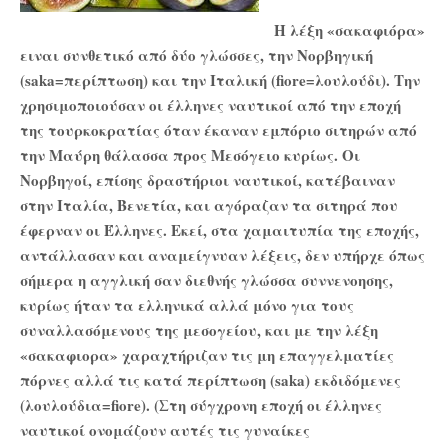
Η λέξη «σακαφιόρα»
ειναι συνθετικό από δύο
γλώσσες, την Νορβηγική
(saka=περίπτωση) και την Ιταλική (fiore=λουλούδι). Την
χρησιμοποιούσαν οι έλληνες ναυτικοί από την εποχή
της τουρκοκρατίας όταν έκαναν εμπόριο σιτηρών από
την Μαύρη θάλασσα προς Μεσόγειο κυρίως. Οι
Νορβηγοί, επίσης δραστήριοι ναυτικοί, κατέβαιναν
στην Ιταλία, Βενετία, και αγόραζαν τα σιτηρά που
έφερναν οι Έλληνες. Εκεί, στα χαμαιτυπία της εποχής,
αντάλλασαν και αναμείγνυαν λέξεις, δεν υπήρχε όπως
σήμερα η αγγλική σαν διεθνής γλώσσα συννενοησης,
κυρίως ήταν τα ελληνικά αλλά μόνο για τους
συναλλασόμενους της μεσογείου, και με την λέξη
«σακαφιορα» χαραχτήριζαν τις μη επαγγελματίες
πόρνες αλλά τις κατά περίπτωση (saka) εκδιδόμενες
(λουλούδια=fiore). (Στη σύγχρονη εποχή οι έλληνες
ναυτικοί ονομάζουν αυτές τις γυναίκες