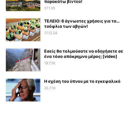
παρακάτω βίντεο!
27.1.25
ΤΕΛΕΙΟ: 6 άγνωστες χρήσεις για τα…
τσόφλια των αβγών!
17.12.24
Εσείς θα τολμούσατε να οδηγήσετε σε
ένα τόσο απόκρημνο μέρος; [video]
19.7.16
Η σχέση του ύπνου με το εγκεφαλικό
22.7.16