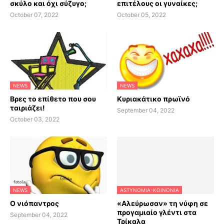
σκύλο και όχι σύζυγο;
επιτέλους οι γυναίκες;
October 07, 2022
October 05, 2022
NEWS
NEWS
Βρες το επίθετο που σου
Κυριακάτικο πρωϊνό
ταιριάζει!
September 04, 2022
October 03, 2022
NEWS
ASTYNOMIA-KOINONIA
Ο νιόπαντρος
«Αλεύρωσαν» τη νύφη σε
προγαμιαίο γλέντι στα
September 04, 2022
Τρίκαλα