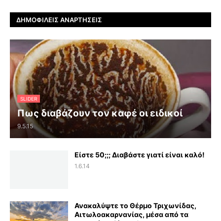
ΔΗΜΟΦΙΛΕΊΣ ΑΝΑΡΤΉΣΕΙΣ
SLIDER
Πως διαβάζουν τον καφέ οι ειδικοί
9.5.15
Είστε 50;;; Διαβάστε γιατί είναι καλό!
1.6.14
Ανακαλύψτε το Θέρμο Τριχωνίδας,
Αιτωλοακαρνανίας, μέσα από τα