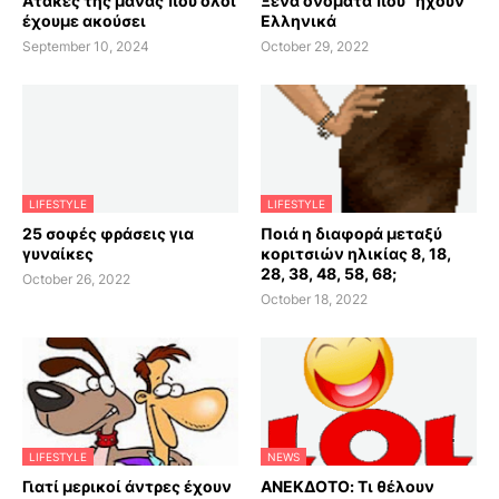
Aτάκες της μάνας που όλοι
Ξένα ονόματα που "ηχούν"
έχουμε ακούσει
Ελληνικά
September 10, 2024
October 29, 2022
LIFESTYLE
LIFESTYLE
25 σοφές φράσεις για
Ποιά η διαφορά μεταξύ
γυναίκες
κοριτσιών ηλικίας 8, 18,
28, 38, 48, 58, 68;
October 26, 2022
October 18, 2022
LIFESTYLE
NEWS
Γιατί μερικοί άντρες έχουν
ΑΝΕΚΔΟΤΟ: Τι θέλουν