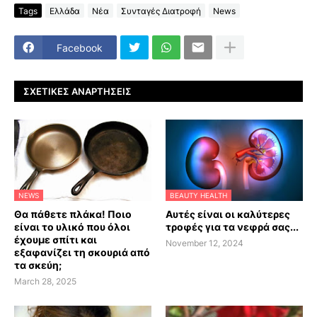
Tags
Ελλάδα
Νέα
Συνταγές Διατροφή
News
Facebook
ΣΧΕΤΙΚΈΣ ΑΝΑΡΤΉΣΕΙΣ
NEWS
BEAUTY HEALTH
Θα πάθετε πλάκα! Ποιο
Αυτές είναι οι καλύτερες
είναι το υλικό που όλοι
τροφές για τα νεφρά σας...
έχουμε σπίτι και
November 12, 2024
εξαφανίζει τη σκουριά από
τα σκεύη;
March 28, 2025