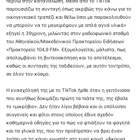
περνώ στην κατανάλωση. Μέσα από το TikTok
παρουσιάζω τη συνταγή όπως ακριβώς την κάνω για το
οικογενειακό τραπέζι και θέλω όσοι με παρακολουθούν
να μπορούν να το μαγειρέψουν με απλά αγνά υλικά»
εξηγεί η 39χρονη, μιλώντας στον ραδιοφωνικό σταθμό
του Αθηναϊκού/Μακεδονικού Πρακτορείου Ειδήσεων
«Πρακτορείο 104,9 FM». Εξομολογείται, μάλιστα, πως
απολαμβάνει τη βιντεοσκόπηση και το αποτέλεσμα,
καθώς οι συνταγές της ταξιδεύουν, με αυτόν τοντρόπο,
σε όλον τον κόσμο.
Η ενασχόλησή της με το TikTok ήρθε όταν η γειτόνισσα
που συνήθως δοκιμάζει πρώτη τα πιάτα της, της έβαλε
το «μικρόβιο». Δεν ήταν λίγοι βέβαια και οι υπόλοιποι
συγγενείς και φίλοι στους οποίους έδινε σχεδόν
καθημερινά οδηγίες για το πώς να φτιάξουν τα φαγητά
και τα γλυκά της, που την προέτρεπαν να βρει έναν
τρόπο να τις κάνει γνωστές στο ευρύ κοινό. «Άκουγα