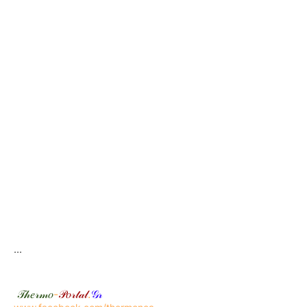
...
𝒯𝒽𝑒𝓇𝓂𝑜
-
𝒫𝑜𝓇𝓉𝒶𝓁
.
𝒢𝓇