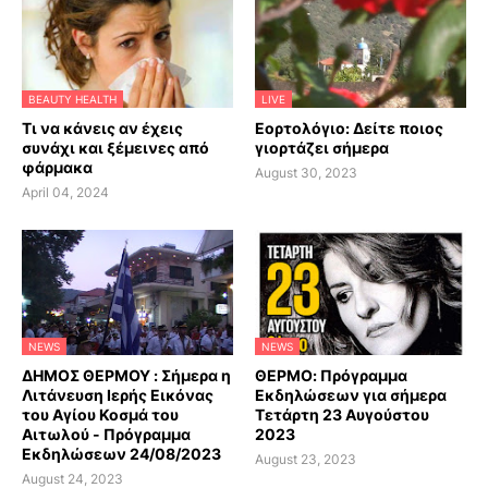
BEAUTY HEALTH
LIVE
Τι να κάνεις αν έχεις
Εορτολόγιο: Δείτε ποιος
συνάχι και ξέμεινες από
γιορτάζει σήμερα
φάρμακα
August 30, 2023
April 04, 2024
NEWS
NEWS
ΔΗΜΟΣ ΘΕΡΜΟΥ : Σήμερα η
ΘΕΡΜΟ: Πρόγραμμα
Λιτάνευση Ιερής Εικόνας
Εκδηλώσεων για σήμερα
του Αγίου Κοσμά του
Τετάρτη 23 Αυγούστου
Αιτωλού - Πρόγραμμα
2023
Εκδηλώσεων 24/08/2023
August 23, 2023
August 24, 2023