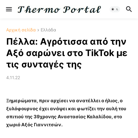
Αρχική σελίδα
Ελλάδα
Πέλλα: Αγρότισσα από την
Αξό σαρώνει στο TikTok με
τις συνταγές της
4.11.22
Ξημερώματα, πριν αρχίσει να ανατέλλει ο ήλιος, ο
ξυλόφουρνος έχει ανάψει και φωτίζει την αυλή του
σπιτιού της 39χρονης Αναστασίας Καλαλίδου, στο
χωριό Αξός Γιαννιτσών.