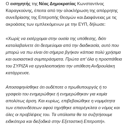
Ο
εισηγητής
της
Νέας Δημοκρατίας
Κωνσταντίνος
Καραγκούνης, έπειτα από την ολοκλήρωση της απόρρητης
συνεδρίασης της Επιτροπής Θεσμών και Διαφάνειας με τις
ακροάσεις των εμπλεκόμενων με την ΕΥΠ, δήλωσε:
«Χωρίς να εισέρχομαι στην ουσία της υπόθεσης, διότι
καταλαβαίνετε ότι δεσμεύομαι από την διαδικασία, αυτό που
μπορώ να πω είναι ότι σήμερα βγήκαν κάποια πολύ χρήσιμα
και ουσιαστικά συμπεράσματα.
Πρώτα απ’ όλα η προσπάθεια
του ΣΥΡΙΖΑ να εργαλειοποιήσει την υπόθεση Ανδρουλάκη
κατάρρευσε.
Αποσαφηνίσθηκε ότι ουδέποτε ο πρωθυπουργός ή το
γραφείο του ενημερώθηκε ή ενημερώθηκαν για καμία
απολύτως άρση.
Και κυρίως, επιβεβαιώθηκε η νομιμότητα
των επισυνδέσεων αφού τηρήθηκε απαρέγκλιτα ο νόμος και
όλες οι προβλέψεις του.
Τα υπόλοιπα θα τα συζητήσουμε
ειδικότερα και διεξοδικά στην Εξεταστική Επιτροπή».