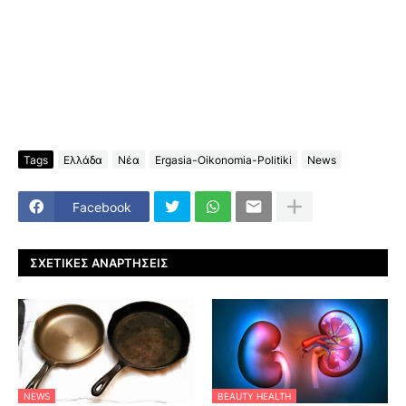
Tags
Ελλάδα
Νέα
Ergasia-Oikonomia-Politiki
News
Facebook
ΣΧΕΤΙΚΈΣ ΑΝΑΡΤΉΣΕΙΣ
NEWS
BEAUTY HEALTH