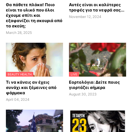
Θα πάθετε πλάκα! Ποιο
Αυτές είναι οι καλύτερες
είναι το υλικό που όλοι
τροφές για τα νεφρά σας...
έχουμε σπίτι και
November 12, 2024
εξαφανίζει τη σκουριά από
τα σκεύη;
March 28, 2025
BEAUTY HEALTH
LIVE
Τι να κάνεις αν έχεις
Εορτολόγιο: Δείτε ποιος
συνάχι και ξέμεινες από
γιορτάζει σήμερα
φάρμακα
August 30, 2023
April 04, 2024