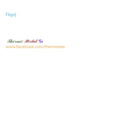
Πηγή
𝒯𝒽𝑒𝓇𝓂𝑜
-
𝒫𝑜𝓇𝓉𝒶𝓁
.
𝒢𝓇
www.facebook.com/thermonea