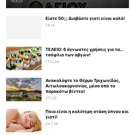
16.8.23
Είστε 50;;; Διαβάστε γιατί είναι καλό!
1.6.14
ΤΕΛΕΙΟ: 6 άγνωστες χρήσεις για τα…
τσόφλια των αβγών!
17.12.24
Ανακαλύψτε το Θέρμο Τριχωνίδας,
Αιτωλοακαρνανίας, μέσα από τα
παρακάτω βίντεο!
27.1.25
Ποια είναι η καλύτερη στάση ύπνου και
γιατί!
24.7.26