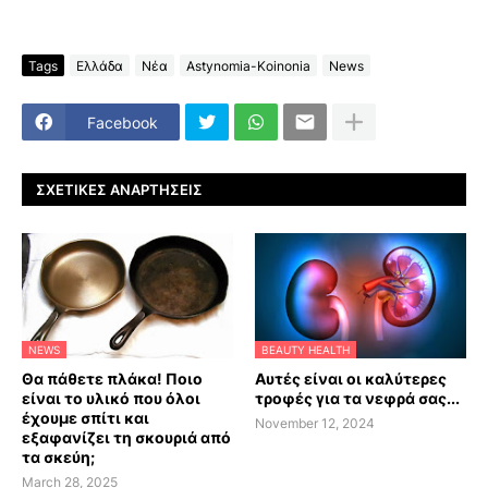
Tags
Ελλάδα
Νέα
Astynomia-Koinonia
News
Facebook
ΣΧΕΤΙΚΈΣ ΑΝΑΡΤΉΣΕΙΣ
NEWS
BEAUTY HEALTH
Θα πάθετε πλάκα! Ποιο
Αυτές είναι οι καλύτερες
είναι το υλικό που όλοι
τροφές για τα νεφρά σας...
έχουμε σπίτι και
November 12, 2024
εξαφανίζει τη σκουριά από
τα σκεύη;
March 28, 2025