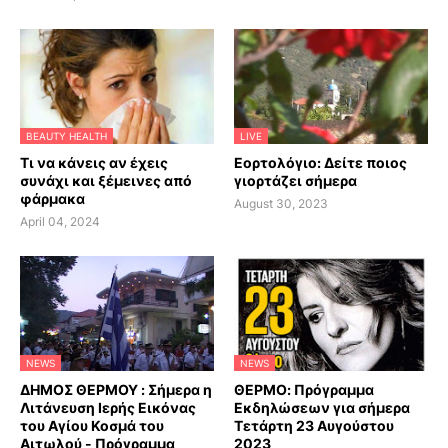
BEAUTY HEALTH
LIVE
Τι να κάνεις αν έχεις
Εορτολόγιο: Δείτε ποιος
συνάχι και ξέμεινες από
γιορτάζει σήμερα
φάρμακα
August 30, 2023
April 04, 2024
NEWS
NEWS
ΔΗΜΟΣ ΘΕΡΜΟΥ : Σήμερα η
ΘΕΡΜΟ: Πρόγραμμα
Λιτάνευση Ιερής Εικόνας
Εκδηλώσεων για σήμερα
του Αγίου Κοσμά του
Τετάρτη 23 Αυγούστου
Αιτωλού - Πρόγραμμα
2023