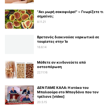
"Αει μωρή σακαφιόρα!" ~ Γνωρίζετε τι
σημαίνει;
8.11.21
Βρετανός διακινούσε ναρκωτικά σε
τουρίστες στην Ίο
18.6.14
Μάθετε αν κινδυνεύετε από
οστεοπόρωση
22.11.16
ΔΕΝ ΠΑΜΕ ΚΑΛΑ: Η ατάκα του
Μπαλαούρα στο Μπογδάνο που τον
τρέλανε [video]
20.5.15