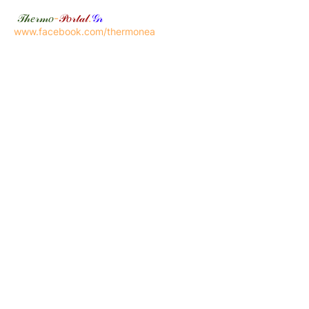
𝒯𝒽𝑒𝓇𝓂𝑜
-
𝒫𝑜𝓇𝓉𝒶𝓁
.
𝒢𝓇
www.facebook.com/thermonea