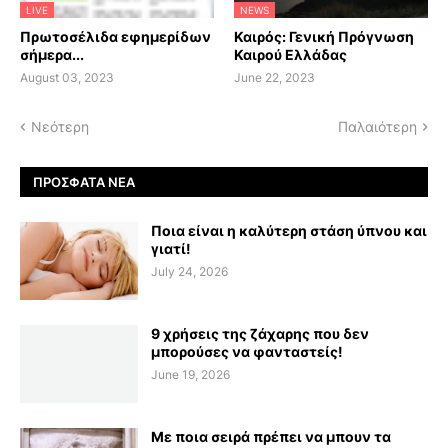
LIVE
NEWS
Πρωτοσέλιδα εφημερίδων
Καιρός: Γενική Πρόγνωση
σήμερα...
Καιρού Ελλάδας
August 03, 2023
June 22, 2023
Νεότερη
Παλαιότερη
ΠΡΌΣΦΑΤΑ ΝΈΑ
Ποια είναι η καλύτερη στάση ύπνου και
γιατί!
July 24, 2026
9 χρήσεις της ζάχαρης που δεν
μπορούσες να φανταστείς!
June 19, 2026
Με ποια σειρά πρέπει να μπουν τα