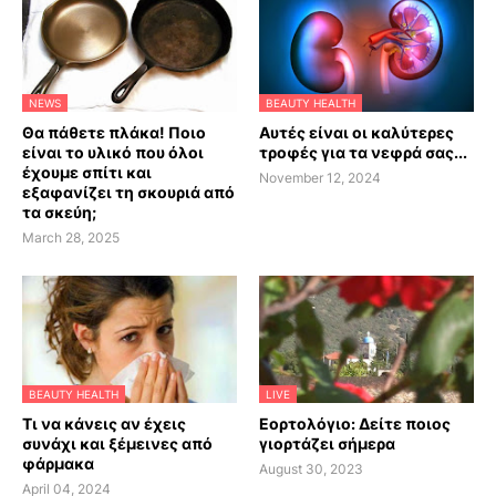
NEWS
BEAUTY HEALTH
Θα πάθετε πλάκα! Ποιο
Αυτές είναι οι καλύτερες
είναι το υλικό που όλοι
τροφές για τα νεφρά σας...
έχουμε σπίτι και
November 12, 2024
εξαφανίζει τη σκουριά από
τα σκεύη;
March 28, 2025
BEAUTY HEALTH
LIVE
Τι να κάνεις αν έχεις
Εορτολόγιο: Δείτε ποιος
συνάχι και ξέμεινες από
γιορτάζει σήμερα
φάρμακα
August 30, 2023
April 04, 2024