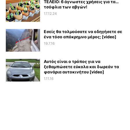
ΤΕΛΕΙΟ: 6 άγνωστες χρήσεις για τα…
τσόφλια των αβγών!
17.12.24
Εσείς θα τολμούσατε να οδηγήσετε σε
ένα τόσο απόκρημνο μέρος; [video]
19.7.16
Αυτός είναι ο τρόπος για να
ξεθαμπώσετε εύκολα και δωρεάν τα
φανάρια αυτοκινήτου [video]
1.11.16