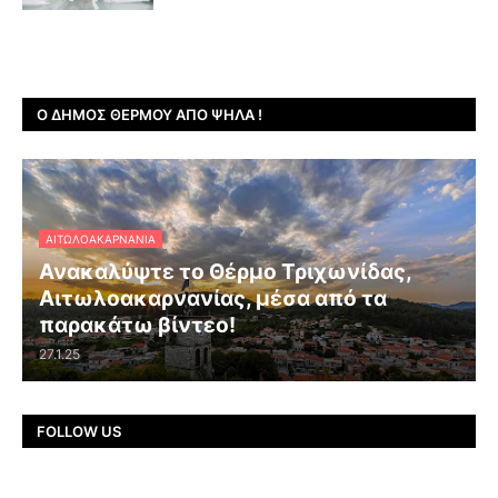
Ο ΔΉΜΟΣ ΘΈΡΜΟΥ ΑΠΌ ΨΗΛΆ !
ΑΙΤΩΛΟΑΚΑΡΝΑΝΊΑ
Ανακαλύψτε το Θέρμο Τριχωνίδας,
Αιτωλοακαρνανίας, μέσα από τα
παρακάτω βίντεο!
27.1.25
FOLLOW US