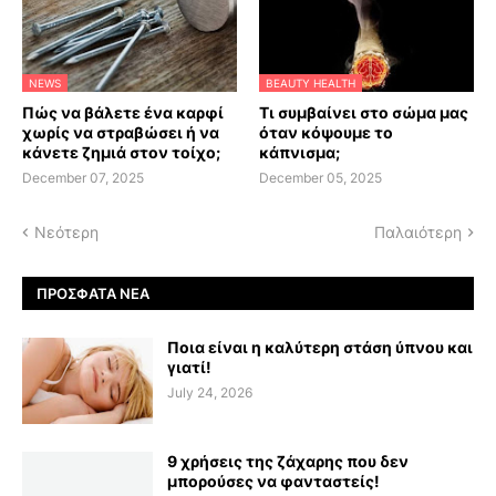
NEWS
BEAUTY HEALTH
Πώς να βάλετε ένα καρφί
Τι συμβαίνει στο σώμα μας
χωρίς να στραβώσει ή να
όταν κόψουμε το
κάνετε ζημιά στον τοίχο;
κάπνισμα;
December 07, 2025
December 05, 2025
Νεότερη
Παλαιότερη
ΠΡΌΣΦΑΤΑ ΝΈΑ
Ποια είναι η καλύτερη στάση ύπνου και
γιατί!
July 24, 2026
9 χρήσεις της ζάχαρης που δεν
μπορούσες να φανταστείς!