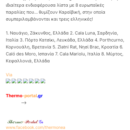
ιδιαίτερα ενδιαφέρουσα λίστα με 8 ευρωπαϊκές
παραλίες που… θυμίζουν Καραϊβική, στην οποία
συμπεριλαμβάνονται και τρεις ελληνικές!
1. Ναυάγιο, Ζάκυνθος, Ελλάδα 2. Cala Luna, Σαρδηνία,
Ιταλία 3. Πόρτο Κατσίκι, Λευκάδα, Ελλάδα 4. Porthcurno,
Κορνουάλη, Βρετανία 5. Zlatni Rat, Νησί Brac, Κροατία 6.
Caló des Moro, Ισπανία 7. Cala Mariolu, Ιταλία 8. Μύρτος,
Κεφαλλονιά, Ελλάδα
Via
Thermo
-portal
.gr
-->
𝒯𝒽𝑒𝓇𝓂𝑜
-
𝒫𝑜𝓇𝓉𝒶𝓁
.
𝒢𝓇
www.facebook.com/thermonea