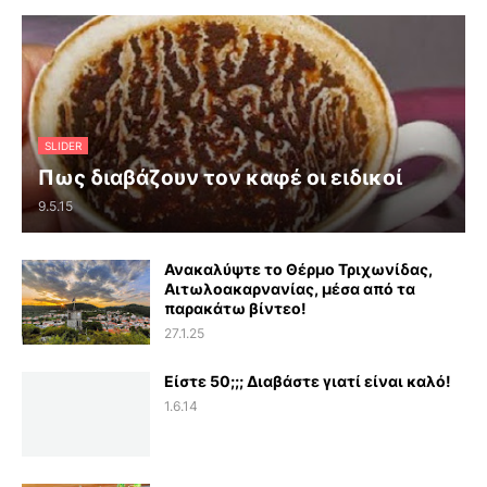
SLIDER
Πως διαβάζουν τον καφέ οι ειδικοί
9.5.15
Ανακαλύψτε το Θέρμο Τριχωνίδας,
Αιτωλοακαρνανίας, μέσα από τα
παρακάτω βίντεο!
27.1.25
Είστε 50;;; Διαβάστε γιατί είναι καλό!
1.6.14