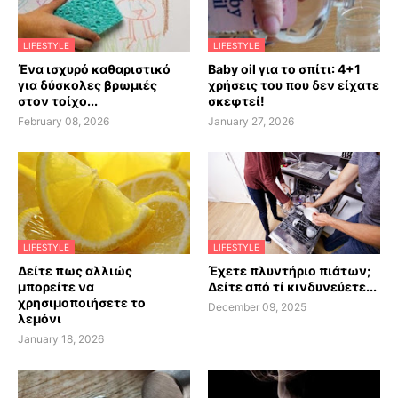
LIFESTYLE
LIFESTYLE
Ένα ισχυρό καθαριστικό
Baby oil για το σπίτι: 4+1
για δύσκολες βρωμιές
χρήσεις του που δεν είχατε
στον τοίχο...
σκεφτεί!
February 08, 2026
January 27, 2026
LIFESTYLE
LIFESTYLE
Δείτε πως αλλιώς
Έχετε πλυντήριο πιάτων;
μπορείτε να
Δείτε από τί κινδυνεύετε...
χρησιμοποιήσετε το
December 09, 2025
λεμόνι
January 18, 2026