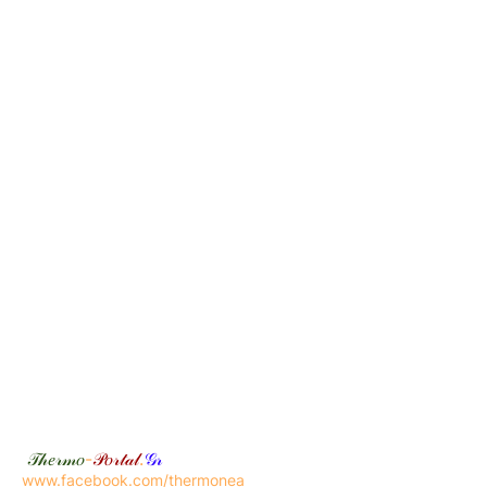
𝒯𝒽𝑒𝓇𝓂𝑜
-
𝒫𝑜𝓇𝓉𝒶𝓁
.
𝒢𝓇
www.facebook.com/thermonea