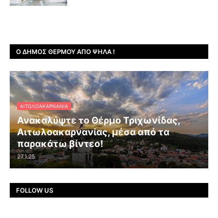
Ο ΔΉΜΟΣ ΘΈΡΜΟΥ ΑΠΌ ΨΗΛΆ !
ΑΙΤΩΛΟΑΚΑΡΝΑΝΊΑ
Ανακαλύψτε το Θέρμο Τριχωνίδας,
Αιτωλοακαρνανίας, μέσα από τα
παρακάτω βίντεο!
27.1.25
FOLLOW US