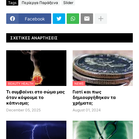
Tags
Περίεργα Παράξενα
Slider
Facebook
ΣΧΕΤΙΚΈΣ ΑΝΑΡΤΉΣΕΙΣ
BEAUTY HEALTH
NEWS
Τι συμβαίνει στο σώμα μας
Γιατί και πως
όταν κόψουμε το
δημιουργήθηκαν τα
κάπνισμα;
χρήματα;
December 05, 2025
August 01, 2024