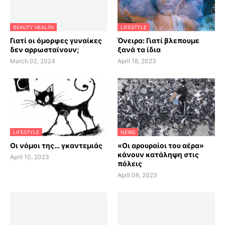
BEAUTY HEALTH
LIFESTYLE
Γιατί οι όμορφες γυναίκες
Όνειρα: Γιατί βλεπουμε
δεν αρρωσταίνουν;
ξανά τα ίδια
March 02, 2024
April 18, 2023
LIFESTYLE
NEWS
Οι νόμοι της… γκαντεμιάς
«Οι αρουραίοι του αέρα»
κάνουν κατάληψη στις
April 10, 2023
πόλεις
April 06, 2023