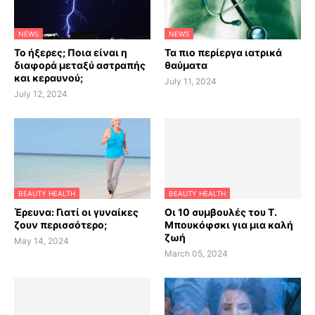
NEWS
NEWS
Το ήξερες; Ποια είναι η
Τα πιο περίεργα ιατρικά
διαφορά μεταξύ αστραπής
θαύματα
και κεραυνού;
July 11, 2024
July 12, 2024
BEAUTY HEALTH
BEAUTY HEALTH
Έρευνα: Γιατί οι γυναίκες
Οι 10 συμβουλές του Τ.
ζουν περισσότερο;
Μπουκόφσκι για μια καλή
ζωή
May 14, 2024
March 05, 2024