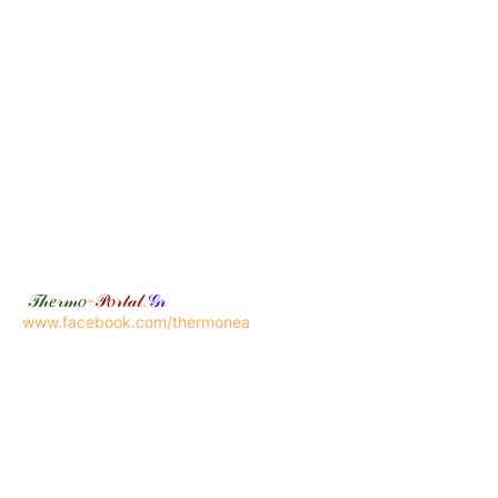
𝒯𝒽𝑒𝓇𝓂𝑜
-
𝒫𝑜𝓇𝓉𝒶𝓁
.
𝒢𝓇
www.facebook.com/thermonea