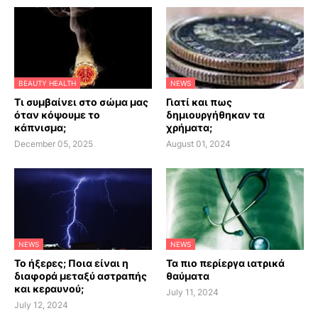
BEAUTY HEALTH
NEWS
Τι συμβαίνει στο σώμα μας
Γιατί και πως
όταν κόψουμε το
δημιουργήθηκαν τα
κάπνισμα;
χρήματα;
December 05, 2025
August 01, 2024
NEWS
NEWS
Το ήξερες; Ποια είναι η
Τα πιο περίεργα ιατρικά
διαφορά μεταξύ αστραπής
θαύματα
και κεραυνού;
July 11, 2024
July 12, 2024