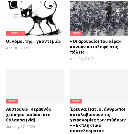
LIFESTYLE
NEWS
Οι νόμοι της… γκαντεμιάς
«Οι αρουραίοι του αέρα»
κάνουν κατάληψη στις
April 10, 2023
πόλεις
April 06, 2023
NEWS
NEWS
Αυστραλία: Κεραυνός
Έρευνα: Γιατί οι άνθρωποι
χτύπησε παιδάκι στη
καταλαβαίνουν τις
θάλασσα (vid)
χειρονομίες των πιθήκων
– «Εκπληκτικά
January 27, 2023
αποτελέσματα»