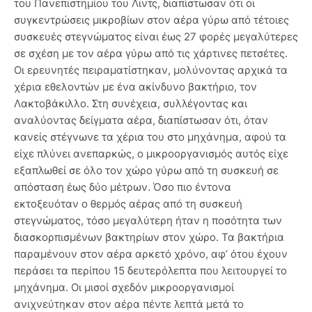
του Πανεπιστημίου του Λιντς, διαπίστωσαν ότι οι
συγκεντρώσεις μικροβίων στον αέρα γύρω από τέτοιες
συσκευές στεγνώματος είναι έως 27 φορές μεγαλύτερες
σε σχέση με τον αέρα γύρω από τις χάρτινες πετσέτες.
Οι ερευνητές πειραματίστηκαν, μολύνοντας αρχικά τα
χέρια εθελοντών με ένα ακίνδυνο βακτήριο, τον
Λακτοβάκιλλο. Στη συνέχεια, συλλέγοντας και
αναλύοντας δείγματα αέρα, διαπίστωσαν ότι, όταν
κανείς στέγνωνε τα χέρια του στο μηχάνημα, αφού τα
είχε πλύνει ανεπαρκώς, ο μικροοργανισμός αυτός είχε
εξαπλωθεί σε όλο τον χώρο γύρω από τη συσκευή σε
απόσταση έως δύο μέτρων. Όσο πιο έντονα
εκτοξευόταν ο θερμός αέρας από τη συσκευή
στεγνώματος, τόσο μεγαλύτερη ήταν η ποσότητα των
διασκορπισμένων βακτηρίων στον χώρο. Τα βακτήρια
παραμένουν στον αέρα αρκετό χρόνο, αφ’ ότου έχουν
περάσει τα περίπου 15 δευτερόλεπτα που λειτουργεί το
μηχάνημα. Οι μισοί σχεδόν μικροοργανισμοί
ανιχνεύτηκαν στον αέρα πέντε λεπτά μετά το