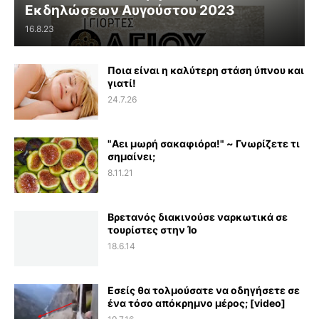
Εκδηλώσεων Αυγούστου 2023
16.8.23
Ποια είναι η καλύτερη στάση ύπνου και
γιατί!
24.7.26
"Αει μωρή σακαφιόρα!" ~ Γνωρίζετε τι
σημαίνει;
8.11.21
Βρετανός διακινούσε ναρκωτικά σε
τουρίστες στην Ίο
18.6.14
Εσείς θα τολμούσατε να οδηγήσετε σε
ένα τόσο απόκρημνο μέρος; [video]