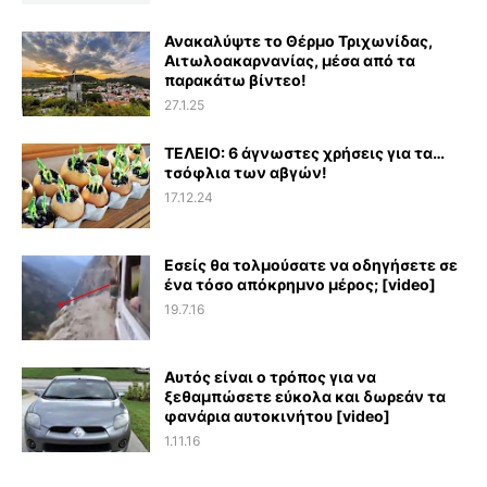
Ανακαλύψτε το Θέρμο Τριχωνίδας,
Αιτωλοακαρνανίας, μέσα από τα
παρακάτω βίντεο!
27.1.25
ΤΕΛΕΙΟ: 6 άγνωστες χρήσεις για τα…
τσόφλια των αβγών!
17.12.24
Εσείς θα τολμούσατε να οδηγήσετε σε
ένα τόσο απόκρημνο μέρος; [video]
19.7.16
Αυτός είναι ο τρόπος για να
ξεθαμπώσετε εύκολα και δωρεάν τα
φανάρια αυτοκινήτου [video]
1.11.16