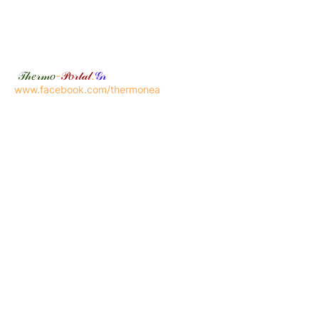
𝒯𝒽𝑒𝓇𝓂𝑜
-
𝒫𝑜𝓇𝓉𝒶𝓁
.
𝒢𝓇
www.facebook.com/thermonea