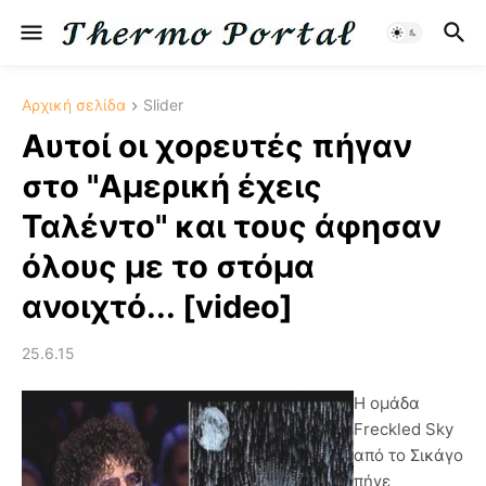
Αρχική σελίδα
Slider
Αυτοί οι χορευτές πήγαν
στο "Αμερική έχεις
Ταλέντο" και τους άφησαν
όλους με το στόμα
ανοιχτό... [video]
25.6.15
Η ομάδα
Freckled Sky
από το Σικάγο
πήγε