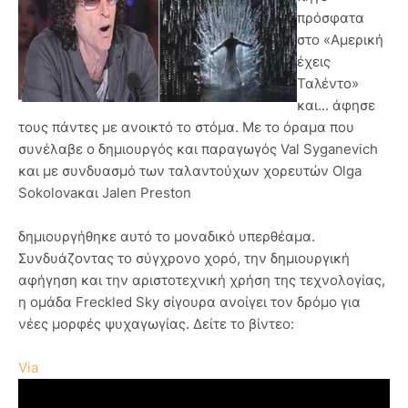
πρόσφατα
στο «Αμερική
έχεις
Ταλέντο»
και... άφησε
τους πάντες με ανοικτό το στόμα. Με το όραμα που
συνέλαβε ο δημιουργός και παραγωγός Val Syganevich
και με συνδυασμό των ταλαντούχων χορευτών Olga
Sokolovaκαι Jalen Preston
δημιουργήθηκε αυτό το μοναδικό υπερθέαμα.
Συνδυάζοντας το σύγχρονο χορό, την δημιουργική
αφήγηση και την αριστοτεχνική χρήση της τεχνολογίας,
η ομάδα Freckled Sky σίγουρα ανοίγει τον δρόμο για
νέες μορφές ψυχαγωγίας. Δείτε το βίντεο:
Via