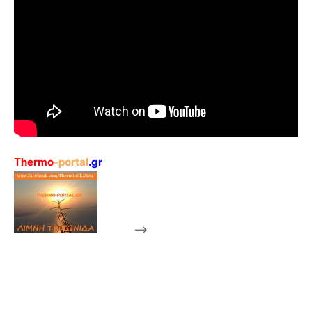
Thermo
-portal
.gr
-->