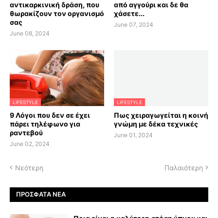
αντικαρκινική δράση, που
από αγγούρι και δε θα
θωρακίζουν τον οργανισμό
χάσετε...
σας
June 07, 2024
June 08, 2024
LIFESTYLE
LIFESTYLE
9 Λόγοι που δεν σε έχει
Πως χειραγωγείται η κοινή
πάρει τηλέφωνο για
γνώμη με δέκα τεχνικές
ραντεβού
June 01, 2024
June 02, 2024
Νεότερη
Παλαιότερη
ΠΡΌΣΦΑΤΑ ΝΈΑ