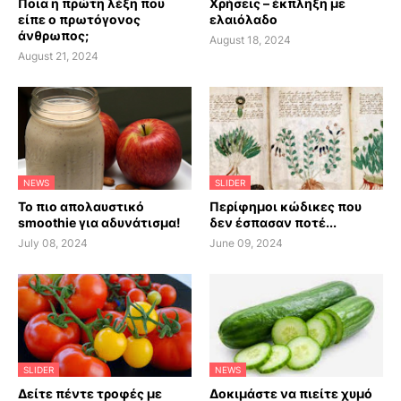
Ποια η πρώτη λέξη που
Χρήσεις – έκπληξη με
είπε ο πρωτόγονος
ελαιόλαδο
άνθρωπος;
August 18, 2024
August 21, 2024
NEWS
SLIDER
Το πιο απολαυστικό
Περίφημοι κώδικες που
smoothie για αδυνάτισμα!
δεν έσπασαν ποτέ...
July 08, 2024
June 09, 2024
SLIDER
NEWS
Δείτε πέντε τροφές με
Δοκιμάστε να πιείτε χυμό