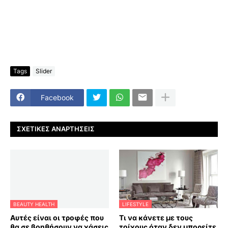
Tags
Slider
Facebook
ΣΧΕΤΙΚΈΣ ΑΝΑΡΤΉΣΕΙΣ
BEAUTY HEALTH
LIFESTYLE
Αυτές είναι οι τροφές που
Τι να κάνετε με τους
θα σε βοηθήσουν να χάσεις
τοίχους όταν δεν μπορείτε