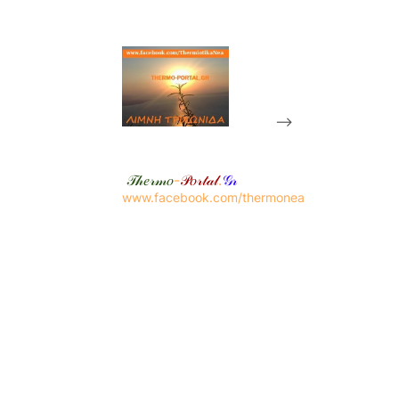
-->
𝒯𝒽𝑒𝓇𝓂𝑜
-
𝒫𝑜𝓇𝓉𝒶𝓁
.
𝒢𝓇
www.facebook.com/thermonea