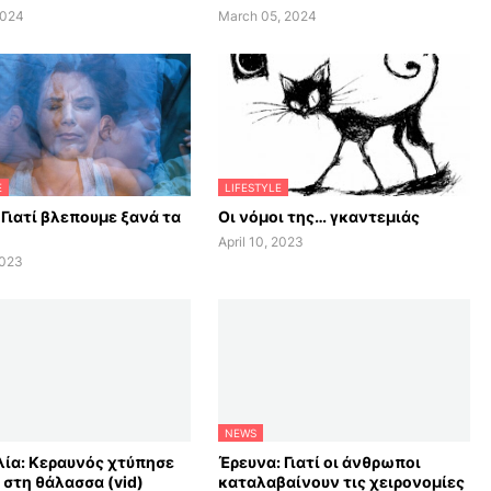
2024
March 05, 2024
E
LIFESTYLE
 Γιατί βλεπουμε ξανά τα
Οι νόμοι της… γκαντεμιάς
April 10, 2023
2023
NEWS
ία: Κεραυνός χτύπησε
Έρευνα: Γιατί οι άνθρωποι
 στη θάλασσα (vid)
καταλαβαίνουν τις χειρονομίες