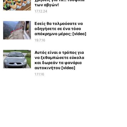
των αβγών!
17.12.24
Εσείς θα τολμούσατε να
οδηγήσετε σε ένα τόσο
απόκρημνο μέρος; [video]
19.7.16
Αυτός είναι ο τρόπος για
να ξεθαμπώσετε εύκολα
και δωρεάν τα φανάρια
αυτοκινήτου [video]
1.11.16