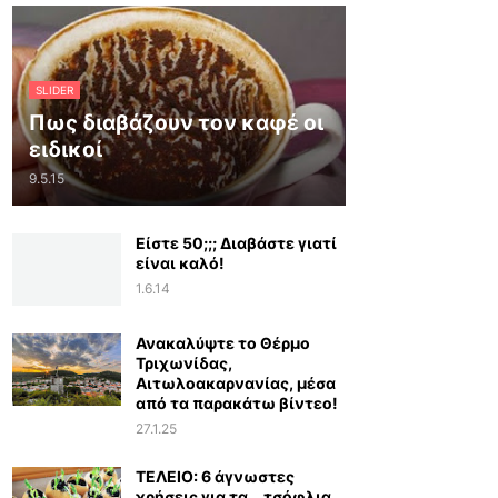
SLIDER
Πως διαβάζουν τον καφέ οι
ειδικοί
9.5.15
Είστε 50;;; Διαβάστε γιατί
είναι καλό!
1.6.14
Ανακαλύψτε το Θέρμο
Τριχωνίδας,
Αιτωλοακαρνανίας, μέσα
από τα παρακάτω βίντεο!
27.1.25
ΤΕΛΕΙΟ: 6 άγνωστες
χρήσεις για τα… τσόφλια