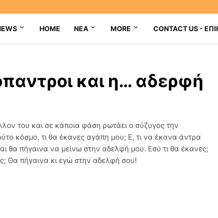
NEWS
HOME
NEA
MORE
CONTACT US - ΕΠΙ
όπαντροι και η… αδερφή
λλον του και σε κάποια φάση ρωτάει ο σύζυγος την
ούτο κόσμο, τι θα έκανες αγάπη μου; Ε, τι να έκανα άντρα
ι θα πήγαινα να μείνω στην αδελφή μου. Εσύ τι θα έκανες;
ίς; Θα πήγαινα κι εγώ στην αδελφή σου!