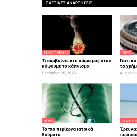
ΣΧΕΤΙΚΈΣ ΑΝΑΡΤΉΣΕΙΣ
BEAUTY HEALTH
NEWS
Τι συμβαίνει στο σώμα μας όταν
Γιατί κ
κόψουμε το κάπνισμα;
τα χρήμ
December 05, 2025
August 01
NEWS
BEAUTY H
Τα πιο περίεργα ιατρικά
Έρευνα:
θαύματα
περισσό