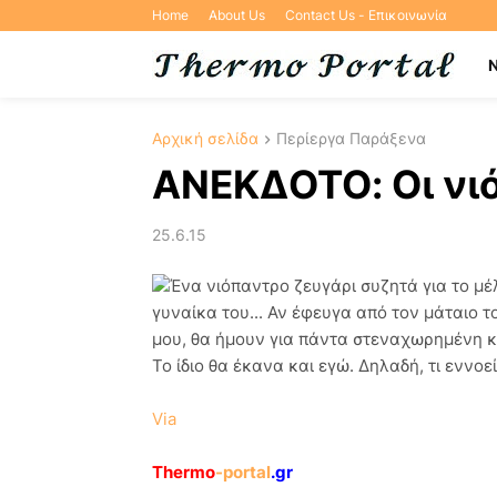
Home
About Us
Contact Us - Επικοινωνία
Αρχική σελίδα
Περίεργα Παράξενα
ΑΝΕΚΔΟΤΟ: Οι νι
25.6.15
Ένα νιόπαντρο ζευγάρι συζητά για το μέ
γυναίκα του... Αν έφευγα από τον μάταιο τ
μου, θα ήμουν για πάντα στεναχωρημένη κα
Το ίδιο θα έκανα και εγώ. Δηλαδή, τι εννοε
Via
Thermo
-portal
.gr