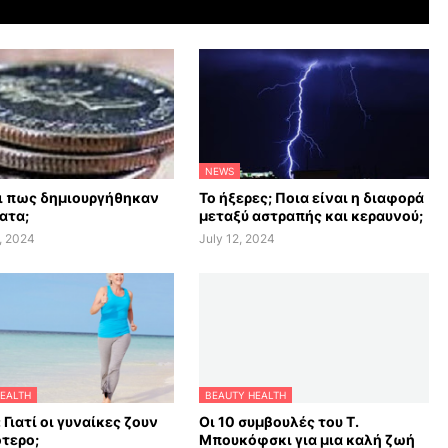
NEWS
αι πως δημιουργήθηκαν
Το ήξερες; Ποια είναι η διαφορά
ατα;
μεταξύ αστραπής και κεραυνού;
, 2024
July 12, 2024
EALTH
BEAUTY HEALTH
 Γιατί οι γυναίκες ζουν
Οι 10 συμβουλές του Τ.
τερο;
Μπουκόφσκι για μια καλή ζωή