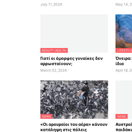
July 11, 2024
May 14, 
BEAUTY HEALTH
LIFESTYL
Γιατί οι όμορφες γυναίκες δεν
Όνειρα:
αρρωσταίνουν;
ίδια
March 02, 2024
April 18, 
NEWS
NEWS
«Οι αρουραίοι του αέρα» κάνουν
Αυστραλ
κατάληψη στις πόλεις
παιδάκι