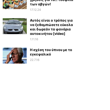
των αβγών!
17.12.24
Αυτός είναι ο τρόπος για
να ξεθαμπώσετε εύκολα
και δωρεάν τα φανάρια
αυτοκινήτου [video]
1.11.16
Η σχέση του ύπνου με το
εγκεφαλικό
22.7.16