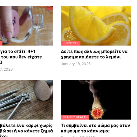
E
LIFESTYLE
 για το σπίτι: 4+1
Δείτε πως αλλιώς μπορείτε να
 του που δεν είχατε
χρησιμοποιήσετε το λεμόνι
!
January 18, 2026
7, 2026
BEAUTY HEALTH
βάλετε ένα καρφί χωρίς
Τι συμβαίνει στο σώμα μας όταν
βώσει ή να κάνετε ζημιά
κόψουμε το κάπνισμα;
ίχο;