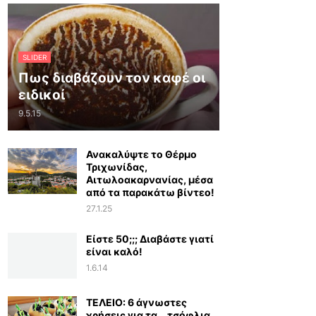
SLIDER
Πως διαβάζουν τον καφέ οι
ειδικοί
9.5.15
Ανακαλύψτε το Θέρμο
Τριχωνίδας,
Αιτωλοακαρνανίας, μέσα
από τα παρακάτω βίντεο!
27.1.25
Είστε 50;;; Διαβάστε γιατί
είναι καλό!
1.6.14
ΤΕΛΕΙΟ: 6 άγνωστες
χρήσεις για τα… τσόφλια