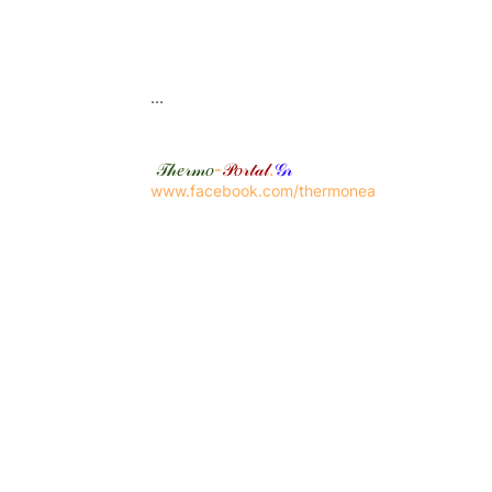
...
𝒯𝒽𝑒𝓇𝓂𝑜
-
𝒫𝑜𝓇𝓉𝒶𝓁
.
𝒢𝓇
www.facebook.com/thermonea