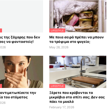
E
LIFESTYLE
ις της ζάχαρης που δεν
Με ποια σειρά πρέπει να μπουν
ες να φανταστείς!
τα τρόφιμα στο ψυγείο;
2026
May 28, 2026
E
LIFESTYLE
 αντιμετωπίσετε την
Ξέρετε που κρύβονται τα
α του στόματος
μικρόβια στο σπίτι σας; Δεν σας
πάει το μυαλό
2026
February 17, 2026