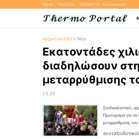
Home
About Us
Contact Us - Επικοινωνία
Αρχική σελίδα
Νέα
Εκατοντάδες χιλι
διαδηλώσουν στη 
μεταρρύθμισης τ
1.5.23
Συνδικαλιστικές ορ
Πρωτομαγιά για να 
μεταρρύθμισης του
συνταξιοδοτικο