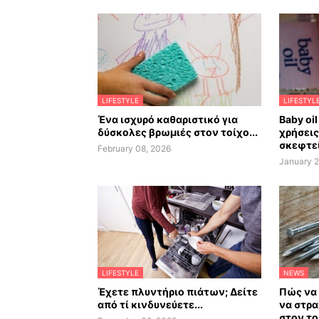
LIFESTYLE
LIFESTYL
Ένα ισχυρό καθαριστικό για
Baby oil
δύσκολες βρωμιές στον τοίχο...
χρήσεις
σκεφτεί
February 08, 2026
January 2
LIFESTYLE
NEWS
Έχετε πλυντήριο πιάτων; Δείτε
Πώς να 
από τί κινδυνεύετε...
να στρα
στον το