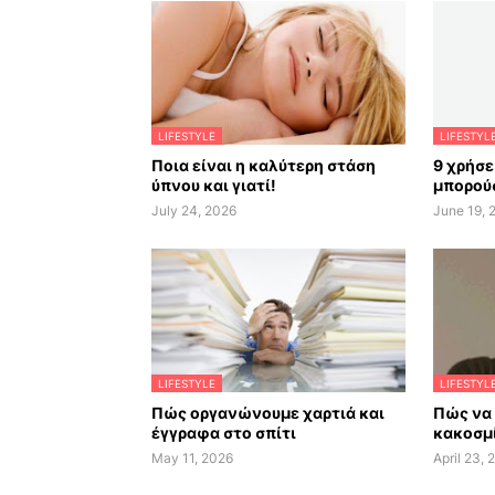
LIFESTYLE
LIFESTYL
Ποια είναι η καλύτερη στάση
9 χρήσε
ύπνου και γιατί!
μπορούσ
July 24, 2026
June 19, 
LIFESTYLE
LIFESTYL
Πώς οργανώνουμε χαρτιά και
Πώς να
έγγραφα στο σπίτι
κακοσμί
May 11, 2026
April 23, 