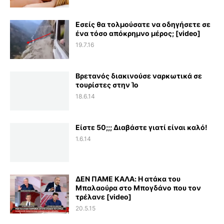
Εσείς θα τολμούσατε να οδηγήσετε σε
ένα τόσο απόκρημνο μέρος; [video]
19.7.16
Βρετανός διακινούσε ναρκωτικά σε
τουρίστες στην Ίο
18.6.14
Είστε 50;;; Διαβάστε γιατί είναι καλό!
1.6.14
ΔΕΝ ΠΑΜΕ ΚΑΛΑ: Η ατάκα του
Μπαλαούρα στο Μπογδάνο που τον
τρέλανε [video]
20.5.15