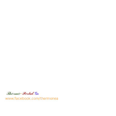
𝒯𝒽𝑒𝓇𝓂𝑜
-
𝒫𝑜𝓇𝓉𝒶𝓁
.
𝒢𝓇
www.facebook.com/thermonea