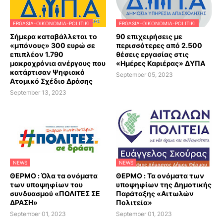
ERGASIA-OIKONOMIA-POLITIKI
ERGASIA-OIKONOMIA-POLITIKI
Σήμερα καταβάλλεται το
90 επιχειρήσεις με
«μπόνους» 300 ευρώ σε
περισσότερες από 2.500
επιπλέον 1.790
θέσεις εργασίας στις
μακροχρόνια ανέργους που
«Ημέρες Καριέρας» ΔΥΠΑ
κατάρτισαν Ψηφιακό
September 05, 2023
Ατομικό Σχέδιο Δράσης
September 13, 2023
NEWS
NEWS
ΘΕΡΜΟ : Όλα τα ονόματα
ΘΕΡΜΟ : Τα ονόματα των
των υποψηφίων του
υποψηφίων της Δημοτικής
συνδυασμού «ΠΟΛΙΤΕΣ ΣΕ
Παράταξης «Αιτωλών
ΔΡΑΣΗ»
Πολιτεία»
September 01, 2023
September 01, 2023