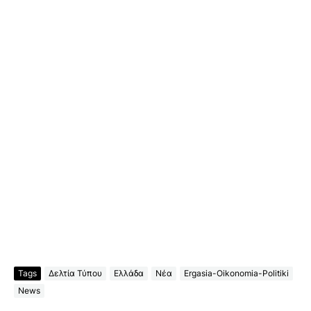
Tags
Δελτία Τύπου
Ελλάδα
Νέα
Ergasia-Oikonomia-Politiki
News