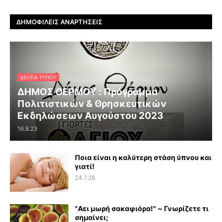
ΔΗΜΟΦΙΛΕΊΣ ΑΝΑΡΤΉΣΕΙΣ
ΔΕΛΤΊΑ ΤΎΠΟΥ
ΔΗΜΟΣ ΘΕΡΜΟΥ : Πρόγραμμα
Πολιτιστικών & Θρησκευτικών
Εκδηλώσεων Αυγούστου 2023
16.8.23
Ποια είναι η καλύτερη στάση ύπνου και
γιατί!
24.7.26
"Αει μωρή σακαφιόρα!" ~ Γνωρίζετε τι
σημαίνει;