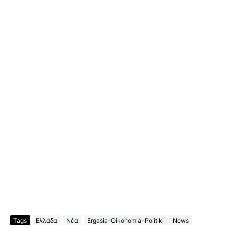
Tags
Ελλάδα
Νέα
Ergasia-Oikonomia-Politiki
News