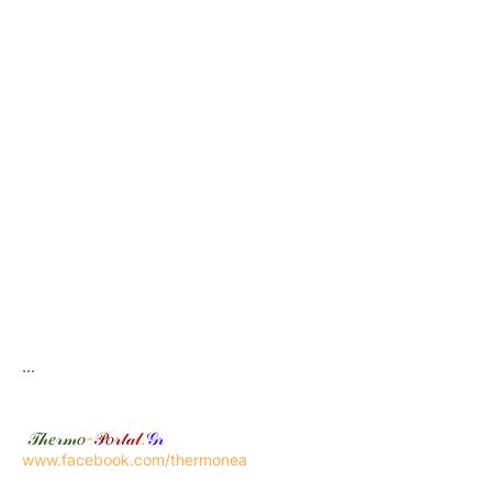
...
𝒯𝒽𝑒𝓇𝓂𝑜
-
𝒫𝑜𝓇𝓉𝒶𝓁
.
𝒢𝓇
www.facebook.com/thermonea