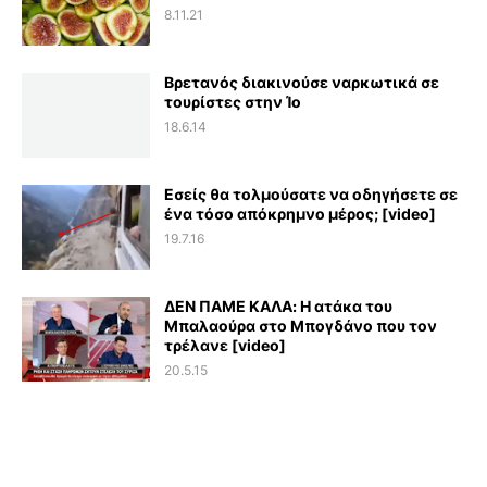
8.11.21
Βρετανός διακινούσε ναρκωτικά σε
τουρίστες στην Ίο
18.6.14
Εσείς θα τολμούσατε να οδηγήσετε σε
ένα τόσο απόκρημνο μέρος; [video]
19.7.16
ΔΕΝ ΠΑΜΕ ΚΑΛΑ: Η ατάκα του
Μπαλαούρα στο Μπογδάνο που τον
τρέλανε [video]
20.5.15