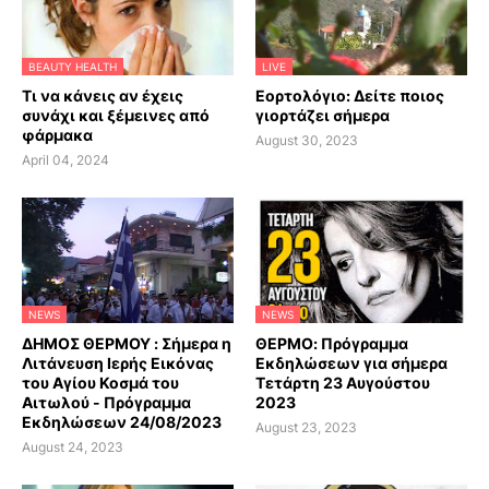
BEAUTY HEALTH
LIVE
Τι να κάνεις αν έχεις
Εορτολόγιο: Δείτε ποιος
συνάχι και ξέμεινες από
γιορτάζει σήμερα
φάρμακα
August 30, 2023
April 04, 2024
NEWS
NEWS
ΔΗΜΟΣ ΘΕΡΜΟΥ : Σήμερα η
ΘΕΡΜΟ: Πρόγραμμα
Λιτάνευση Ιερής Εικόνας
Εκδηλώσεων για σήμερα
του Αγίου Κοσμά του
Τετάρτη 23 Αυγούστου
Αιτωλού - Πρόγραμμα
2023
Εκδηλώσεων 24/08/2023
August 23, 2023
August 24, 2023