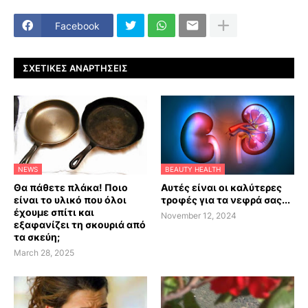
Facebook
ΣΧΕΤΙΚΈΣ ΑΝΑΡΤΉΣΕΙΣ
NEWS
BEAUTY HEALTH
Θα πάθετε πλάκα! Ποιο
Αυτές είναι οι καλύτερες
είναι το υλικό που όλοι
τροφές για τα νεφρά σας...
έχουμε σπίτι και
November 12, 2024
εξαφανίζει τη σκουριά από
τα σκεύη;
March 28, 2025