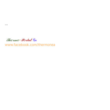
...
𝒯𝒽𝑒𝓇𝓂𝑜
-
𝒫𝑜𝓇𝓉𝒶𝓁
.
𝒢𝓇
www.facebook.com/thermonea