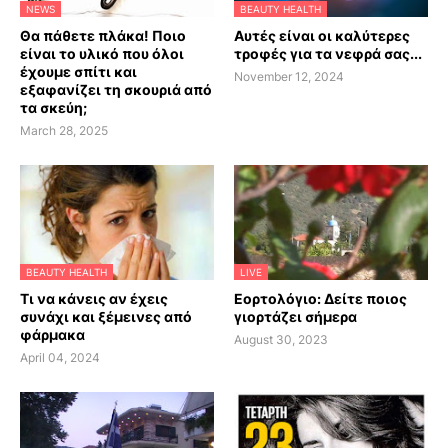
NEWS
BEAUTY HEALTH
Θα πάθετε πλάκα! Ποιο
Αυτές είναι οι καλύτερες
είναι το υλικό που όλοι
τροφές για τα νεφρά σας...
έχουμε σπίτι και
November 12, 2024
εξαφανίζει τη σκουριά από
τα σκεύη;
March 28, 2025
BEAUTY HEALTH
LIVE
Τι να κάνεις αν έχεις
Εορτολόγιο: Δείτε ποιος
συνάχι και ξέμεινες από
γιορτάζει σήμερα
φάρμακα
August 30, 2023
April 04, 2024