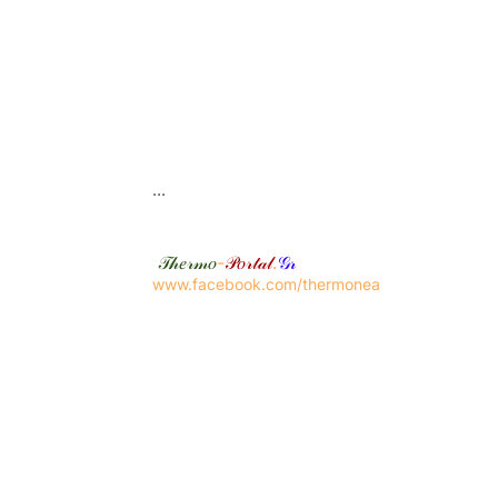
...
𝒯𝒽𝑒𝓇𝓂𝑜
-
𝒫𝑜𝓇𝓉𝒶𝓁
.
𝒢𝓇
www.facebook.com/thermonea