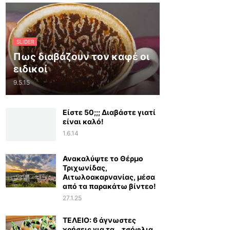
SLIDER
Πως διαβάζουν τον καφέ οι
ειδικοί
9.5.15
Είστε 50;;; Διαβάστε γιατί
είναι καλό!
1.6.14
Ανακαλύψτε το Θέρμο
Τριχωνίδας,
Αιτωλοακαρνανίας, μέσα
από τα παρακάτω βίντεο!
27.1.25
ΤΕΛΕΙΟ: 6 άγνωστες
χρήσεις για τα… τσόφλια