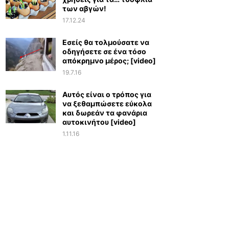
των αβγών!
17.12.24
Εσείς θα τολμούσατε να
οδηγήσετε σε ένα τόσο
απόκρημνο μέρος; [video]
19.7.16
Αυτός είναι ο τρόπος για
να ξεθαμπώσετε εύκολα
και δωρεάν τα φανάρια
αυτοκινήτου [video]
1.11.16