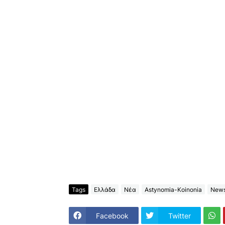
Tags
Ελλάδα
Νέα
Astynomia-Koinonia
New
Facebook
Twitter