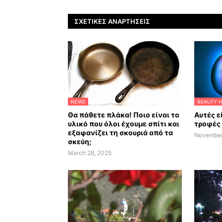
ΣΧΕΤΙΚΈΣ ΑΝΑΡΤΉΣΕΙΣ
NEWS
BEAUTY H
Θα πάθετε πλάκα! Ποιο είναι το
Αυτές ε
υλικό που όλοι έχουμε σπίτι και
τροφές 
εξαφανίζει τη σκουριά από τα
November
σκεύη;
March 28, 2025