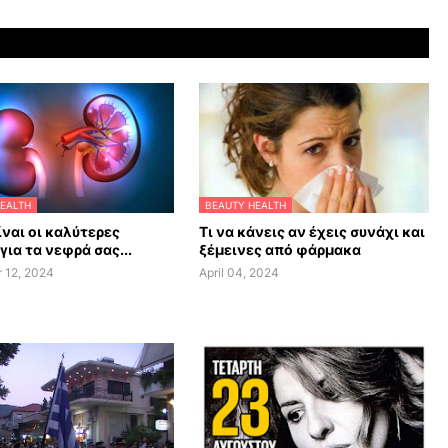
EALTH
BEAUTY HEALTH
ίναι οι καλύτερες
Τι να κάνεις αν έχεις συνάχι και
για τα νεφρά σας...
ξέμεινες από φάρμακα
 12, 2024
April 04, 2024