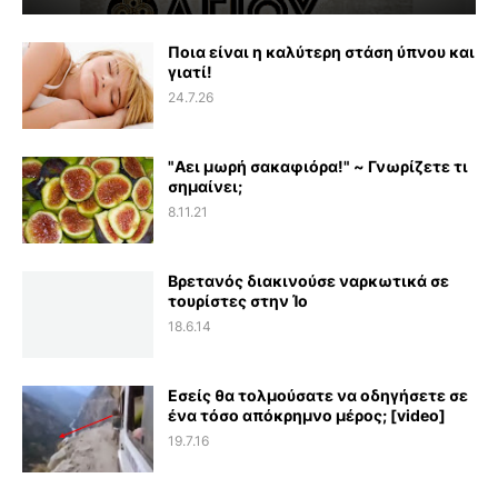
Ποια είναι η καλύτερη στάση ύπνου και
γιατί!
24.7.26
"Αει μωρή σακαφιόρα!" ~ Γνωρίζετε τι
σημαίνει;
8.11.21
Βρετανός διακινούσε ναρκωτικά σε
τουρίστες στην Ίο
18.6.14
Εσείς θα τολμούσατε να οδηγήσετε σε
ένα τόσο απόκρημνο μέρος; [video]
19.7.16