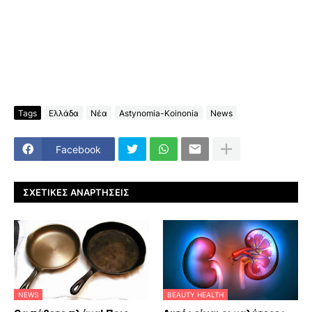
Tags
Ελλάδα
Νέα
Astynomia-Koinonia
News
Facebook
ΣΧΕΤΙΚΈΣ ΑΝΑΡΤΉΣΕΙΣ
NEWS
BEAUTY HEALTH