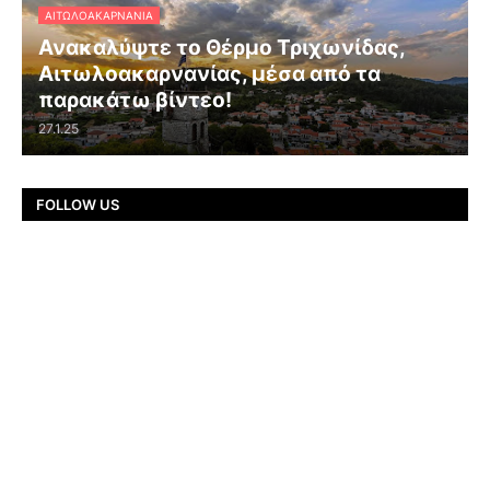
ΑΙΤΩΛΟΑΚΑΡΝΑΝΊΑ
Ανακαλύψτε το Θέρμο Τριχωνίδας,
Αιτωλοακαρνανίας, μέσα από τα
παρακάτω βίντεο!
27.1.25
FOLLOW US