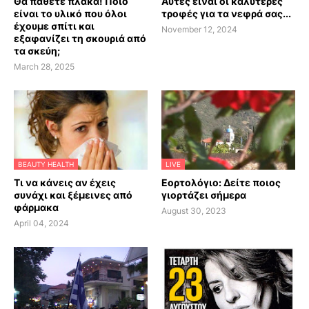
Θα πάθετε πλάκα! Ποιο
Αυτές είναι οι καλύτερες
είναι το υλικό που όλοι
τροφές για τα νεφρά σας...
έχουμε σπίτι και
November 12, 2024
εξαφανίζει τη σκουριά από
τα σκεύη;
March 28, 2025
BEAUTY HEALTH
LIVE
Τι να κάνεις αν έχεις
Εορτολόγιο: Δείτε ποιος
συνάχι και ξέμεινες από
γιορτάζει σήμερα
φάρμακα
August 30, 2023
April 04, 2024