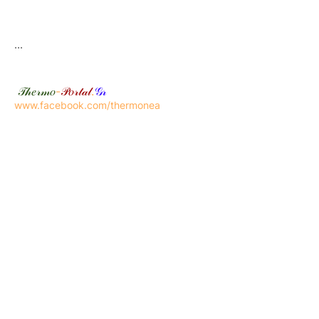
...
𝒯𝒽𝑒𝓇𝓂𝑜
-
𝒫𝑜𝓇𝓉𝒶𝓁
.
𝒢𝓇
www.facebook.com/thermonea