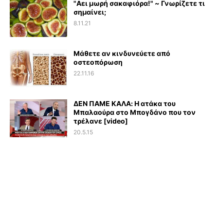
"Αει μωρή σακαφιόρα!" ~ Γνωρίζετε τι
σημαίνει;
8.11.21
Μάθετε αν κινδυνεύετε από
οστεοπόρωση
22.11.16
ΔΕΝ ΠΑΜΕ ΚΑΛΑ: Η ατάκα του
Μπαλαούρα στο Μπογδάνο που τον
τρέλανε [video]
20.5.15