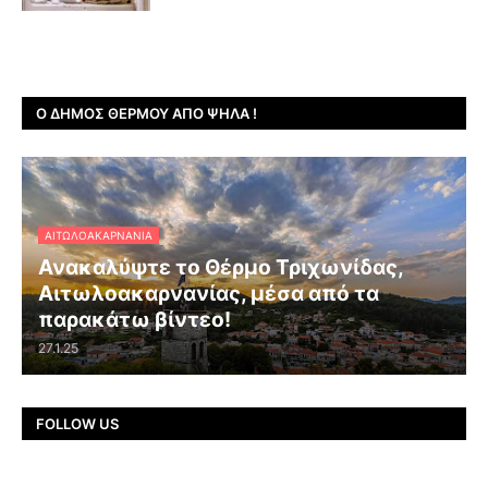
Ο ΔΉΜΟΣ ΘΈΡΜΟΥ ΑΠΌ ΨΗΛΆ !
ΑΙΤΩΛΟΑΚΑΡΝΑΝΊΑ
Ανακαλύψτε το Θέρμο Τριχωνίδας,
Αιτωλοακαρνανίας, μέσα από τα
παρακάτω βίντεο!
27.1.25
FOLLOW US