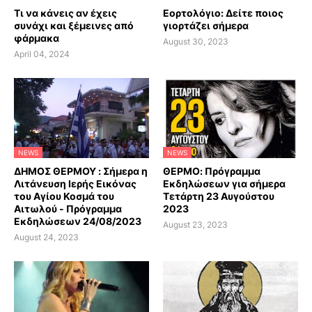
Τι να κάνεις αν έχεις
Εορτολόγιο: Δείτε ποιος
συνάχι και ξέμεινες από
γιορτάζει σήμερα
φάρμακα
August 30, 2023
April 04, 2024
NEWS
NEWS
ΔΗΜΟΣ ΘΕΡΜΟΥ : Σήμερα η
ΘΕΡΜΟ: Πρόγραμμα
Λιτάνευση Ιερής Εικόνας
Εκδηλώσεων για σήμερα
του Αγίου Κοσμά του
Τετάρτη 23 Αυγούστου
Αιτωλού - Πρόγραμμα
2023
Εκδηλώσεων 24/08/2023
August 23, 2023
August 24, 2023