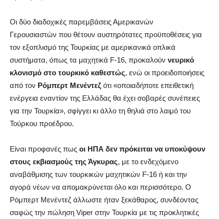
Οι δύο διαδοχικές παρεμβάσεις Αμερικανών
Γερουσιαστών που θέτουν αυστηρότατες προϋποθέσεις για
τον εξοπλισμό της Τουρκίας με αμερικανικά οπλικά
συστήματα, όπως τα μαχητικά F-16, προκαλούν
νευρικό
κλονισμό στο τουρκικό καθεστώς
, ενώ οι προειδοποιήσεις
από τον
Ρόμπερτ Μενέντεζ
ότι «οποιαδήποτε επειθετική
ενέργεια εναντίον της Ελλάδας θα έχει σοβαρές συνέπειες
για την Τουρκία», σφίγγει κι άλλο τη θηλιά στο λαιμό του
Τούρκου προέδρου.
Είναι προφανές πως
οι ΗΠΑ δεν πρόκειται να υποκύψουν
στους εκβιασμούς της Άγκυρας
, με το ενδεχόμενο
αναβάθμισης των τουρκικών μαχητικών F-16 ή και την
αγορά νέων να απομακρύνεται όλο και περισσότερο. Ο
Ρόμπερτ Μενέντεζ άλλωστε ήταν ξεκάθαρος, συνδέοντας
σαφώς την πώληση Viper στην Τουρκία με τις προκλητικές