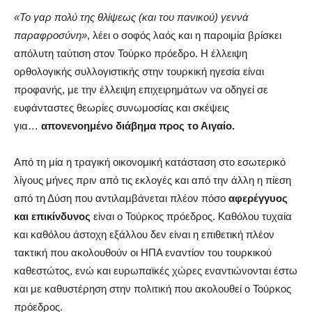
«Το γαρ πολύ της θλίψεως (και του πανικού) γεννά
παραφροσύνη»
, λέει ο σοφός λαός και η παροιμία βρίσκει
απόλυτη ταύτιση στον Τούρκο πρόεδρο. Η έλλειψη
ορθολογικής συλλογιστικής στην τουρκική ηγεσία είναι
προφανής, με την έλλειψη επιχειρημάτων να οδηγεί σε
ευφάνταστες θεωρίες συνωμοσίας και σκέψεις
για…
απονενοημένο διάβημα προς το Αιγαίο.
Από τη μία η τραγική οικονομική κατάσταση στο εσωτερικό
λίγους μήνες πριν από τις εκλογές και από την άλλη η πίεση
από τη Δύση που αντιλαμβάνεται πλέον πόσο
αφερέγγυος
και επικίνδυνος
είναι ο Τούρκος πρόεδρος. Καθόλου τυχαία
και καθόλου άστοχη εξάλλου δεν είναι η επιθετική πλέον
τακτική που ακολουθούν οι ΗΠΑ εναντίον του τουρκικού
καθεστώτος, ενώ και ευρωπαϊκές χώρες εναντιώνονται έστω
και με καθυστέρηση στην πολιτική που ακολουθεί ο Τούρκος
πρόεδρος.