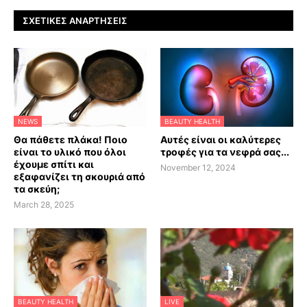
ΣΧΕΤΙΚΈΣ ΑΝΑΡΤΉΣΕΙΣ
NEWS
BEAUTY HEALTH
Θα πάθετε πλάκα! Ποιο
Αυτές είναι οι καλύτερες
είναι το υλικό που όλοι
τροφές για τα νεφρά σας...
έχουμε σπίτι και
November 12, 2024
εξαφανίζει τη σκουριά από
τα σκεύη;
March 28, 2025
BEAUTY HEALTH
LIVE