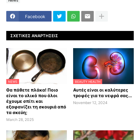
News
Facebook
ΣΧΕΤΙΚΈΣ ΑΝΑΡΤΉΣΕΙΣ
NEWS
BEAUTY HEALTH
Θα πάθετε πλάκα! Ποιο
Αυτές είναι οι καλύτερες
είναι το υλικό που όλοι
τροφές για τα νεφρά σας...
έχουμε σπίτι και
November 12, 2024
εξαφανίζει τη σκουριά από
τα σκεύη;
March 28, 2025