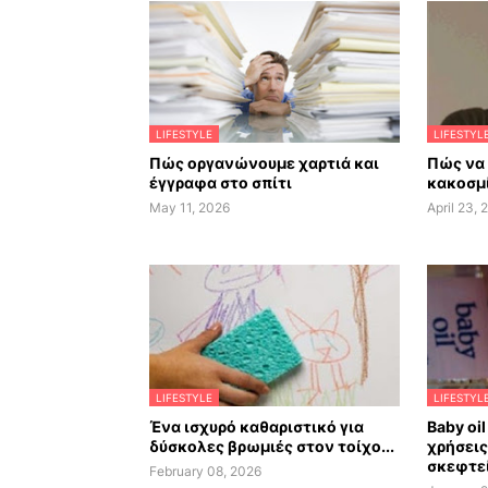
LIFESTYLE
LIFESTYL
Πώς οργανώνουμε χαρτιά και
Πώς να
έγγραφα στο σπίτι
κακοσμί
May 11, 2026
April 23, 
LIFESTYLE
LIFESTYL
Ένα ισχυρό καθαριστικό για
Baby oil
δύσκολες βρωμιές στον τοίχο...
χρήσεις
σκεφτεί
February 08, 2026