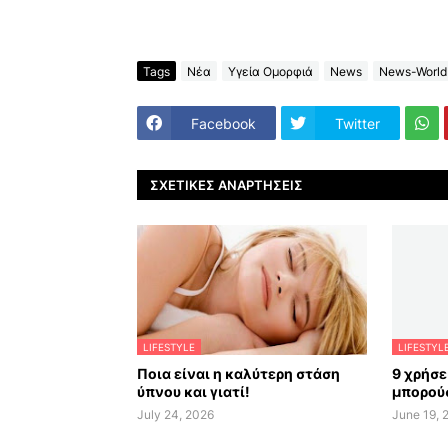
Tags
Νέα
Υγεία Ομορφιά
News
News-World
Facebook
Twitter
ΣΧΕΤΙΚΈΣ ΑΝΑΡΤΉΣΕΙΣ
LIFESTYLE
LIFESTYL
Ποια είναι η καλύτερη στάση
9 χρήσε
ύπνου και γιατί!
μπορούσ
July 24, 2026
June 19, 