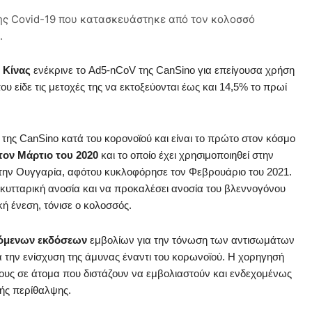
ης Covid-19 που κατασκευάστηκε από τον κολοσσό
.
 Κίνας
ενέκρινε το Ad5-nCoV της CanSino για επείγουσα χρήση
υ είδε τις μετοχές της να εκτοξεύονται έως και 14,5% το πρωί
 της CanSino κατά του κορονοϊού και είναι το πρώτο στον κόσμο
τον Μάρτιο του 2020
και το οποίο έχει χρησιμοποιηθεί στην
αι την Ουγγαρία, αφότου κυκλοφόρησε τον Φεβρουάριο του 2021.
ν κυτταρική ανοσία και να προκαλέσει ανοσία του βλεννογόνου
κή ένεση, τόνισε ο κολοσσός.
νεόμενων εκδόσεων
εμβολίων για την τόνωση των αντισωμάτων
α την ενίσχυση της άμυνας έναντι του κορωνοϊού. Η χορηγησή
ους σε άτομα που διστάζουν να εμβολιαστούν και ενδεχομένως
κής περίθαλψης.