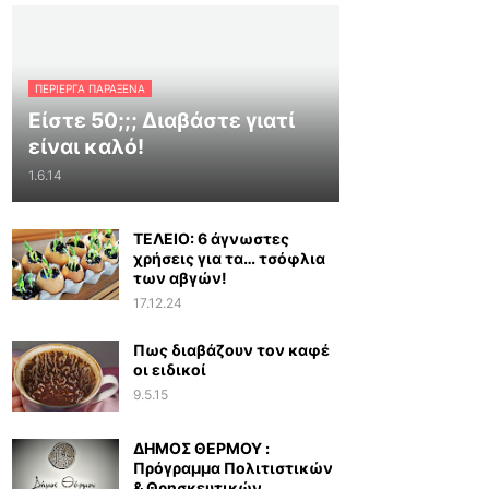
ΠΕΡΊΕΡΓΑ ΠΑΡΆΞΕΝΑ
Είστε 50;;; Διαβάστε γιατί
είναι καλό!
1.6.14
ΤΕΛΕΙΟ: 6 άγνωστες
χρήσεις για τα… τσόφλια
των αβγών!
17.12.24
Πως διαβάζουν τον καφέ
οι ειδικοί
9.5.15
ΔΗΜΟΣ ΘΕΡΜΟΥ :
Πρόγραμμα Πολιτιστικών
& Θρησκευτικών