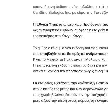
εισπνεόμενη έκδοση ενός εμβολίου κατά τ
CanSino Biologics Inc. με έδρα την Τιαντζίν
Η
Εθνική Υπηρεσία Ιατρικών Προϊόντων της
ως αναμνηστικό εμβόλιο, ανέφερε η εταιρεία πο
της Δευτέρας στο Χονγκ Κονγκ.
Το εμβόλιο είναι μια νέα έκδοση του φαρμάκου
που υ
ποβλήθηκε σε δοκιμές σε ανθρώπους 
Κίνα, το Μεξικό, το Πακιστάν, τη Μαλαισία κ
Η εισπνεόμενη έκδοση μπορεί να διεγείρει τη
για να ενισχύσει την προστασία χωρίς ενδομυϊ
Οι εταιρείες εξετάζουν την ανάπτυξη εισπ
στους ιστούς της μύτης και των αεραγωγών γι
τους χωρίς βελόνες διευρύνουν την απήχησή τ
μετριάζουν την πίεση στους πόρους υγειονομι