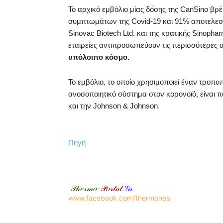
Το αρχικό εμβόλιο μίας δόσης της CanSino βρ
συμπτωμάτων της Covid-19 και 91% αποτελεσμ
Sinovac Biotech Ltd. και της κρατικής Sinopha
εταιρείες αντιπροσωπεύουν τις περισσότερες 
υπόλοιπο κόσμο.
Το εμβόλιο, το οποίο χρησιμοποιεί έναν τροπο
ανοσοποιητικό σύστημα στον κορονοϊό, είναι 
και την Johnson & Johnson.
Πηγή
𝒯𝒽𝑒𝓇𝓂𝑜
-
𝒫𝑜𝓇𝓉𝒶𝓁
.
𝒢𝓇
www.facebook.com/thermonea