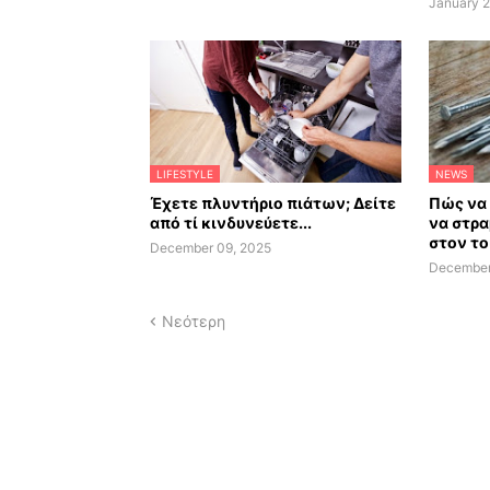
January 2
LIFESTYLE
NEWS
Έχετε πλυντήριο πιάτων; Δείτε
Πώς να 
από τί κινδυνεύετε...
να στρα
στον το
December 09, 2025
December
Νεότερη