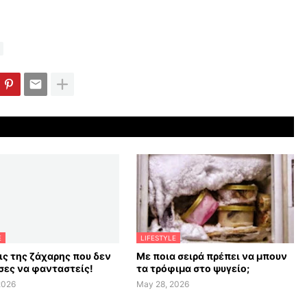
E
LIFESTYLE
ις της ζάχαρης που δεν
Με ποια σειρά πρέπει να μπουν
ες να φανταστείς!
τα τρόφιμα στο ψυγείο;
2026
May 28, 2026