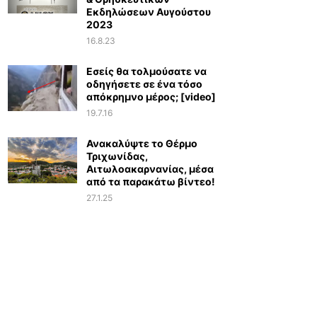
Εκδηλώσεων Αυγούστου
2023
16.8.23
Εσείς θα τολμούσατε να
οδηγήσετε σε ένα τόσο
απόκρημνο μέρος; [video]
19.7.16
Ανακαλύψτε το Θέρμο
Τριχωνίδας,
Αιτωλοακαρνανίας, μέσα
από τα παρακάτω βίντεο!
27.1.25