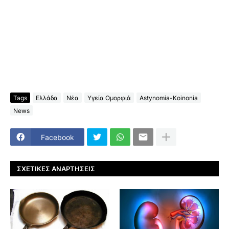
Tags
Ελλάδα
Νέα
Υγεία Ομορφιά
Astynomia-Koinonia
News
Facebook
ΣΧΕΤΙΚΈΣ ΑΝΑΡΤΉΣΕΙΣ