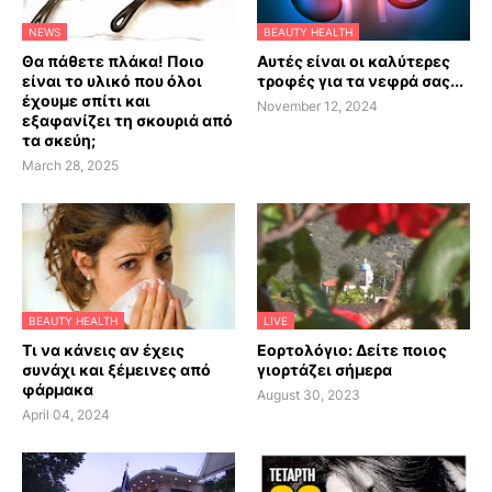
NEWS
BEAUTY HEALTH
Θα πάθετε πλάκα! Ποιο
Αυτές είναι οι καλύτερες
είναι το υλικό που όλοι
τροφές για τα νεφρά σας...
έχουμε σπίτι και
November 12, 2024
εξαφανίζει τη σκουριά από
τα σκεύη;
March 28, 2025
BEAUTY HEALTH
LIVE
Τι να κάνεις αν έχεις
Εορτολόγιο: Δείτε ποιος
συνάχι και ξέμεινες από
γιορτάζει σήμερα
φάρμακα
August 30, 2023
April 04, 2024