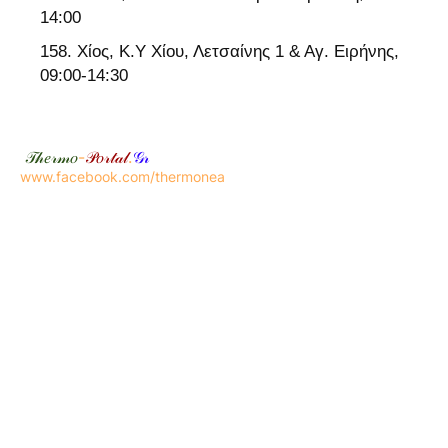
14:00
Χίος, Κ.Υ Χίου, Λετσαίνης 1 & Αγ. Ειρήνης,
09:00-14:30
𝒯𝒽𝑒𝓇𝓂𝑜
-
𝒫𝑜𝓇𝓉𝒶𝓁
.
𝒢𝓇
www.facebook.com/thermonea