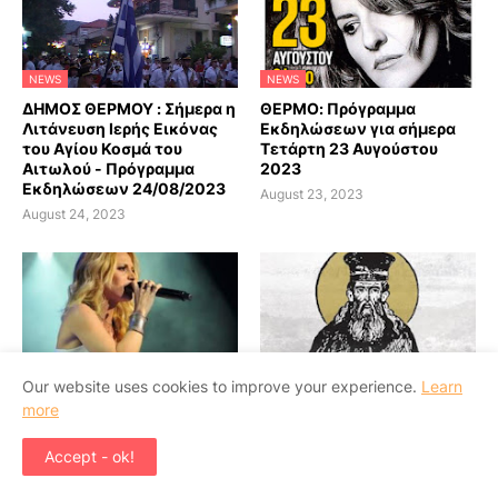
NEWS
NEWS
ΔΗΜΟΣ ΘΕΡΜΟΥ : Σήμερα η
ΘΕΡΜΟ: Πρόγραμμα
Λιτάνευση Ιερής Εικόνας
Εκδηλώσεων για σήμερα
του Αγίου Κοσμά του
Τετάρτη 23 Αυγούστου
Αιτωλού - Πρόγραμμα
2023
Εκδηλώσεων 24/08/2023
August 23, 2023
August 24, 2023
NEWS
NEWS
Our website uses cookies to improve your experience.
Learn
ΘΕΡΜΟ: Σήμερα η συναυλία
ΘΕΡΜΟ: Πρόγραμμα
more
με την Πέγκυ Ζήνα -
Εκδηλώσεων για σήμερα
Πρόγραμμα Εκδηλώσεων
Δευτέρα 21 Αυγούστου
Accept - ok!
22/08/2023
2023
August 22, 2023
August 21, 2023