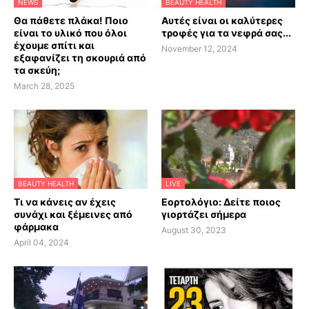
NEWS
BEAUTY HEALTH
Θα πάθετε πλάκα! Ποιο
Αυτές είναι οι καλύτερες
είναι το υλικό που όλοι
τροφές για τα νεφρά σας...
έχουμε σπίτι και
November 12, 2024
εξαφανίζει τη σκουριά από
τα σκεύη;
March 28, 2025
BEAUTY HEALTH
LIVE
Τι να κάνεις αν έχεις
Εορτολόγιο: Δείτε ποιος
συνάχι και ξέμεινες από
γιορτάζει σήμερα
φάρμακα
August 30, 2023
April 04, 2024