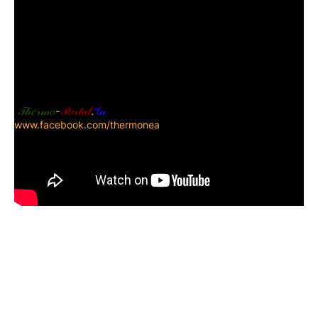
πηγη
𝒯𝒽𝑒𝓇𝓂𝑜
-
𝒫𝑜𝓇𝓉𝒶𝓁
.
𝒢𝓇
www.facebook.com/thermonea