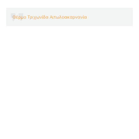
Θέρμο Τριχωνίδα Αιτωλοακαρνανία