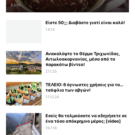
9.5.15
Είστε 50;;; Διαβάστε γιατί είναι καλό!
1.6.14
Ανακαλύψτε το Θέρμο Τριχωνίδας,
Αιτωλοακαρνανίας, μέσα από τα
παρακάτω βίντεο!
27.1.25
ΤΕΛΕΙΟ: 6 άγνωστες χρήσεις για τα…
τσόφλια των αβγών!
17.12.24
Εσείς θα τολμούσατε να οδηγήσετε σε
ένα τόσο απόκρημνο μέρος; [video]
19.7.16