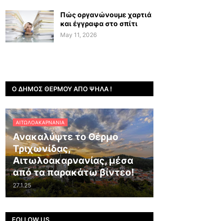
Πώς οργανώνουμε χαρτιά
και έγγραφα στο σπίτι
May 11, 2026
Ο ΔΉΜΟΣ ΘΈΡΜΟΥ ΑΠΌ ΨΗΛΆ !
ΑΙΤΩΛΟΑΚΑΡΝΑΝΊΑ
Ανακαλύψτε το Θέρμο
Τριχωνίδας,
Αιτωλοακαρνανίας, μέσα
από τα παρακάτω βίντεο!
27.1.25
FOLLOW US