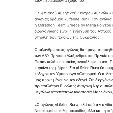
Στον περιβάλλοντα χώρο του
Ολυμπιακού Αθλητικού Κέντρου Αθηνών «Σπύ
αγώνας δρόμου «Lifeline Run». Τον αγώνα 
η Marathon Team Greece by Maria Polyzou 
διοργάνωσης είναι η ενίσχυση του Αττικού
στήριξη των παιδιών της Ουκρανίας.
Ο φιλανθρωπικός αγώνας θα πραγματοποιηθεί 
των ΑΒΥ Πρίγκιπα Αλέξανδρου και Πριγκίπισσα
Παπανικολάου, ο οποίος ανακάλυψε το τεστ Π
καρκίνο της μήτρας. Στο «Lifeline Run» θα σ
«οδηγό» τον Υφυπουργό Αθλητισμού. Ο κ. Λευ
μας προκειμένου να τον οδηγεί. Στη διοργάνω
πρωταθλήτρια Ευρώπης Αντιγόνη Ντρισμπιώτη, 
μεγάλων αποστάσεων Αναστασία Μαρινάκου, 
«Ο αγώνας «Lifeline Run» τελεί υπό την αιγίδα
Νοσοκομείου με θερμοκοιτίδες αλλά και τη στ