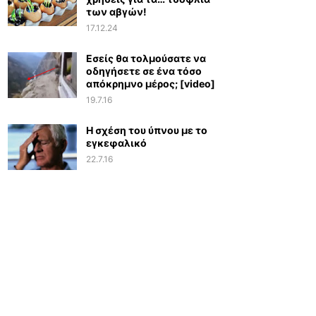
των αβγών!
17.12.24
Εσείς θα τολμούσατε να
οδηγήσετε σε ένα τόσο
απόκρημνο μέρος; [video]
19.7.16
Η σχέση του ύπνου με το
εγκεφαλικό
22.7.16