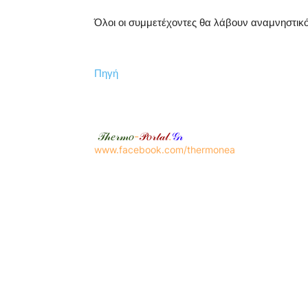
Όλοι οι συμμετέχοντες θα λάβουν αναμνηστικό
Πηγή
𝒯𝒽𝑒𝓇𝓂𝑜
-
𝒫𝑜𝓇𝓉𝒶𝓁
.
𝒢𝓇
www.facebook.com/thermonea