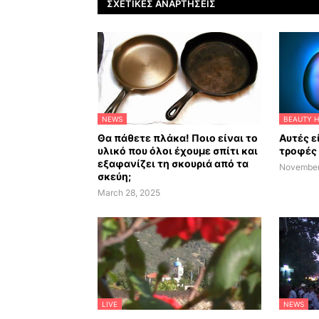
ΣΧΕΤΙΚΈΣ ΑΝΑΡΤΉΣΕΙΣ
NEWS
BEAUTY H
Θα πάθετε πλάκα! Ποιο είναι το
Αυτές ε
υλικό που όλοι έχουμε σπίτι και
τροφές 
εξαφανίζει τη σκουριά από τα
November
σκεύη;
March 28, 2025
LIVE
NEWS