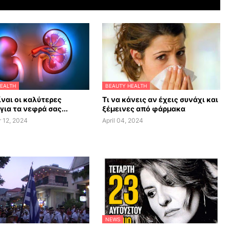
EALTH
BEAUTY HEALTH
ίναι οι καλύτερες
Τι να κάνεις αν έχεις συνάχι και
για τα νεφρά σας...
ξέμεινες από φάρμακα
 12, 2024
April 04, 2024
NEWS