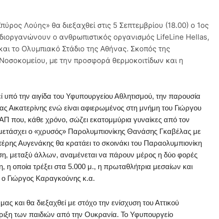
ρος Λούης» θα διεξαχθεί στις 5 Σεπτεμβρίου (18.00) ο 1ος
διοργανώνουν ο ανθρωπιστικός οργανισμός LifeLine Hellas,
και το Ολυμπιακό Στάδιο της Αθήνας. Σκοπός της
 Νοσοκομείου, με την προσφορά θερμοκοιτίδων και η
υπό την αιγίδα του Υφυπουργείου Αθλητισμού, την παρουσία
ς Αικατερίνης ενώ είναι αφιερωμένος στη μνήμη του Γιώργου
ΑΠ που, κάθε χρόνο, σώζει εκατομμύρια γυναίκες από τον
υμμετάσχει ο «χρυσός» Παρολυμπιονίκης Θανάσης Γκαβέλας με
τέρης Αυγενάκης θα κρατάει το σκοινάκι του Παραολυμπιονίκη
ση, μεταξύ άλλων, αναμένεται να πάρουν μέρος η δύο φορές
η οποία τρέξει στα 5.000 μ., η πρωταθλήτρια μεσαίων και
ο Γιώργος Καραγκούνης κ.α.
 μας και θα διεξαχθεί με στόχο την ενίσχυση του Αττικού
ήριξη των παιδιών από την Ουκρανία. Το Υφυπουργείο