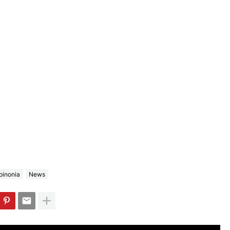
oinonia
News