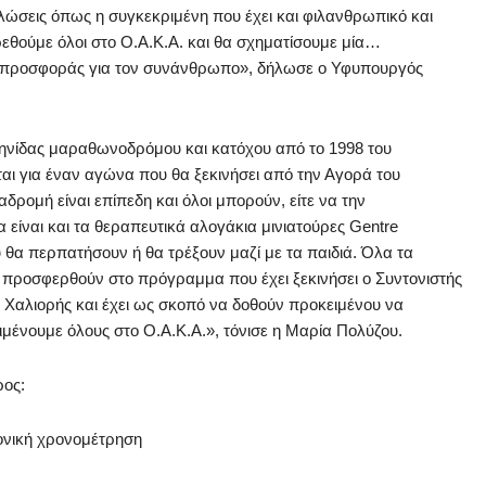
λώσεις όπως η συγκεκριμένη που έχει και φιλανθρωπικό και
ρεθούμε όλοι στο Ο.Α.Κ.Α. και θα σχηματίσουμε μία…
– προσφοράς για τον συνάνθρωπο», δήλωσε ο Υφυπουργός
ηνίδας μαραθωνοδρόμου και κατόχου από το 1998 του
αι για έναν αγώνα που θα ξεκινήσει από την Αγορά του
αδρομή είναι επίπεδη και όλοι μπορούν, είτε να την
α είναι και τα θεραπευτικά αλογάκια μινιατούρες Gentre
 θα περπατήσουν ή θα τρέξουν μαζί με τα παιδιά. Όλα τα
προσφερθούν στο πρόγραμμα που έχει ξεκινήσει ο Συντονιστής
ς Χαλιορής και έχει ως σκοπό να δοθούν προκειμένου να
μένουμε όλους στο Ο.Α.Κ.Α.», τόνισε η Μαρία Πολύζου.
ρος:
ονική χρονομέτρηση