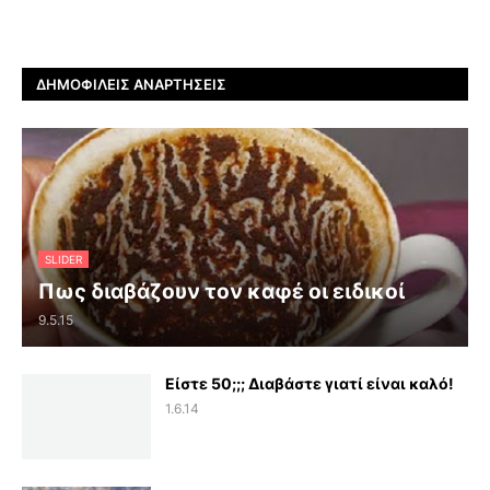
ΔΗΜΟΦΙΛΕΊΣ ΑΝΑΡΤΉΣΕΙΣ
SLIDER
Πως διαβάζουν τον καφέ οι ειδικοί
9.5.15
Είστε 50;;; Διαβάστε γιατί είναι καλό!
1.6.14