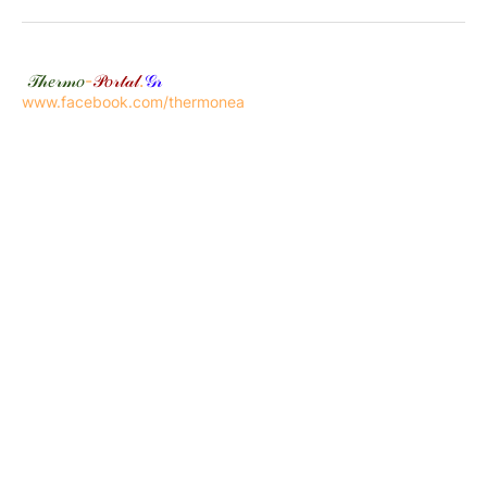
𝒯𝒽𝑒𝓇𝓂𝑜
-
𝒫𝑜𝓇𝓉𝒶𝓁
.
𝒢𝓇
www.facebook.com/thermonea