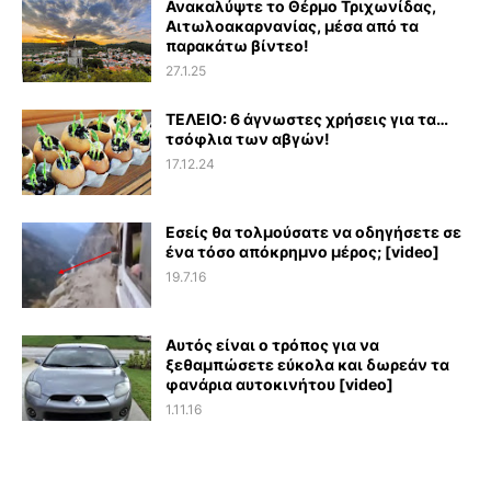
Ανακαλύψτε το Θέρμο Τριχωνίδας,
Αιτωλοακαρνανίας, μέσα από τα
παρακάτω βίντεο!
27.1.25
ΤΕΛΕΙΟ: 6 άγνωστες χρήσεις για τα…
τσόφλια των αβγών!
17.12.24
Εσείς θα τολμούσατε να οδηγήσετε σε
ένα τόσο απόκρημνο μέρος; [video]
19.7.16
Αυτός είναι ο τρόπος για να
ξεθαμπώσετε εύκολα και δωρεάν τα
φανάρια αυτοκινήτου [video]
1.11.16