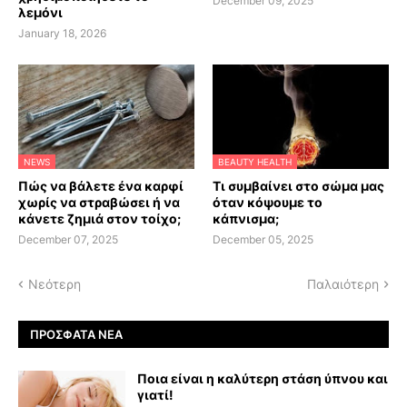
December 09, 2025
λεμόνι
January 18, 2026
NEWS
BEAUTY HEALTH
Πώς να βάλετε ένα καρφί
Τι συμβαίνει στο σώμα μας
χωρίς να στραβώσει ή να
όταν κόψουμε το
κάνετε ζημιά στον τοίχο;
κάπνισμα;
December 07, 2025
December 05, 2025
Νεότερη
Παλαιότερη
ΠΡΌΣΦΑΤΑ ΝΈΑ
Ποια είναι η καλύτερη στάση ύπνου και
γιατί!