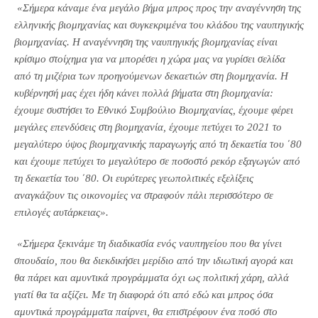
«Σήμερα κάναμε ένα μεγάλο βήμα μπρος προς την αναγέννηση της
ελληνικής βιομηχανίας και συγκεκριμένα του κλάδου της ναυπηγικής
βιομηχανίας. Η αναγέννηση της ναυπηγικής βιομηχανίας είναι
κρίσιμο στοίχημα για να μπορέσει η χώρα μας να γυρίσει σελίδα
από τη μιζέρια των προηγούμενων δεκαετιών στη βιομηχανία. Η
κυβέρνησή μας έχει ήδη κάνει πολλά βήματα στη βιομηχανία:
έχουμε συστήσει το Εθνικό Συμβούλιο Βιομηχανίας, έχουμε φέρει
μεγάλες επενδύσεις στη βιομηχανία, έχουμε πετύχει το 2021 το
μεγαλύτερο ύψος βιομηχανικής παραγωγής από τη δεκαετία του ΄80
και έχουμε πετύχει το μεγαλύτερο σε ποσοστό ρεκόρ εξαγωγών από
τη δεκαετία του ΄80. Οι ευρύτερες γεωπολιτικές εξελίξεις
αναγκάζουν τις οικονομίες να στραφούν πάλι περισσότερο σε
επιλογές αυτάρκειας».
«Σήμερα ξεκινάμε τη διαδικασία ενός ναυπηγείου που θα γίνει
σπουδαίο, που θα διεκδικήσει μερίδιο από την ιδιωτική αγορά και
θα πάρει και αμυντικά προγράμματα όχι ως πολιτική χάρη, αλλά
γιατί θα τα αξίζει. Με τη διαφορά ότι από εδώ και μπρος όσα
αμυντικά προγράμματα παίρνει, θα επιστρέφουν ένα ποσό στο