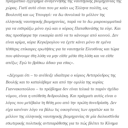
πραγματικό εγχείρημα αναγέννησης της ναυπηγικής βιομηχανίας της
χώρας. Γιατί αυτό είναι που με καίει ως Έλληνα πολίτη, ως
Βουλευτή και ως Υπουργό: να δω συνολικά το μέλλον της
ελληνικής ναυπηγικής βιομηχανίας, παρά να το δω μικροκομματικά
για να εισπράξω μόνο εγώ και ο κύριος Παπαθανάσης τα εύγε.
Και
σας προσέφερα την ευκαιρία αυτό να το κάνουμε από κοινού. Δεν
είναι κρίμα, κύριε Κεγκέρογλου να έχετε κάνει μόνο σε εμένα
τέσσερις επίκαιρες ερωτήσεις για τα ναυπηγεία Ελευσίνας και τώρα
που φτάνουμε στη λύση να μην είστε μέσα στη λύση και να είστε
απέξω;
Εγώ το βρίσκω άδικο για
ε
σας».
«Δέχομαι ότι – το ανέδειξε ιδιαίτερα ο κύριος Αντιπρόεδρος της
Βουλής και το καταλάβαμε και από την ομιλία της κυρίας
Γιαννακοπούλου – το πρόβλημα δεν είναι τελικά το παρόν σχέδιο
νόμου, είναι η υπόθεση Ανδρουλάκη. Και πράγματι αυτός είναι ο
λόγος που μετέβαλα τη θέση μου από την πρώτη συνεδρίαση. Δεν
είχα κανέναν λόγο να βάλω τις οικογένειες των εργατών και το
μέλλον της ελληνικής ναυπηγικής βιομηχανίας σε μία διελκυστίνδα
εσωτερικής πολιτικής αντιπαράθεσης για το πώς βλέπει το Κίνημα