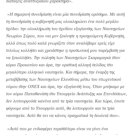
διατάξεις αναπτυξιακού χαρακτήρα».
«Η σημερινή συνεδρίαση είναι μία συνεδρίαση ορόσημο. Με αυτή
τη συνεδρίαση η κυβέρνησή μας ολοκληρώνει ένα πολύ μεγάλο
σχέδιο: την ολοκλήρωση του σχεδίου εξυγίανσης των Ναυπηγείων
Νεωρίου Σύρου, που ναι μεν ξεκίνησε η προηγούμενη Κυβέρνηση,
αλλά όπως πολύ καλά γνωρίζετε όταν αναλάβαμε εμείς είχε
τελείως κολλήσει και χρειάστηκε η προσωπική μου παρέμβαση για
να ξεκολλήσει. Την πώληση των Ναυπηγείων Σκαραμαγκά στον
κύριο Προκοπίου και άρα, την οριστική αλλαγή σελίδας στο
μεγαλύτερο ελληνικό ναυπηγείο. Και σήμερα, την έναρξη της
μεταβίβασης των Ναυπηγείων Ελευσίνας μέσω του πτωχευτικού
νόμου στην ΟΝΕΧ και άρα, την εξυγίανσή τους.
Όταν μπήκαμε με
τον κύριο Παπαθανάση στο Υπουργείο Ανάπτυξης και Επενδύσεων,
δεν λειτουργούσε κανένα από τα τρία ναυπηγεία. Και τώρα, όποτε
φύγουμε από το Υπουργείο αυτό, θα λειτουργούν και τα τρία
ναυπηγεία. Αυτό θα πει να κάνεις πραγματικά τη δουλειά σου».
«Αυτό που με ενδιαφέρει περισσότερο είναι να γίνει ένα