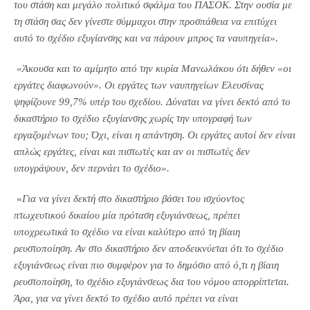
του στάση και μεγάλο πολιτικό σφάλμα του ΠΑΣΟΚ. Στην ουσία με
τη στάση σας δεν γίνεστε σύμμαχοι στην προσπάθεια να επιτύχει
αυτό το σχέδιο εξυγίανσης και να πάρουν μπρος τα ναυπηγεία».
«Άκουσα και το αμίμητο από την κυρία Μανωλάκου ότι δήθεν «οι
εργάτες διαφωνούν». Οι εργάτες των ναυπηγείων Ελευσίνας
ψηφίζουνε 99,7% υπέρ του σχεδίου.
Δύναται να γίνει δεκτό από το
δικαστήριο το σχέδιο εξυγίανσης χωρίς την υπογραφή των
εργαζομένων του;
Όχι, είναι η απάντηση. Οι εργάτες αυτοί δεν είναι
απλώς εργάτες, είναι και πιστωτές και αν οι πιστωτές δεν
υπογράψουν, δεν περνάει το σχέδιο».
«
Για να γίνει δεκτή στο δικαστήριο βάσει του ισχύοντος
πτωχευτικού δικαίου μία πρόταση εξυγιάνσεως, πρέπει
υποχρεωτικά το σχέδιο να είναι καλύτερο από τη βίαιη
ρευστοποίηση. Αν στο δικαστήριο δεν αποδεικνύεται ότι το σχέδιο
εξυγιάνσεως είναι πιο συμφέρον για το δημόσιο από ό,τι η βίαιη
ρευστοποίηση, το σχέδιο εξυγιάνσεως δια του νόμου απορρίπτεται.
Άρα, για να γίνει δεκτό το σχέδιο αυτό πρέπει να είναι