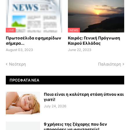
LIVE
NEWS
Πρωτοσέλιδα εφημερίδων
Καιρός: Γενική Πρόγνωση
σήμερα...
Καιρού Ελλάδας
August 03, 2023
June 22, 2023
Νεότερη
Παλαιότερη
ΠΡΌΣΦΑΤΑ ΝΈΑ
Ποια είναι η καλύτερη στάση ύπνου και
γιατί!
July 24, 2026
9 χρήσεις της ζάχαρης που δεν
μπορούσες να φανταστείς!