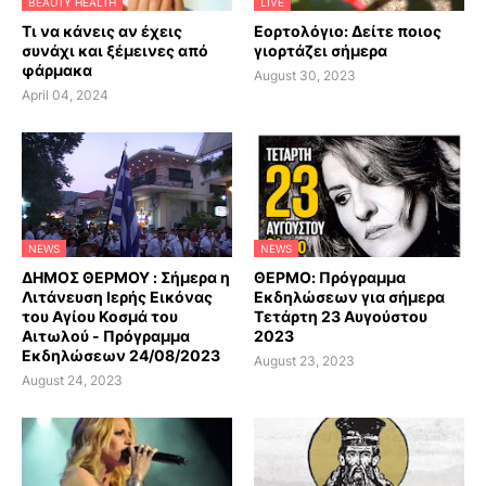
BEAUTY HEALTH
LIVE
Τι να κάνεις αν έχεις
Εορτολόγιο: Δείτε ποιος
συνάχι και ξέμεινες από
γιορτάζει σήμερα
φάρμακα
August 30, 2023
April 04, 2024
NEWS
NEWS
ΔΗΜΟΣ ΘΕΡΜΟΥ : Σήμερα η
ΘΕΡΜΟ: Πρόγραμμα
Λιτάνευση Ιερής Εικόνας
Εκδηλώσεων για σήμερα
του Αγίου Κοσμά του
Τετάρτη 23 Αυγούστου
Αιτωλού - Πρόγραμμα
2023
Εκδηλώσεων 24/08/2023
August 23, 2023
August 24, 2023