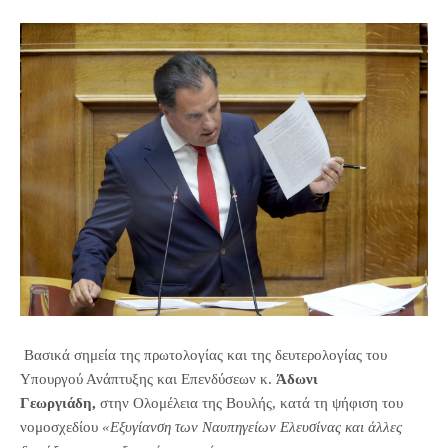
Βασικά σημεία της πρωτολογίας και της δευτερολογίας του
Υπουργού Ανάπτυξης και Επενδύσεων κ.
Άδωνι
Γεωργιάδη,
στην Ολομέλεια της Βουλής, κατά τη ψήφιση του
νομοσχεδίου
«Εξυγίανση των Ναυπηγείων Ελευσίνας και άλλες