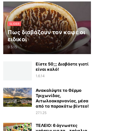
SLIDER
Πως διαβάζουν τον καφέ οι
ειδικοί
9.5.15
Είστε 50;;; Διαβάστε γιατί
είναι καλό!
1.6.14
Ανακαλύψτε το Θέρμο
Τριχωνίδας,
Αιτωλοακαρνανίας, μέσα
από τα παρακάτω βίντεο!
27.1.25
ΤΕΛΕΙΟ: 6 άγνωστες
χρήσεις για τα… τσόφλια