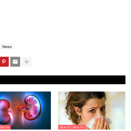
News
EALTH
BEAUTY HEALTH