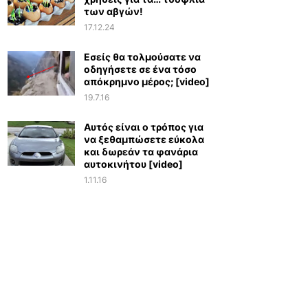
των αβγών!
17.12.24
Εσείς θα τολμούσατε να
οδηγήσετε σε ένα τόσο
απόκρημνο μέρος; [video]
19.7.16
Αυτός είναι ο τρόπος για
να ξεθαμπώσετε εύκολα
και δωρεάν τα φανάρια
αυτοκινήτου [video]
1.11.16