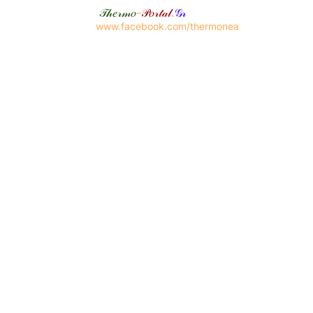
𝒯𝒽𝑒𝓇𝓂𝑜
-
𝒫𝑜𝓇𝓉𝒶𝓁
.
𝒢𝓇
www.facebook.com/thermonea