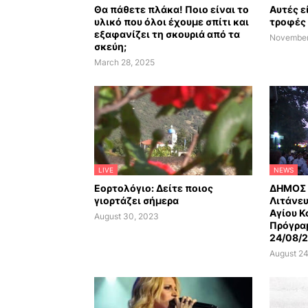
Θα πάθετε πλάκα! Ποιο είναι το
Αυτές ε
υλικό που όλοι έχουμε σπίτι και
τροφές 
εξαφανίζει τη σκουριά από τα
November
σκεύη;
March 28, 2025
LIVE
NEWS
Εορτολόγιο: Δείτε ποιος
ΔΗΜΟΣ 
γιορτάζει σήμερα
Λιτάνευ
Αγίου Κ
August 30, 2023
Πρόγρα
24/08/
August 24