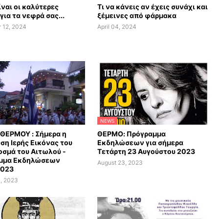
ίναι οι καλύτερες
Τι να κάνεις αν έχεις συνάχι και
για τα νεφρά σας...
ξέμεινες από φάρμακα
 12, 2024
April 04, 2024
NEWS
ΘΕΡΜΟΥ : Σήμερα η
ΘΕΡΜΟ: Πρόγραμμα
ση Ιερής Εικόνας του
Εκδηλώσεων για σήμερα
οσμά του Αιτωλού -
Τετάρτη 23 Αυγούστου 2023
μμα Εκδηλώσεων
August 23, 2023
2023
, 2023