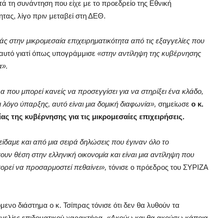
ά τη συνάντηση που είχε με το προεδρείο της Εθνική
τας, λίγο πριν μεταβεί στη ΔΕΘ.
ς στην μικρομεσαία επιχειρηματικότητα από τις εξαγγελίες που
 αυτό γιατί όπως υπογράμμισε
«στην αντίληψη της κυβέρνησης
α».
α που μπορεί κανείς να προσεγγίσει για να στηρίξει ένα κλάδο,
ι λόγο ύπαρξης, αυτό είναι μια δομική διαφωνία»,
σημείωσε
ο κ.
ς της κυβέρνησης για τις μικρομεσαίες επιχειρήσεις.
 είδαμε και από μια σειρά δηλώσεις που έγιναν όλο το
υν θέση στην ελληνική οικονομία και είναι μια αντίληψη που
πορεί να προσαρμοστεί πεθαίνει»,
τόνισε ο πρόεδρος του ΣΥΡΙΖΑ
μενο διάστημα ο κ. Τσίπρας τόνισε ότι δεν θα λυθούν τα
γελίες επιδοματικού χαρακτήρα.
«Ακούω και θα ακούσω κάποια