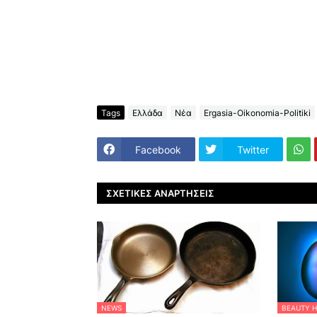
Tags
Ελλάδα
Νέα
Ergasia-Oikonomia-Politiki
Facebook
Twitter
ΣΧΕΤΙΚΈΣ ΑΝΑΡΤΉΣΕΙΣ
NEWS
BEAUTY H