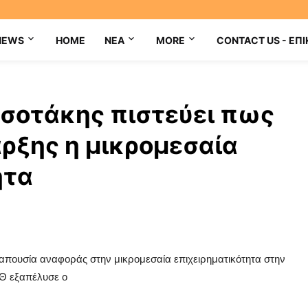
NEWS
HOME
NEA
MORE
CONTACT US - ΕΠΙ
τσοτάκης πιστεύει πως
αρξης η μικρομεσαία
ητα
απουσία αναφοράς στην μικρομεσαία επιχειρηματικότητα στην
Θ εξαπέλυσε ο