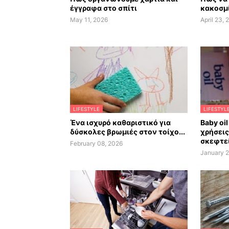
έγγραφα στο σπίτι
κακοσμί
May 11, 2026
April 23, 
LIFESTYLE
LIFESTYL
Ένα ισχυρό καθαριστικό για
Baby oil
δύσκολες βρωμιές στον τοίχο...
χρήσεις
σκεφτεί
February 08, 2026
January 2