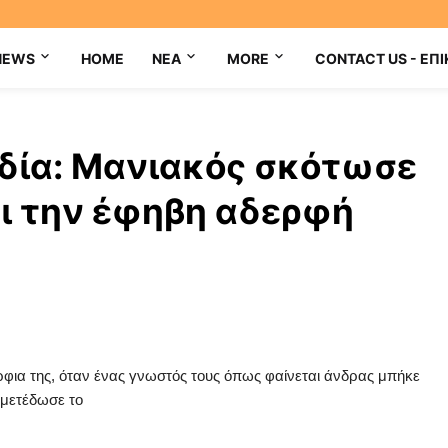
NEWS
HOME
NEA
MORE
CONTACT US - ΕΠΙ
νδία: Μανιακός σκότωσε
αι την έφηβη αδερφή
ρφια της, όταν ένας γνωστός τους όπως φαίνεται άνδρας μπήκε
, μετέδωσε το