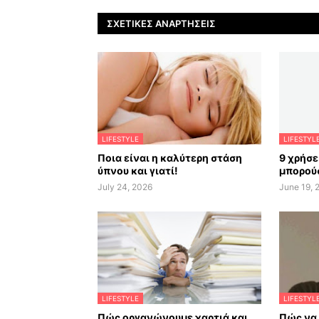
ΣΧΕΤΙΚΈΣ ΑΝΑΡΤΉΣΕΙΣ
LIFESTYLE
LIFESTYL
Ποια είναι η καλύτερη στάση
9 χρήσε
ύπνου και γιατί!
μπορούσ
July 24, 2026
June 19, 
LIFESTYLE
LIFESTYL
Πώς οργανώνουμε χαρτιά και
Πώς να