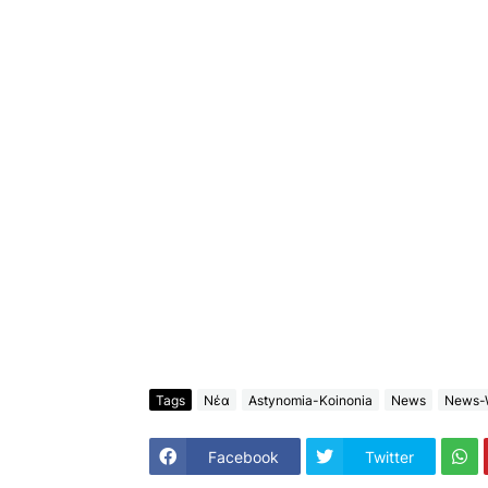
Tags
Νέα
Astynomia-Koinonia
News
News-
Facebook
Twitter