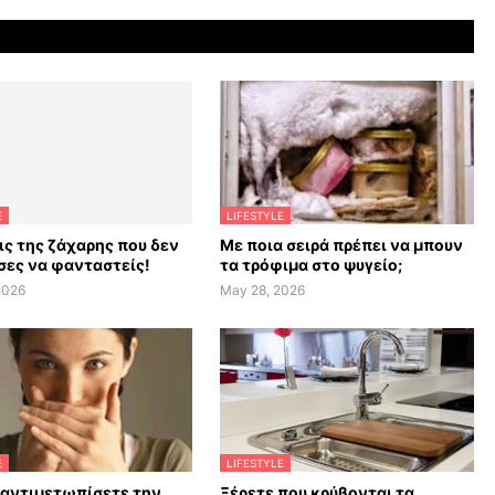
E
LIFESTYLE
ις της ζάχαρης που δεν
Με ποια σειρά πρέπει να μπουν
ες να φανταστείς!
τα τρόφιμα στο ψυγείο;
2026
May 28, 2026
E
LIFESTYLE
 αντιμετωπίσετε την
Ξέρετε που κρύβονται τα