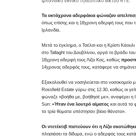
ιρλανδικό εθνικό τηλεοπτικό δίκτυο RTÉ.
Τα οκτάχρονα αδερφάκια φώναζαν απελπισμ
όπως επίσης και η 18χρονη αδερφή τους που 
Ιρλανδία.
Μετά το έγκλημα, ο Τσέλσι και η Κρίστι Κάου
στο Tallaght του Δουβλίνου, αργά το βράδυ το
18χρονη αδερφή τους Λίζα Κας, καθώς
προσπα
14χρονος αδερφός τους, κατάφερε να σημάνε
Εξακολουθεί να νοσηλεύεται στο νοσοκομείο 
Rossfield Estate γύρω στις 12.30, καθώς οι γεί
φώναζε «βοήθα με, βοήθησέ με», αναφέρει η Ir
Sun:
«Ήταν ένα λουτρό αίματος
και αυτά τα 
τα τρία θύματα υπέστησαν βίαιο θάνατο».
Οι ντετέκτιβ πιστεύουν ότι η Λίζα σκοτώθη
πλησιάσει τα δίδυμα, ενώ ο αδερφός τους κατ