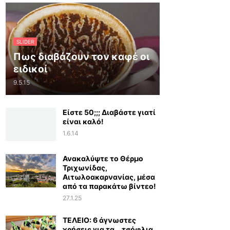
SLIDER
Πως διαβάζουν τον καφέ οι
ειδικοί
9.5.15
Είστε 50;;; Διαβάστε γιατί
είναι καλό!
1.6.14
Ανακαλύψτε το Θέρμο
Τριχωνίδας,
Αιτωλοακαρνανίας, μέσα
από τα παρακάτω βίντεο!
27.1.25
ΤΕΛΕΙΟ: 6 άγνωστες
χρήσεις για τα… τσόφλια