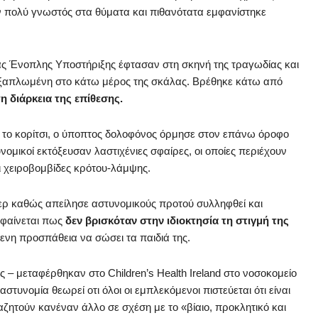
ν πολύ γνωστός στα θύματα και πιθανότατα εμφανίστηκε
δας Ένοπλης Υποστήριξης έφτασαν στη σκηνή της τραγωδίας και
α ξαπλωμένη στο κάτω μέρος της σκάλας. Βρέθηκε κάτω από
 διάρκεια της επίθεσης.
 το κορίτσι, ο ύποπτος δολοφόνος όρμησε στον επάνω όροφο
υνομικοί εκτόξευσαν λαστιχένιες σφαίρες, οι οποίες περιέχουν
ι χειροβομβίδες κρότου-λάμψης.
ζερ καθώς απείλησε αστυνομικούς προτού συλληφθεί και
 φαίνεται πως
δεν βρισκόταν στην ιδιοκτησία τη στιγμή της
ρενη προσπάθεια να σώσει τα παιδιά της.
ς – μεταφέρθηκαν στο Children’s Health Ireland στο νοσοκομείο
στυνομία θεωρεί οτι όλοι οι εμπλεκόμενοι πιστεύεται ότι είναι
ναζητούν κανέναν άλλο σε σχέση με το «βίαιο, προκλητικό και