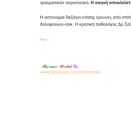
τραυματικό» περιστατικό.
Η σκηνή αποκλείστηκ
Η αστυνομία διεξάγει επίσης έρευνες από σπίτ
δολοφονιών-σοκ. Η κρατική παθολόγος Δρ Σάλι
Πηγή
𝒯𝒽𝑒𝓇𝓂𝑜
-
𝒫𝑜𝓇𝓉𝒶𝓁
.
𝒢𝓇
www.facebook.com/thermonea