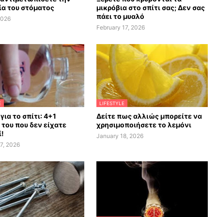
α του στόματος
μικρόβια στο σπίτι σας; Δεν σας
πάει το μυαλό
2026
February 17, 2026
E
LIFESTYLE
 για το σπίτι: 4+1
Δείτε πως αλλιώς μπορείτε να
 του που δεν είχατε
χρησιμοποιήσετε το λεμόνι
!
January 18, 2026
7, 2026