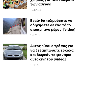
των αβγών!
17.12.24
Εσείς θα τολμούσατε να
οδηγήσετε σε ένα τόσο
απόκρημνο μέρος; [video]
19.7.16
Αυτός είναι ο τρόπος για
να ξεθαμπώσετε εύκολα
και δωρεάν τα φανάρια
αυτοκινήτου [video]
1.11.16