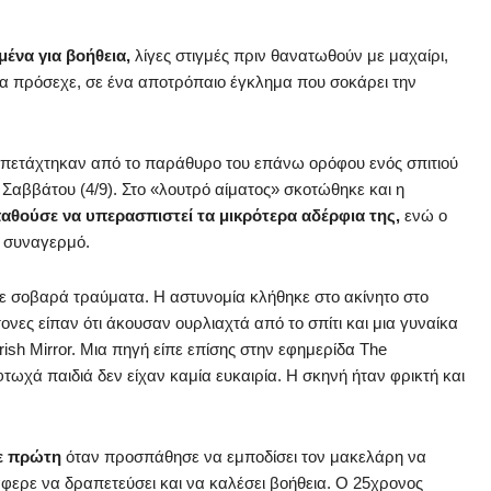
ένα για βοήθεια,
λίγες στιγμές πριν θανατωθούν με μαχαίρι,
τα πρόσεχε, σε ένα αποτρόπαιο έγκλημα που σοκάρει την
λι πετάχτηκαν από το παράθυρο του επάνω ορόφου ενός σπιτιού
υ Σαββάτου (4/9). Στο «λουτρό αίματος» σκοτώθηκε και η
θούσε να υπερασπιστεί τα μικρότερα αδέρφια της,
ενώ ο
ι συναγερμό.
με σοβαρά τραύματα. Η αστυνομία κλήθηκε στο ακίνητο στο
τονες είπαν ότι άκουσαν ουρλιαχτά από το σπίτι και μια γυναίκα
ish Mirror. Μια πηγή είπε επίσης στην εφημερίδα The
φτωχά παιδιά δεν είχαν καμία ευκαιρία. Η σκηνή ήταν φρικτή και
κε πρώτη
όταν προσπάθησε να εμποδίσει τον μακελάρη να
άφερε να δραπετεύσει και να καλέσει βοήθεια. Ο 25χρονος