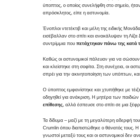
ύποπτος, ο οποίος συνελήφθη στο σημείο, ήτα
απρόσκλητος, είπε η αστυνομία.
Ένοπλοι ντετέκτιβ και μέλη της ειδικής Μονά
εισέβαλλαν στο σπίτι και ανακάλυψαν τη Λίζ
συντρίμμια που
πετάχτηκαν πάνω της κατά τη
Καθώς οι αστυνομικοί πάλευαν για να σώσουν
και κλείστηκε στη σοφίτα. Στη συνέχεια, οι αστ
σπρέι για την ακινητοποίηση των υπόπτων, κα
Ο ύποπτος εμφανίστηκε και χτυπήθηκε με τέι
οδηγηθεί για ανάκριση. Η μητέρα των παιδιών
επίθεσης
, αλλά έσπευσε στο σπίτι σε μια ξέφ
Τα δίδυμα – μαζί με τη μεγαλύτερη αδερφή του
Crumlin όπου διαπιστώθηκε ο θάνατός τους. Η α
γνωστοί μεταξύ τους και οι αστυνομικοί δεν α