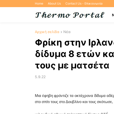
Home
About Us
Contact Us - Επικοινωνία
Αρχική σελίδα
Νέα
Φρίκη στην Ιρλα
δίδυμα 8 ετών κ
τους με ματσέτα
5.9.22
Μια έφηβη φρόντιζε τα οκτάχρονα δίδυμα αδέ
στο σπίτι τους στο Δουβλίνο και τους σκότωσε