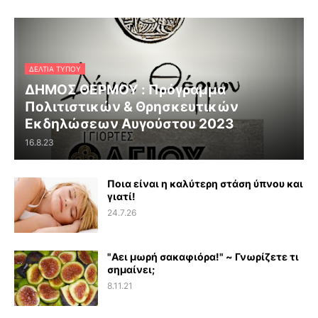
ΔΕΛΤΊΑ ΤΎΠΟΥ
ΔΗΜΟΣ ΘΕΡΜΟΥ : Πρόγραμμα
Πολιτιστικών & Θρησκευτικών
Εκδηλώσεων Αυγούστου 2023
16.8.23
Ποια είναι η καλύτερη στάση ύπνου και
γιατί!
24.7.26
"Αει μωρή σακαφιόρα!" ~ Γνωρίζετε τι
σημαίνει;
8.11.21