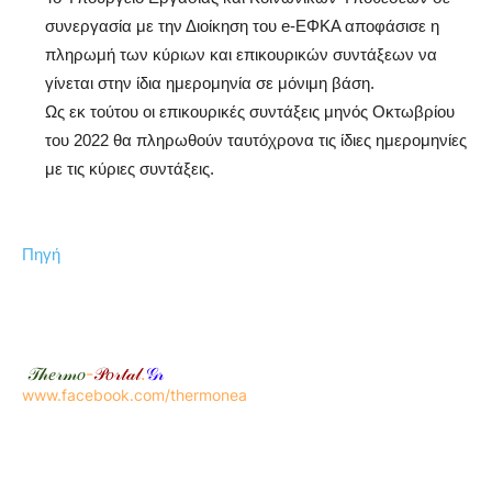
συνεργασία με την Διοίκηση του e-ΕΦΚΑ αποφάσισε η
πληρωμή των κύριων και επικουρικών συντάξεων να
γίνεται στην ίδια ημερομηνία σε μόνιμη βάση.
Ως εκ τούτου οι επικουρικές συντάξεις μηνός Οκτωβρίου
του 2022 θα πληρωθούν ταυτόχρονα τις ίδιες ημερομηνίες
με τις κύριες συντάξεις.
Πηγή
𝒯𝒽𝑒𝓇𝓂𝑜
-
𝒫𝑜𝓇𝓉𝒶𝓁
.
𝒢𝓇
www.facebook.com/thermonea