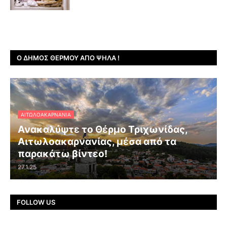
Ο ΔΉΜΟΣ ΘΈΡΜΟΥ ΑΠΌ ΨΗΛΆ !
ΑΙΤΩΛΟΑΚΑΡΝΑΝΊΑ
Ανακαλύψτε το Θέρμο Τριχωνίδας,
Αιτωλοακαρνανίας, μέσα από τα
παρακάτω βίντεο!
27.1.25
FOLLOW US