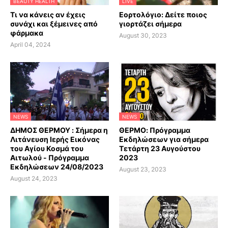
BEAUTY HEALTH
LIVE
Τι να κάνεις αν έχεις
Εορτολόγιο: Δείτε ποιος
συνάχι και ξέμεινες από
γιορτάζει σήμερα
φάρμακα
August 30, 2023
April 04, 2024
NEWS
NEWS
ΔΗΜΟΣ ΘΕΡΜΟΥ : Σήμερα η
ΘΕΡΜΟ: Πρόγραμμα
Λιτάνευση Ιερής Εικόνας
Εκδηλώσεων για σήμερα
του Αγίου Κοσμά του
Τετάρτη 23 Αυγούστου
Αιτωλού - Πρόγραμμα
2023
Εκδηλώσεων 24/08/2023
August 23, 2023
August 24, 2023