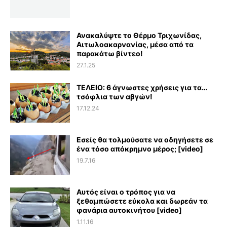
Ανακαλύψτε το Θέρμο Τριχωνίδας,
Αιτωλοακαρνανίας, μέσα από τα
παρακάτω βίντεο!
27.1.25
ΤΕΛΕΙΟ: 6 άγνωστες χρήσεις για τα…
τσόφλια των αβγών!
17.12.24
Εσείς θα τολμούσατε να οδηγήσετε σε
ένα τόσο απόκρημνο μέρος; [video]
19.7.16
Αυτός είναι ο τρόπος για να
ξεθαμπώσετε εύκολα και δωρεάν τα
φανάρια αυτοκινήτου [video]
1.11.16