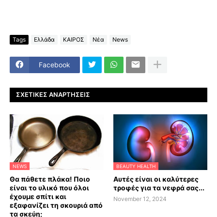
Tags
Ελλάδα
ΚΑΙΡΟΣ
Νέα
News
Facebook
ΣΧΕΤΙΚΈΣ ΑΝΑΡΤΉΣΕΙΣ
NEWS
BEAUTY HEALTH
Θα πάθετε πλάκα! Ποιο
Αυτές είναι οι καλύτερες
είναι το υλικό που όλοι
τροφές για τα νεφρά σας...
έχουμε σπίτι και
November 12, 2024
εξαφανίζει τη σκουριά από
τα σκεύη;