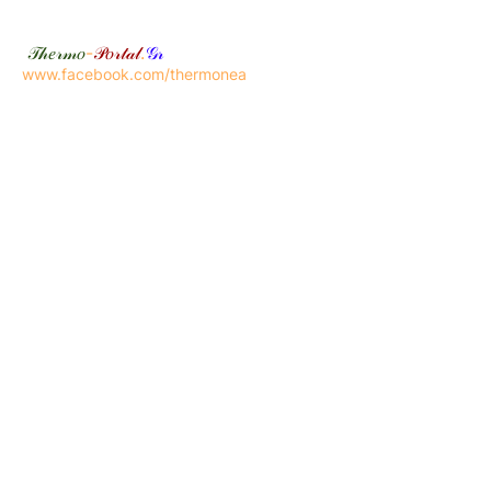
𝒯𝒽𝑒𝓇𝓂𝑜
-
𝒫𝑜𝓇𝓉𝒶𝓁
.
𝒢𝓇
www.facebook.com/thermonea