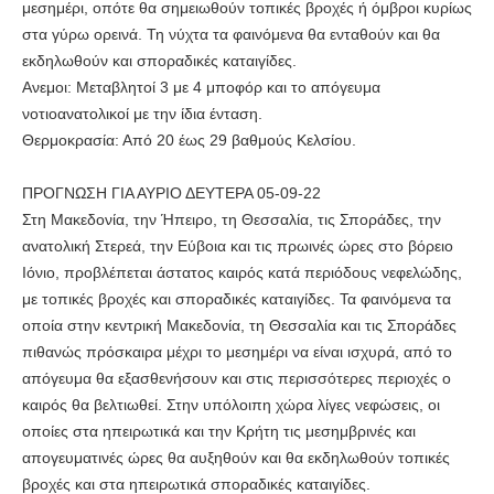
μεσημέρι, οπότε θα σημειωθούν τοπικές βροχές ή όμβροι κυρίως
στα γύρω ορεινά. Τη νύχτα τα φαινόμενα θα ενταθούν και θα
εκδηλωθούν και σποραδικές καταιγίδες.
Ανεμοι: Μεταβλητοί 3 με 4 μποφόρ και το απόγευμα
νοτιοανατολικοί με την ίδια ένταση.
Θερμοκρασία: Από 20 έως 29 βαθμούς Κελσίου.
ΠΡΟΓΝΩΣΗ ΓΙΑ ΑΥΡΙΟ ΔΕΥΤΕΡΑ 05-09-22
Στη Μακεδονία, την Ήπειρο, τη Θεσσαλία, τις Σποράδες, την
ανατολική Στερεά, την Εύβοια και τις πρωινές ώρες στο βόρειο
Ιόνιο, προβλέπεται άστατος καιρός κατά περιόδους νεφελώδης,
με τοπικές βροχές και σποραδικές καταιγίδες. Τα φαινόμενα τα
οποία στην κεντρική Μακεδονία, τη Θεσσαλία και τις Σποράδες
πιθανώς πρόσκαιρα μέχρι το μεσημέρι να είναι ισχυρά, από το
απόγευμα θα εξασθενήσουν και στις περισσότερες περιοχές ο
καιρός θα βελτιωθεί. Στην υπόλοιπη χώρα λίγες νεφώσεις, οι
οποίες στα ηπειρωτικά και την Κρήτη τις μεσημβρινές και
απογευματινές ώρες θα αυξηθούν και θα εκδηλωθούν τοπικές
βροχές και στα ηπειρωτικά σποραδικές καταιγίδες.