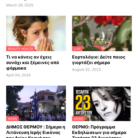
March 28, 2025
BEAUTY HEALTH
LIVE
Τι να κάνεις αν έχεις
Εορτολόγιο: Δείτε ποιος
συνάχι και ξέμεινες από
γιορτάζει σήμερα
φάρμακα
August 30, 2023
April 04, 2024
NEWS
NEWS
ΔΗΜΟΣ ΘΕΡΜΟΥ : Σήμερα η
ΘΕΡΜΟ: Πρόγραμμα
Λιτάνευση Ιερής Εικόνας
Εκδηλώσεων για σήμερα
του Αγίου Κοσμά του
Τετάρτη 23 Αυγούστου