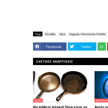
Tags
Ελλάδα
Νέα
Ergasia-Oikonomia-Politiki
Facebook
Twitter
ΣΧΕΤΙΚΈΣ ΑΝΑΡΤΉΣΕΙΣ
NEWS
BEAUTY H
Θα πάθετε πλάκα! Ποιο είναι το
Αυτές ε