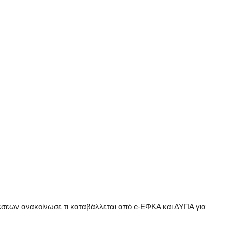
έσεων ανακοίνωσε τι καταβάλλεται από e-ΕΦΚΑ και ΔΥΠΑ για