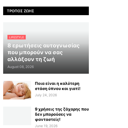
ΤΡΌΠΟΣ ΖΩΉΣ
LIFESTYLE
8 ερωτήσεις αυτογνωσίας
που μπορούν να σας
αλλάξουν τη ζωή
August 08, 2026
Ποια είναι η καλύτερη
στάση ύπνου και γιατί!
July 24, 2026
9 χρήσεις της ζάχαρης που
δεν μπορούσες να
φανταστείς!
June 19, 2026