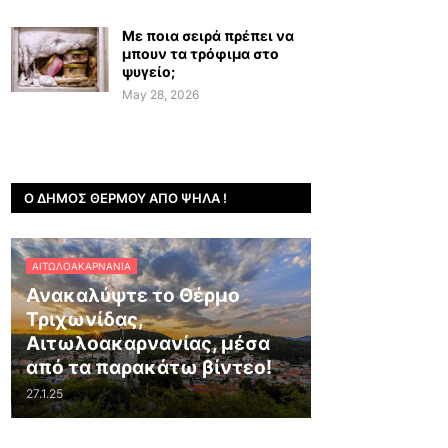
Με ποια σειρά πρέπει να
μπουν τα τρόφιμα στο
ψυγείο;
May 28, 2026
Ο ΔΉΜΟΣ ΘΈΡΜΟΥ ΑΠΌ ΨΗΛΆ !
ΑΙΤΩΛΟΑΚΑΡΝΑΝΊΑ
Ανακαλύψτε το Θέρμο
Τριχωνίδας,
Αιτωλοακαρνανίας, μέσα
από τα παρακάτω βίντεο!
27.1.25