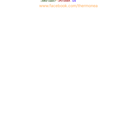
𝒯𝒽𝑒𝓇𝓂𝑜
-
𝒫𝑜𝓇𝓉𝒶𝓁
.
𝒢𝓇
www.facebook.com/thermonea