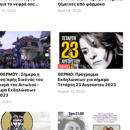
για τα νεφρά σας...
ξέμεινες από φάρμακα
 12, 2024
April 04, 2024
NEWS
ΘΕΡΜΟΥ : Σήμερα η
ΘΕΡΜΟ: Πρόγραμμα
ση Ιερής Εικόνας του
Εκδηλώσεων για σήμερα
οσμά του Αιτωλού -
Τετάρτη 23 Αυγούστου 2023
μμα Εκδηλώσεων
August 23, 2023
2023
, 2023