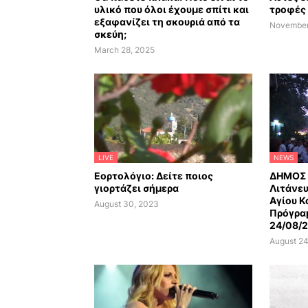
υλικό που όλοι έχουμε σπίτι και
τροφές 
εξαφανίζει τη σκουριά από τα
November
σκεύη;
March 28, 2025
LIVE
NEWS
Εορτολόγιο: Δείτε ποιος
ΔΗΜΟΣ 
γιορτάζει σήμερα
Λιτάνευ
Αγίου Κ
August 30, 2023
Πρόγρα
24/08/
August 24