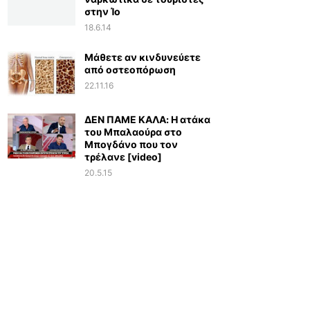
στην Ίο
18.6.14
Μάθετε αν κινδυνεύετε
από οστεοπόρωση
22.11.16
ΔΕΝ ΠΑΜΕ ΚΑΛΑ: Η ατάκα
του Μπαλαούρα στο
Μπογδάνο που τον
τρέλανε [video]
20.5.15