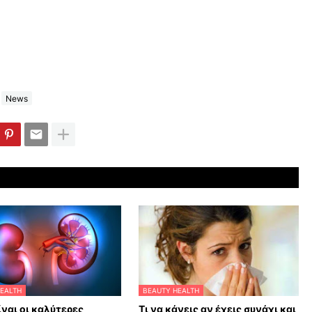
News
EALTH
BEAUTY HEALTH
ίναι οι καλύτερες
Τι να κάνεις αν έχεις συνάχι και