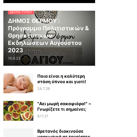
ΔΕΛΤΊΑ ΤΎΠΟΥ
ΔΗΜΟΣ ΘΕΡΜΟΥ :
Πρόγραμμα Πολιτιστικών &
Θρησκευτικών
Εκδηλώσεων Αυγούστου
2023
16.8.23
Ποια είναι η καλύτερη
στάση ύπνου και γιατί!
24.7.26
"Αει μωρή σακαφιόρα!" ~
Γνωρίζετε τι σημαίνει;
8.11.21
Βρετανός διακινούσε
ναρκωτικά σε τουρίστες