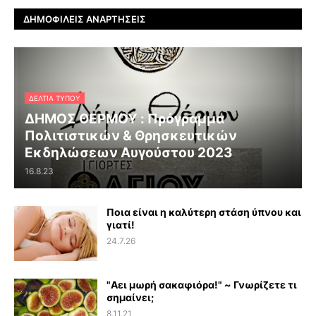
ΔΗΜΟΦΙΛΕΊΣ ΑΝΑΡΤΉΣΕΙΣ
ΔΕΛΤΊΑ ΤΎΠΟΥ
ΔΗΜΟΣ ΘΕΡΜΟΥ : Πρόγραμμα
Πολιτιστικών & Θρησκευτικών
Εκδηλώσεων Αυγούστου 2023
16.8.23
Ποια είναι η καλύτερη στάση ύπνου και
γιατί!
24.7.26
"Αει μωρή σακαφιόρα!" ~ Γνωρίζετε τι
σημαίνει;
8.11.21