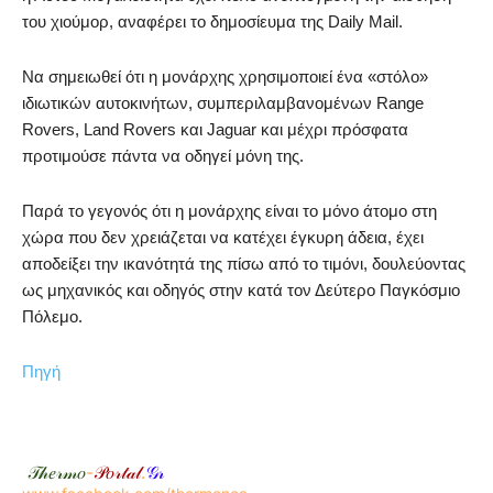
του χιούμορ, αναφέρει το δημοσίευμα της Daily Mail.
Να σημειωθεί ότι η μονάρχης χρησιμοποιεί ένα «στόλο»
ιδιωτικών αυτοκινήτων, συμπεριλαμβανομένων Range
Rovers, Land Rovers και Jaguar και μέχρι πρόσφατα
προτιμούσε πάντα να οδηγεί μόνη της.
Παρά το γεγονός ότι η μονάρχης είναι το μόνο άτομο στη
χώρα που δεν χρειάζεται να κατέχει έγκυρη άδεια, έχει
αποδείξει την ικανότητά της πίσω από το τιμόνι, δουλεύοντας
ως μηχανικός και οδηγός στην κατά τον Δεύτερο Παγκόσμιο
Πόλεμο.
Πηγή
𝒯𝒽𝑒𝓇𝓂𝑜
-
𝒫𝑜𝓇𝓉𝒶𝓁
.
𝒢𝓇