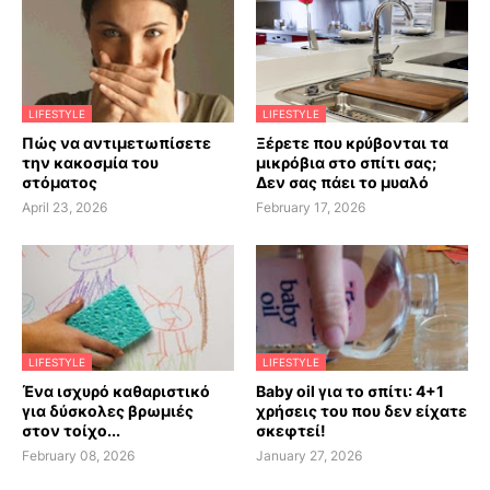
LIFESTYLE
LIFESTYLE
Πώς να αντιμετωπίσετε
Ξέρετε που κρύβονται τα
την κακοσμία του
μικρόβια στο σπίτι σας;
στόματος
Δεν σας πάει το μυαλό
April 23, 2026
February 17, 2026
LIFESTYLE
LIFESTYLE
Ένα ισχυρό καθαριστικό
Baby oil για το σπίτι: 4+1
για δύσκολες βρωμιές
χρήσεις του που δεν είχατε
στον τοίχο...
σκεφτεί!
February 08, 2026
January 27, 2026