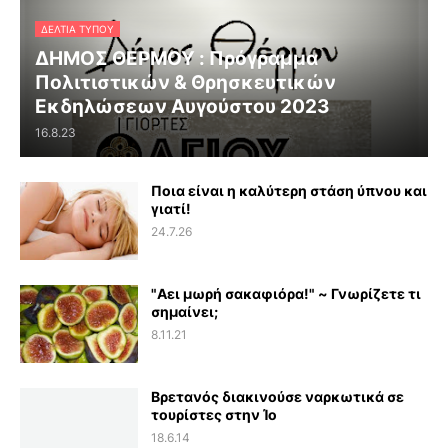
ΔΕΛΤΊΑ ΤΎΠΟΥ
ΔΗΜΟΣ ΘΕΡΜΟΥ : Πρόγραμμα
Πολιτιστικών & Θρησκευτικών
Εκδηλώσεων Αυγούστου 2023
16.8.23
Ποια είναι η καλύτερη στάση ύπνου και
γιατί!
24.7.26
"Αει μωρή σακαφιόρα!" ~ Γνωρίζετε τι
σημαίνει;
8.11.21
Βρετανός διακινούσε ναρκωτικά σε
τουρίστες στην Ίο
18.6.14