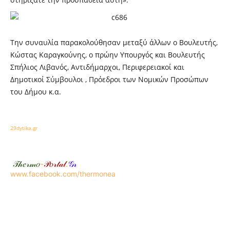
Την συναυλία παρακολούθησαν μεταξύ άλλων ο Βουλευτής,
Κώστας Καραγκούνης, ο πρώην Υπουργός και Βουλευτής
Σπήλιος Λιβανός, Αντιδήμαρχοι, Περιφερειακοί και
Δημοτικοί Σύμβουλοι , Πρόεδροι των Νομικών Προσώπων
του Δήμου κ.α.
29dytika.gr
𝒯𝒽𝑒𝓇𝓂𝑜
-
𝒫𝑜𝓇𝓉𝒶𝓁
.
𝒢𝓇
www.facebook.com/thermonea