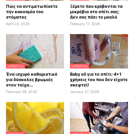
Πώς να αντιμετωπίσετε
Ξέρετε που κρύβονται τα
την κακοσμία του
μικρόβια στο σπίτι σας;
στόματος
Δεν σας πάει το μυαλό
April 23, 2026
February 17, 2026
LIFESTYLE
LIFESTYLE
Ένα ισχυρό καθαριστικό
Baby oil για το σπίτι: 4+1
για δύσκολες βρωμιές
χρήσεις του που δεν είχατε
στον τοίχο...
σκεφτεί!
February 08, 2026
January 27, 2026
LIFESTYLE
LIFESTYLE