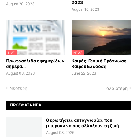
2023
August 20, 2023
August 16, 2023
LIVE
NEWS
Πρωτοσέλιδα εφημερίδων
Καιρός: Γενική Πρόγνωση
σήμερα...
Καιρού Ελλάδας
August 03, 2023
June 22, 2023
Νεότερη
Παλαιότερη
ΠΡΌΣΦΑΤΑ ΝΈΑ
8 ερωτήσεις αυτογνωσίας που
μπορούν να σας αλλάξουν τη ζωή
August 08, 2026