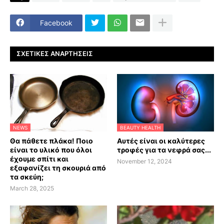
Facebook
ΣΧΕΤΙΚΈΣ ΑΝΑΡΤΉΣΕΙΣ
NEWS
BEAUTY HEALTH
Θα πάθετε πλάκα! Ποιο
Αυτές είναι οι καλύτερες
είναι το υλικό που όλοι
τροφές για τα νεφρά σας...
έχουμε σπίτι και
November 12, 2024
εξαφανίζει τη σκουριά από
τα σκεύη;
March 28, 2025