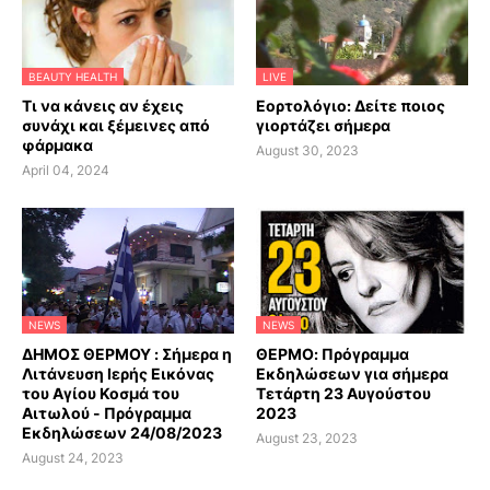
BEAUTY HEALTH
LIVE
Τι να κάνεις αν έχεις
Εορτολόγιο: Δείτε ποιος
συνάχι και ξέμεινες από
γιορτάζει σήμερα
φάρμακα
August 30, 2023
April 04, 2024
NEWS
NEWS
ΔΗΜΟΣ ΘΕΡΜΟΥ : Σήμερα η
ΘΕΡΜΟ: Πρόγραμμα
Λιτάνευση Ιερής Εικόνας
Εκδηλώσεων για σήμερα
του Αγίου Κοσμά του
Τετάρτη 23 Αυγούστου
Αιτωλού - Πρόγραμμα
2023
Εκδηλώσεων 24/08/2023
August 23, 2023
August 24, 2023