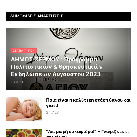
ΔΗΜΟΦΙΛΕΊΣ ΑΝΑΡΤΉΣΕΙΣ
ΔΕΛΤΊΑ ΤΎΠΟΥ
ΔΗΜΟΣ ΘΕΡΜΟΥ : Πρόγραμμα
Πολιτιστικών & Θρησκευτικών
Εκδηλώσεων Αυγούστου 2023
16.8.23
Ποια είναι η καλύτερη στάση ύπνου και
γιατί!
24.7.26
"Αει μωρή σακαφιόρα!" ~ Γνωρίζετε τι
σημαίνει;