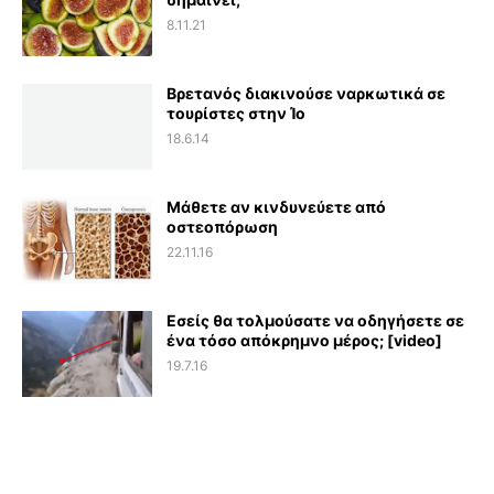
8.11.21
Βρετανός διακινούσε ναρκωτικά σε
τουρίστες στην Ίο
18.6.14
Μάθετε αν κινδυνεύετε από
οστεοπόρωση
22.11.16
Εσείς θα τολμούσατε να οδηγήσετε σε
ένα τόσο απόκρημνο μέρος; [video]
19.7.16