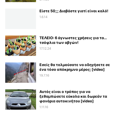
Είστε 50;;; Διαβάστε γιατί είναι καλό!
1.6.14
ΤΕΛΕΙΟ: 6 άγνωστες χρήσεις για τα…
τσόφλια των αβγών!
17.12.24
Εσείς θα τολμούσατε να οδηγήσετε σε
ένα τόσο απόκρημνο μέρος; [video]
19.7.16
Αυτός είναι ο τρόπος για να
ξεθαμπώσετε εύκολα και δωρεάν τα
φανάρια αυτοκινήτου [video]
1.11.16