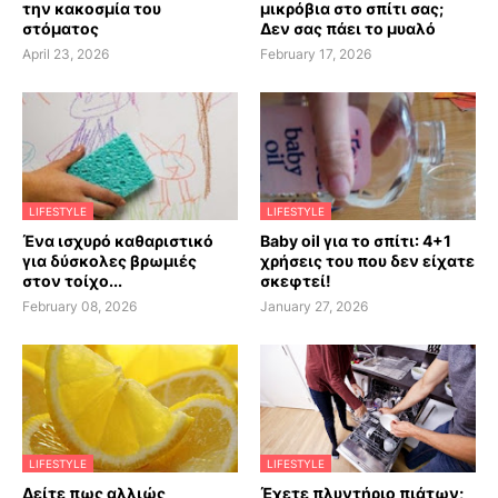
την κακοσμία του
μικρόβια στο σπίτι σας;
στόματος
Δεν σας πάει το μυαλό
April 23, 2026
February 17, 2026
LIFESTYLE
LIFESTYLE
Ένα ισχυρό καθαριστικό
Baby oil για το σπίτι: 4+1
για δύσκολες βρωμιές
χρήσεις του που δεν είχατε
στον τοίχο...
σκεφτεί!
February 08, 2026
January 27, 2026
LIFESTYLE
LIFESTYLE
Δείτε πως αλλιώς
Έχετε πλυντήριο πιάτων;