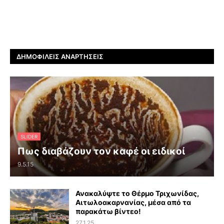
ΔΗΜΟΦΙΛΕΊΣ ΑΝΑΡΤΉΣΕΙΣ
SLIDER
Πως διαβάζουν τον καφέ οι ειδικοί
9.5.15
Ανακαλύψτε το Θέρμο Τριχωνίδας,
Αιτωλοακαρνανίας, μέσα από τα
παρακάτω βίντεο!
27.1.25