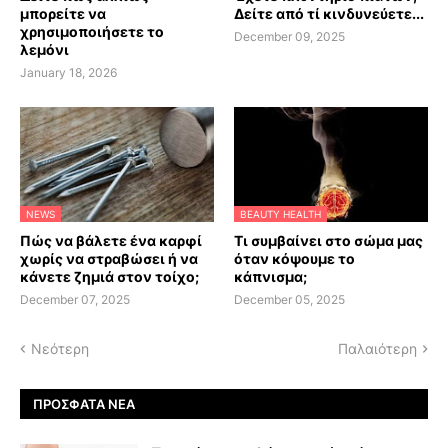
μπορείτε να
Δείτε από τί κινδυνεύετε...
χρησιμοποιήσετε το
December 09, 2025
λεμόνι
January 18, 2026
NEWS
BEAUTY HEALTH
Πώς να βάλετε ένα καρφί
Τι συμβαίνει στο σώμα μας
χωρίς να στραβώσει ή να
όταν κόψουμε το
κάνετε ζημιά στον τοίχο;
κάπνισμα;
December 07, 2025
December 05, 2025
Νεότερη
Παλαιότερη
ΠΡΌΣΦΑΤΑ ΝΈΑ