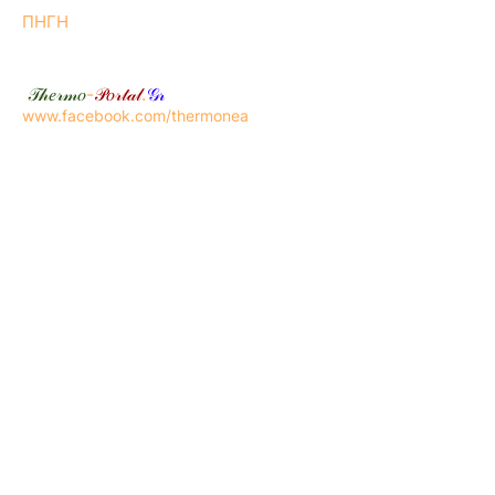
ΠΗΓΗ
𝒯𝒽𝑒𝓇𝓂𝑜
-
𝒫𝑜𝓇𝓉𝒶𝓁
.
𝒢𝓇
www.facebook.com/thermonea