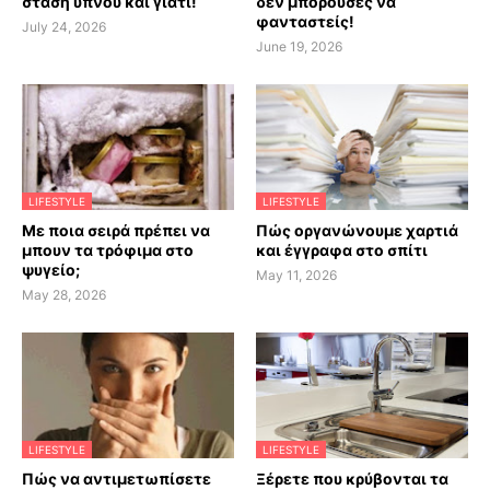
στάση ύπνου και γιατί!
δεν μπορούσες να
φανταστείς!
July 24, 2026
June 19, 2026
LIFESTYLE
LIFESTYLE
Με ποια σειρά πρέπει να
Πώς οργανώνουμε χαρτιά
μπουν τα τρόφιμα στο
και έγγραφα στο σπίτι
ψυγείο;
May 11, 2026
May 28, 2026
LIFESTYLE
LIFESTYLE
Πώς να αντιμετωπίσετε
Ξέρετε που κρύβονται τα