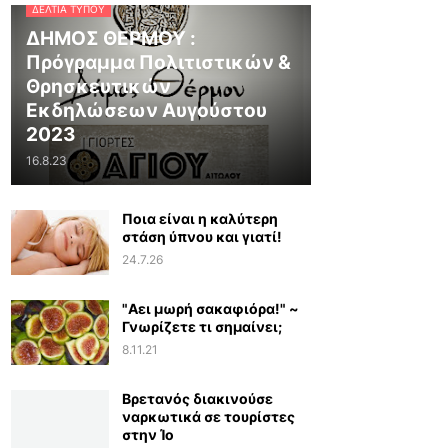
ΔΕΛΤΊΑ ΤΎΠΟΥ
ΔΗΜΟΣ ΘΕΡΜΟΥ :
Πρόγραμμα Πολιτιστικών &
Θρησκευτικών
Εκδηλώσεων Αυγούστου
2023
16.8.23
Ποια είναι η καλύτερη
στάση ύπνου και γιατί!
24.7.26
"Αει μωρή σακαφιόρα!" ~
Γνωρίζετε τι σημαίνει;
8.11.21
Βρετανός διακινούσε
ναρκωτικά σε τουρίστες
στην Ίο