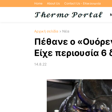
Home
About Us
Contact Us - Επικοινωνία
Αρχική σελίδα
Νέα
Πέθανε ο «Ουόρε
Είχε περιουσία 6 
14.8.22