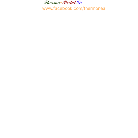
𝒯𝒽𝑒𝓇𝓂𝑜
-
𝒫𝑜𝓇𝓉𝒶𝓁
.
𝒢𝓇
www.facebook.com/thermonea