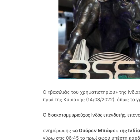
Ο «βασιλιάς του χρηματιστηρίου» της Ινδί
πρωί της Κυριακής (14/08/2022), όπως το γ
Ο δισεκατομμυριούχος Ινδός επενδυτής, επον
ενημέρωσης
«ο Ουόρεν Μπάφετ της Ινδί
γύρω στις 06:45 το πρωί αφού υπέστη καρ