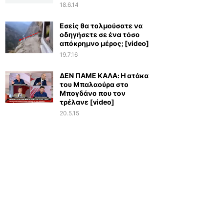
18.6.14
Εσείς θα τολμούσατε να
οδηγήσετε σε ένα τόσο
απόκρημνο μέρος; [video]
19.7.16
ΔΕΝ ΠΑΜΕ ΚΑΛΑ: Η ατάκα
του Μπαλαούρα στο
Μπογδάνο που τον
τρέλανε [video]
20.5.15