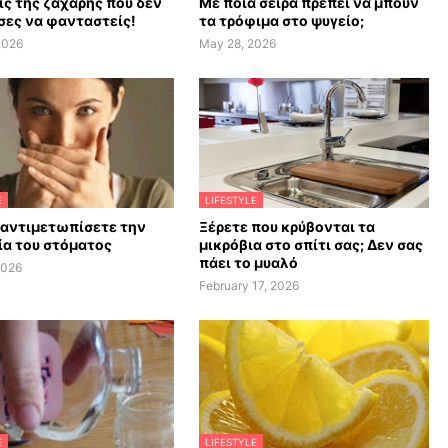
ις της ζάχαρης που δεν
Με ποια σειρά πρέπει να μπουν
ες να φανταστείς!
τα τρόφιμα στο ψυγείο;
2026
May 28, 2026
E
LIFESTYLE
 αντιμετωπίσετε την
Ξέρετε που κρύβονται τα
α του στόματος
μικρόβια στο σπίτι σας; Δεν σας
πάει το μυαλό
2026
February 17, 2026
E
LIFESTYLE