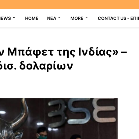
NEWS
HOME
NEA
MORE
CONTACT US - ΕΠΙ
ν Μπάφετ της Ινδίας» –
δισ. δολαρίων