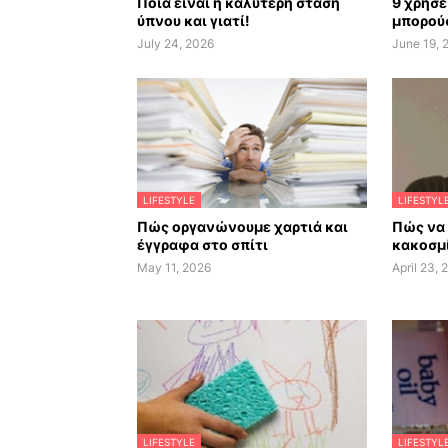
Ποια είναι η καλύτερη στάση
9 χρήσε
ύπνου και γιατί!
μπορούσ
July 24, 2026
June 19, 
LIFESTYLE
LIFESTYL
Πώς οργανώνουμε χαρτιά και
Πώς να
έγγραφα στο σπίτι
κακοσμί
May 11, 2026
April 23, 
LIFESTYLE
LIFESTYL