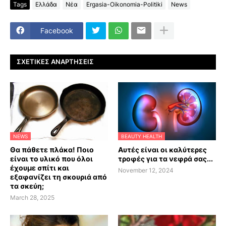
Tags
Ελλάδα
Νέα
Ergasia-Oikonomia-Politiki
News
Facebook
ΣΧΕΤΙΚΈΣ ΑΝΑΡΤΉΣΕΙΣ
NEWS
BEAUTY HEALTH
Θα πάθετε πλάκα! Ποιο
Αυτές είναι οι καλύτερες
είναι το υλικό που όλοι
τροφές για τα νεφρά σας...
έχουμε σπίτι και
November 12, 2024
εξαφανίζει τη σκουριά από
τα σκεύη;
March 28, 2025