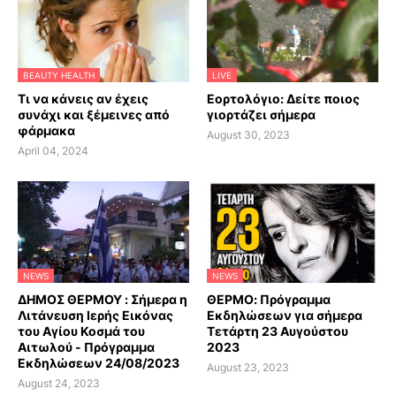
BEAUTY HEALTH
LIVE
Τι να κάνεις αν έχεις
Εορτολόγιο: Δείτε ποιος
συνάχι και ξέμεινες από
γιορτάζει σήμερα
φάρμακα
August 30, 2023
April 04, 2024
NEWS
NEWS
ΔΗΜΟΣ ΘΕΡΜΟΥ : Σήμερα η
ΘΕΡΜΟ: Πρόγραμμα
Λιτάνευση Ιερής Εικόνας
Εκδηλώσεων για σήμερα
του Αγίου Κοσμά του
Τετάρτη 23 Αυγούστου
Αιτωλού - Πρόγραμμα
2023
Εκδηλώσεων 24/08/2023
August 23, 2023
August 24, 2023