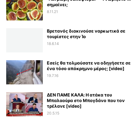
σημαίνει;
8.11.21
Βρετανός διακινούσε ναρκωτικά σε
τουρίστες στην Ίο
18.6.14
Εσείς θα τολμούσατε να οδηγήσετε σε
ένα τόσο απόκρημνο μέρος; [video]
19.7.16
ΔΕΝ ΠΑΜΕ ΚΑΛΑ: Η ατάκα του
Μπαλαούρα στο Μπογδάνο που τον
τρέλανε [video]
20.5.15