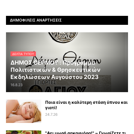
ΔΗΜΟΦΙΛΕΊΣ ΑΝΑΡΤΉΣΕΙΣ
ΔΕΛΤΊΑ ΤΎΠΟΥ
ΔΗΜΟΣ ΘΕΡΜΟΥ : Πρόγραμμα
Πολιτιστικών & Θρησκευτικών
Εκδηλώσεων Αυγούστου 2023
16.8.23
Ποια είναι η καλύτερη στάση ύπνου και
γιατί!
24.7.26
"Αει μωρή σακαφιόρα!" ~ Γνωρίζετε τι