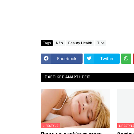
Tags
Νέα
Beauty Health
Tips
Facebook
Twitter
ΣΧΕΤΙΚΈΣ ΑΝΑΡΤΉΣΕΙΣ
LIFESTYLE
LIFESTYL
Ποια είναι η καλύτερη στάση
9 χρήσε