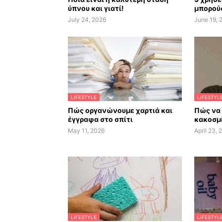
ύπνου και γιατί!
μπορούσ
July 24, 2026
June 19, 
LIFESTYLE
LIFESTYL
Πώς οργανώνουμε χαρτιά και
Πώς να
έγγραφα στο σπίτι
κακοσμί
May 11, 2026
April 23, 
LIFESTYLE
LIFESTYL