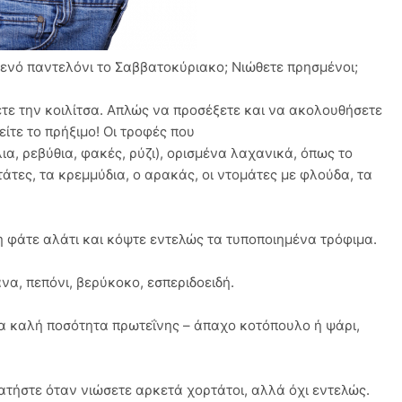
ενό παντελόνι το Σαββατοκύριακο; Νιώθετε πρησμένοι;
ετε την κοιλίτσα. Απλώς να προσέξετε και να ακολουθήσετε
ίτε το πρήξιμο! Οι τροφές που
α, ρεβύθια, φακές, ρύζι), ορισμένα λαχανικά, όπως το
τάτες, τα κρεμμύδια, ο αρακάς, οι ντομάτες με φλούδα, τα
η φάτε αλάτι και κόψτε εντελώς τα τυποποιημένα τρόφιμα.
α, πεπόνι, βερύκοκο, εσπεριδοειδή.
α καλή ποσότητα πρωτεΐνης – άπαχο κοτόπουλο ή ψάρι,
ατήστε όταν νιώσετε αρκετά χορτάτοι, αλλά όχι εντελώς.