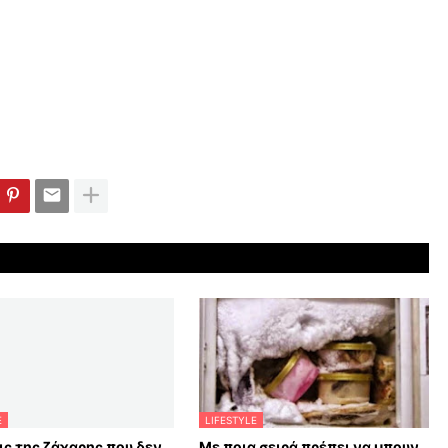
E
LIFESTYLE
ις της ζάχαρης που δεν
Με ποια σειρά πρέπει να μπουν