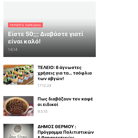
ΠΕΡΊΕΡΓΑ ΠΑΡΆΞΕΝΑ
Είστε 50;;; Διαβάστε γιατί
είναι καλό!
1.6.14
ΤΕΛΕΙΟ: 6 άγνωστες
χρήσεις για τα… τσόφλια
των αβγών!
17.12.24
Πως διαβάζουν τον καφέ
οι ειδικοί
9.5.15
ΔΗΜΟΣ ΘΕΡΜΟΥ :
Πρόγραμμα Πολιτιστικών
& Θρησκευτικών