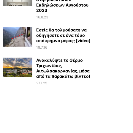
Εκδηλώσεων Αυγούστου
2023
16.8.23
Εσείς θα τολμούσατε να
οδηγήσετε σε ένα τόσο
απόκρημνο μέρος; [video]
19.7.16
Ανακαλύψτε το Θέρμο
Τριχωνίδας,
Αιτωλοακαρνανίας, μέσα
από τα παρακάτω βίντεο!
27.1.25