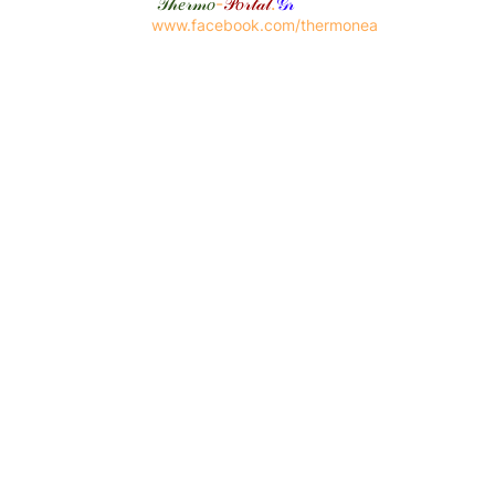
𝒯𝒽𝑒𝓇𝓂𝑜
-
𝒫𝑜𝓇𝓉𝒶𝓁
.
𝒢𝓇
www.facebook.com/thermonea