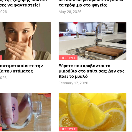
ες να φανταστείς!
τα τρόφιμα στο ψυγείο;
2026
May 28, 2026
E
LIFESTYLE
 αντιμετωπίσετε την
Ξέρετε που κρύβονται τα
α του στόματος
μικρόβια στο σπίτι σας; Δεν σας
πάει το μυαλό
2026
February 17, 2026
E
LIFESTYLE