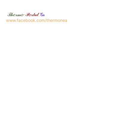
𝒯𝒽𝑒𝓇𝓂𝑜
-
𝒫𝑜𝓇𝓉𝒶𝓁
.
𝒢𝓇
www.facebook.com/thermonea