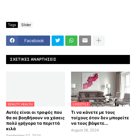
Tags
Slider
Facebook
ΣΧΕΤΙΚΈΣ ΑΝΑΡΤΉΣΕΙΣ
BEAUTY HEALTH
LIFESTYLE
Αυτές είναι οι τροφές που
Τι να κάνετε με τους
θα σε βοηθήσουν να χάσεις
τοίχους όταν δεν μπορείτε
πολύ γρήγορα τα περιττά
να τους βάψετε...
κιλά
August 26, 2024
September 02, 2024