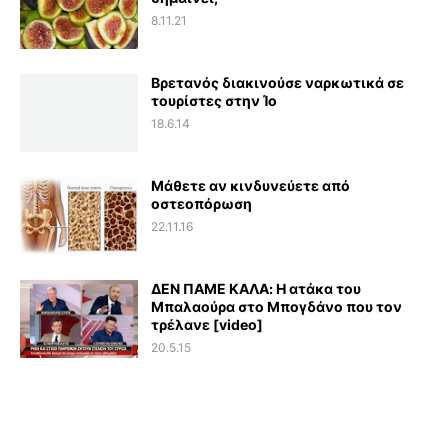
8.11.21
Βρετανός διακινούσε ναρκωτικά σε
τουρίστες στην Ίο
18.6.14
Μάθετε αν κινδυνεύετε από
οστεοπόρωση
22.11.16
ΔΕΝ ΠΑΜΕ ΚΑΛΑ: Η ατάκα του
Μπαλαούρα στο Μπογδάνο που τον
τρέλανε [video]
20.5.15