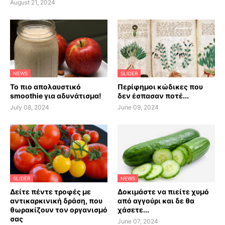
August 21, 2024
NEWS
SLIDER
Το πιο απολαυστικό
Περίφημοι κώδικες που
smoothie για αδυνάτισμα!
δεν έσπασαν ποτέ...
July 08, 2024
June 09, 2024
SLIDER
NEWS
Δείτε πέντε τροφές με
Δοκιμάστε να πιείτε χυμό
αντικαρκινική δράση, που
από αγγούρι και δε θα
θωρακίζουν τον οργανισμό
χάσετε...
σας
June 07, 2024