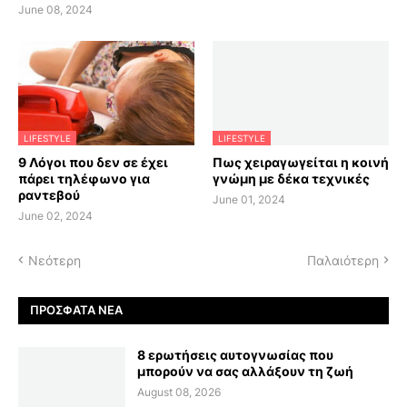
June 08, 2024
LIFESTYLE
LIFESTYLE
9 Λόγοι που δεν σε έχει
Πως χειραγωγείται η κοινή
πάρει τηλέφωνο για
γνώμη με δέκα τεχνικές
ραντεβού
June 01, 2024
June 02, 2024
Νεότερη
Παλαιότερη
ΠΡΌΣΦΑΤΑ ΝΈΑ
8 ερωτήσεις αυτογνωσίας που
μπορούν να σας αλλάξουν τη ζωή
August 08, 2026