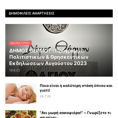
ΔΗΜΟΦΙΛΕΊΣ ΑΝΑΡΤΉΣΕΙΣ
ΔΕΛΤΊΑ ΤΎΠΟΥ
ΔΗΜΟΣ ΘΕΡΜΟΥ : Πρόγραμμα
Πολιτιστικών & Θρησκευτικών
Εκδηλώσεων Αυγούστου 2023
16.8.23
Ποια είναι η καλύτερη στάση ύπνου και
γιατί!
24.7.26
"Αει μωρή σακαφιόρα!" ~ Γνωρίζετε τι
σημαίνει;