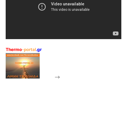
Thermo
-portal
.gr
-->