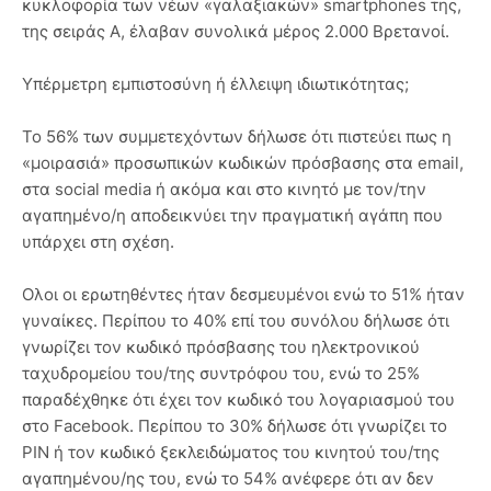
κυκλοφορία των νέων «γαλαξιακών» smartphones της,
της σειράς A, έλαβαν συνολικά μέρος 2.000 Βρετανοί.
Υπέρμετρη εμπιστοσύνη ή έλλειψη ιδιωτικότητας;
Το 56% των συμμετεχόντων δήλωσε ότι πιστεύει πως η
«μοιρασιά» προσωπικών κωδικών πρόσβασης στα email,
στα social media ή ακόμα και στο κινητό με τον/την
αγαπημένο/η αποδεικνύει την πραγματική αγάπη που
υπάρχει στη σχέση.
Ολοι οι ερωτηθέντες ήταν δεσμευμένοι ενώ το 51% ήταν
γυναίκες. Περίπου το 40% επί του συνόλου δήλωσε ότι
γνωρίζει τον κωδικό πρόσβασης του ηλεκτρονικού
ταχυδρομείου του/της συντρόφου του, ενώ το 25%
παραδέχθηκε ότι έχει τον κωδικό του λογαριασμού του
στο Facebook. Περίπου το 30% δήλωσε ότι γνωρίζει το
PIN ή τον κωδικό ξεκλειδώματος του κινητού του/της
αγαπημένου/ης του, ενώ το 54% ανέφερε ότι αν δεν