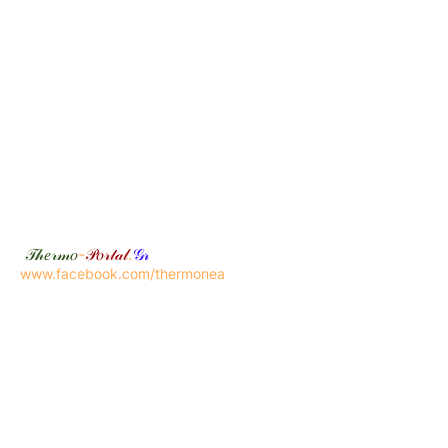
𝒯𝒽𝑒𝓇𝓂𝑜
-
𝒫𝑜𝓇𝓉𝒶𝓁
.
𝒢𝓇
www.facebook.com/thermonea