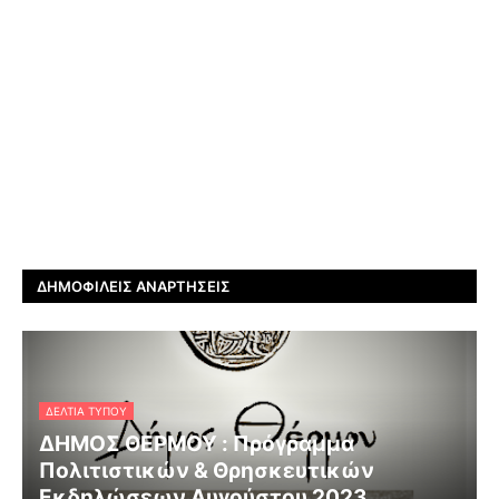
ΔΗΜΟΦΙΛΕΊΣ ΑΝΑΡΤΉΣΕΙΣ
ΔΕΛΤΊΑ ΤΎΠΟΥ
ΔΗΜΟΣ ΘΕΡΜΟΥ : Πρόγραμμα
Πολιτιστικών & Θρησκευτικών
Εκδηλώσεων Αυγούστου 2023