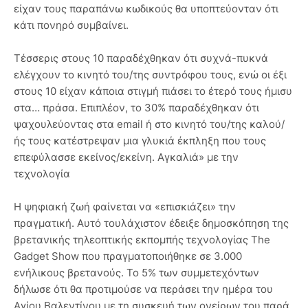
είχαν τους παραπάνω κωδικούς θα υποπτεύονταν ότι
κάτι πονηρό συμβαίνει.
Τέσσερις στους 10 παραδέχθηκαν ότι συχνά-πυκνά
ελέγχουν το κινητό του/της συντρόφου τους, ενώ οι έξι
στους 10 είχαν κάποια στιγμή πιάσει το έτερό τους ήμισυ
στα… πράσα. Επιπλέον, το 30% παραδέχθηκαν ότι
ψαχουλεύοντας στα email ή στο κινητό του/της καλού/
ής τους κατέστρεψαν μια γλυκιά έκπληξη που τους
επεφύλασσε εκείνος/εκείνη. Αγκαλιά» με την
τεχνολογία
Η ψηφιακή ζωή φαίνεται να «επισκιάζει» την
πραγματική. Αυτό τουλάχιστον έδειξε δημοσκόπηση της
βρετανικής τηλεοπτικής εκπομπής τεχνολογίας The
Gadget Show που πραγματοποιήθηκε σε 3.000
ενήλικους βρετανούς. Το 5% των συμμετεχόντων
δήλωσε ότι θα προτιμούσε να περάσει την ημέρα του
Αγίου Βαλεντίνου με τη συσκευή των ονείρων του παρά