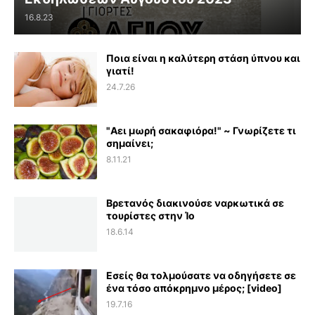
16.8.23
Ποια είναι η καλύτερη στάση ύπνου και
γιατί!
24.7.26
"Αει μωρή σακαφιόρα!" ~ Γνωρίζετε τι
σημαίνει;
8.11.21
Βρετανός διακινούσε ναρκωτικά σε
τουρίστες στην Ίο
18.6.14
Εσείς θα τολμούσατε να οδηγήσετε σε
ένα τόσο απόκρημνο μέρος; [video]
19.7.16