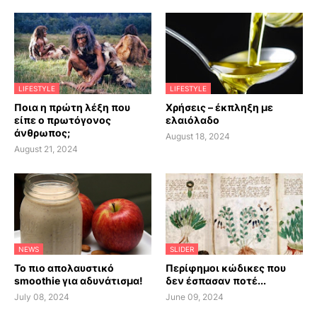
LIFESTYLE
LIFESTYLE
Ποια η πρώτη λέξη που
Χρήσεις – έκπληξη με
είπε ο πρωτόγονος
ελαιόλαδο
άνθρωπος;
August 18, 2024
August 21, 2024
NEWS
SLIDER
Το πιο απολαυστικό
Περίφημοι κώδικες που
smoothie για αδυνάτισμα!
δεν έσπασαν ποτέ...
July 08, 2024
June 09, 2024