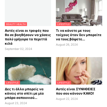
BEAUTY HEALTH
LIFESTYLE
Αυτές είναι οι τροφές που
Τι να κάνετε με τους
θα σε βοηθήσουν να χάσεις
τοίχους όταν δεν μπορείτε
πολύ γρήγορα τα περιττά
να τους βάψετε...
κιλά
August 26, 2024
September 02, 2024
LIFESTYLE
LIFESTYLE
Δες τι άλλο μπορείς να
Αυτές είναι ΣΥΝΗΘΕΙΕΣ
κάνεις στο σπίτι με μία
που σου κάνουν ΚΑΚΟ!
μπάρα σαπουνιού...
August 22, 2024
August 23, 2024