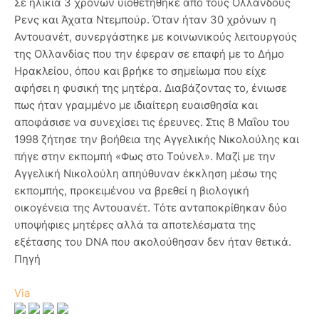
Σε ηλικία 3 χρόνων υιοθετήθηκε από τους Ολλανδούς
Ρενς και Άχατα Ντεμπούρ. Όταν ήταν 30 χρόνων η
Αντουανέτ, συνεργάστηκε με κοινωνικούς λειτουργούς
της Ολλανδίας που την έφεραν σε επαφή με το Δήμο
Ηρακλείου, όπου και βρήκε το σημείωμα που είχε
αφήσει η φυσική της μητέρα. Διαβάζοντας το, ένιωσε
πως ήταν γραμμένο με ιδιαίτερη ευαισθησία και
αποφάσισε να συνεχίσει τις έρευνες. Στις 8 Μαΐου του
1998 ζήτησε την βοήθεια της Αγγελικής Νικολούλης και
πήγε στην εκπομπή «Φως στο Τούνελ». Μαζί με την
Αγγελική Νικολούλη απηύθυναν έκκληση μέσω της
εκπομπής, προκειμένου να βρεθεί η βιολογική
οικογένεια της Αντουανέτ. Τότε ανταποκρίθηκαν δύο
υποψήφιες μητέρες αλλά τα αποτελέσματα της
εξέτασης του DNA που ακολούθησαν δεν ήταν θετικά.
Πηγή
Via