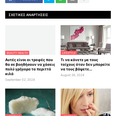
ΣΧΕΤΙΚΈΣ ΑΝΑΡΤΉΣΕΙΣ
BEAUTY HEALTH
LIFESTYLE
Αυτές είναι οι τροφές που
Τι να κάνετε με τους
θα σε βοηθήσουν να χάσεις
τοίχους όταν δεν μπορείτε
πολύ γρήγορα τα περιττά
να τους βάψετε...
κιλά
August 26, 2024
September 02, 2024