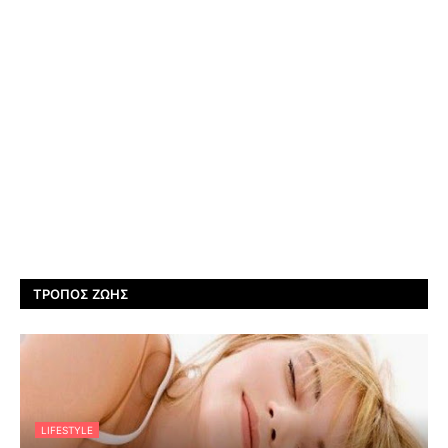
ΤΡΌΠΟΣ ΖΩΉΣ
LIFESTYLE