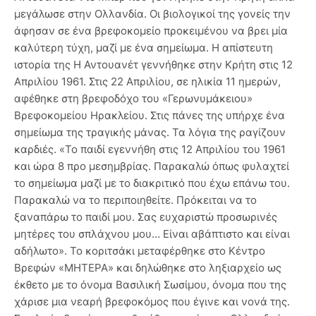
μεγάλωσε στην Ολλανδία. Οι βιολογικοί της γονείς την
άφησαν σε ένα βρεφοκομείο προκειμένου να βρει μία
καλύτερη τύχη, μαζί με ένα σημείωμα. Η απίστευτη
ιστορία της Η Αντουανέτ γεννήθηκε στην Κρήτη στις 12
Απριλίου 1961. Στις 22 Απριλίου, σε ηλικία 11 ημερών,
αφέθηκε στη βρεφοδόχο του «Γερωνυμάκειου»
Βρεφοκομείου Ηρακλείου. Στις πάνες της υπήρχε ένα
σημείωμα της τραγικής μάνας. Τα λόγια της ραγίζουν
καρδιές. «Το παιδί εγεννήθη στις 12 Απριλίου του 1961
και ώρα 8 προ μεσημβρίας. Παρακαλώ όπως φυλαχτεί
το σημείωμα μαζί με το διακριτικό που έχω επάνω του.
Παρακαλώ να το περιποιηθείτε. Πρόκειται να το
ξαναπάρω το παιδί μου. Σας ευχαριστώ προσωρινές
μητέρες του σπλάχνου μου… Είναι αβάπτιστο και είναι
αδήλωτο». Το κοριτσάκι μεταφέρθηκε στο Κέντρο
Βρεφών «ΜΗΤΕΡΑ» και δηλώθηκε στο ληξιαρχείο ως
έκθετο με το όνομα Βασιλική Σωσίμου, όνομα που της
χάρισε μια νεαρή βρεφοκόμος που έγινε και νονά της.