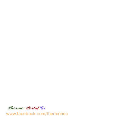
𝒯𝒽𝑒𝓇𝓂𝑜
-
𝒫𝑜𝓇𝓉𝒶𝓁
.
𝒢𝓇
www.facebook.com/thermonea