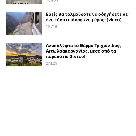
16.8.23
Εσείς θα τολμούσατε να οδηγήσετε σε
ένα τόσο απόκρημνο μέρος; [video]
19.7.16
Ανακαλύψτε το Θέρμο Τριχωνίδας,
Αιτωλοακαρνανίας, μέσα από τα
παρακάτω βίντεο!
27.1.25