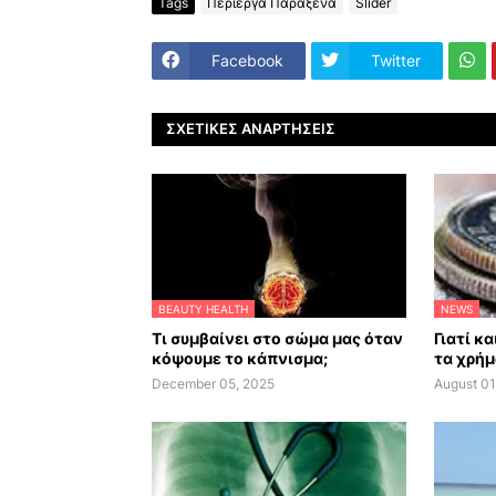
Tags
Περίεργα Παράξενα
Slider
Facebook
Twitter
ΣΧΕΤΙΚΈΣ ΑΝΑΡΤΉΣΕΙΣ
BEAUTY HEALTH
NEWS
Τι συμβαίνει στο σώμα μας όταν
Γιατί κ
κόψουμε το κάπνισμα;
τα χρήμ
December 05, 2025
August 01