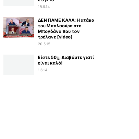
18.6.14
ΔΕΝ ΠΑΜΕ ΚΑΛΑ: Η ατάκα
του Μπαλαούρα στο
Μπογδάνο που τον
τρέλανε [video]
20.5.15
Είστε 50;;; Διαβάστε γιατί
είναι καλό!
1.6.14