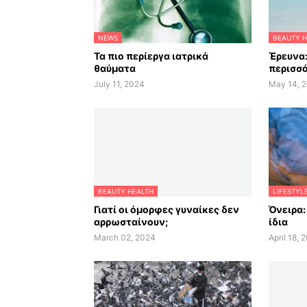
NEWS
BEAUTY H
Τα πιο περίεργα ιατρικά
Έρευνα:
θαύματα
περισσό
July 11, 2024
May 14, 
BEAUTY HEALTH
LIFESTYL
Γιατί οι όμορφες γυναίκες δεν
Όνειρα:
αρρωσταίνουν;
ίδια
March 02, 2024
April 18, 