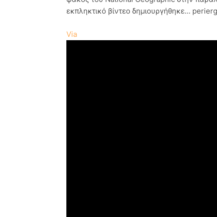
εκπληκτικό βίντεο δημιουργήθηκε… perierg
Via