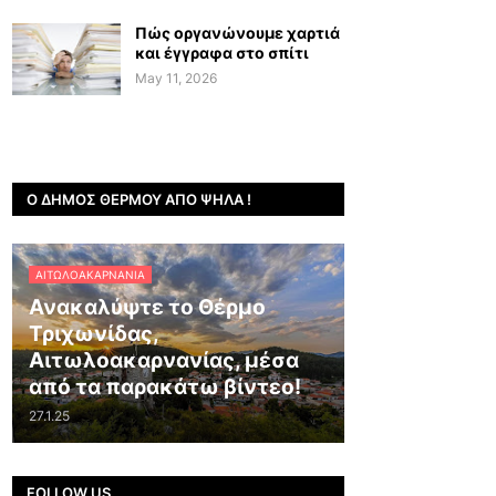
Πώς οργανώνουμε χαρτιά
και έγγραφα στο σπίτι
May 11, 2026
Ο ΔΉΜΟΣ ΘΈΡΜΟΥ ΑΠΌ ΨΗΛΆ !
ΑΙΤΩΛΟΑΚΑΡΝΑΝΊΑ
Ανακαλύψτε το Θέρμο
Τριχωνίδας,
Αιτωλοακαρνανίας, μέσα
από τα παρακάτω βίντεο!
27.1.25
FOLLOW US