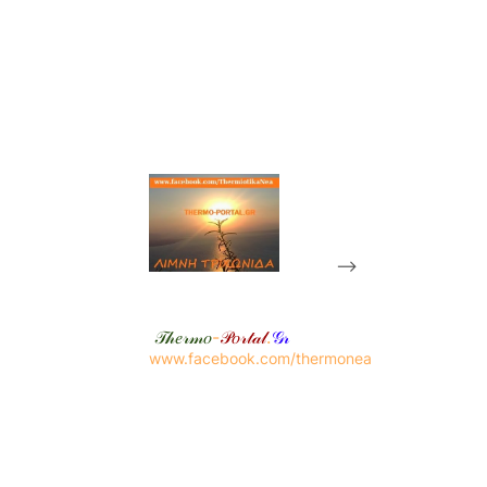
-->
𝒯𝒽𝑒𝓇𝓂𝑜
-
𝒫𝑜𝓇𝓉𝒶𝓁
.
𝒢𝓇
www.facebook.com/thermonea