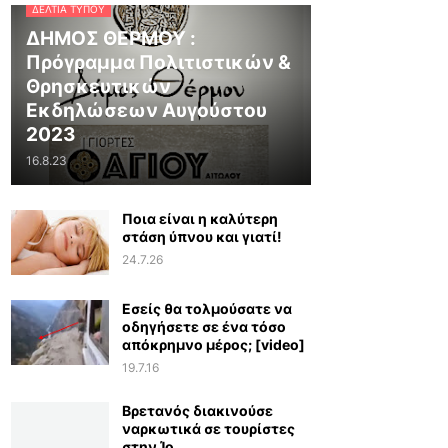
ΔΕΛΤΊΑ ΤΎΠΟΥ
ΔΗΜΟΣ ΘΕΡΜΟΥ :
Πρόγραμμα Πολιτιστικών &
Θρησκευτικών
Εκδηλώσεων Αυγούστου
2023
16.8.23
Ποια είναι η καλύτερη
στάση ύπνου και γιατί!
24.7.26
Εσείς θα τολμούσατε να
οδηγήσετε σε ένα τόσο
απόκρημνο μέρος; [video]
19.7.16
Βρετανός διακινούσε
ναρκωτικά σε τουρίστες
στην Ίο