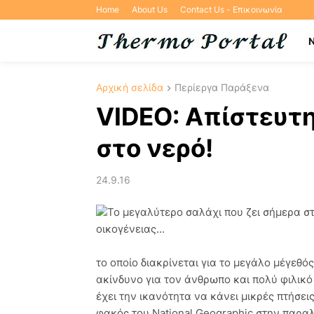
Home
About Us
Contact Us - Επικοινωνία
Αρχική σελίδα
Περίεργα Παράξενα
VIDEO: Απίστευτ
στο νερό!
24.9.16
Το μεγαλύτερο σαλάχι που ζει σήμερα σ
οικογένειας...
το οποίο διακρίνεται για το μεγάλο μέγεθός
ακίνδυνο για τον άνθρωπο και πολύ φιλικό 
έχει την ικανότητα να κάνει μικρές πτήσει
φακός του National Geographic στην παραλ