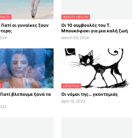
EALTH
BEAUTY HEALTH
 Γιατί οι γυναίκες ζουν
Οι 10 συμβουλές του Τ.
τερο;
Μπουκόφσκι για μια καλή ζωή
2024
March 05, 2024
E
LIFESTYLE
 Γιατί βλεπουμε ξανά τα
Οι νόμοι της… γκαντεμιάς
April 10, 2023
2023