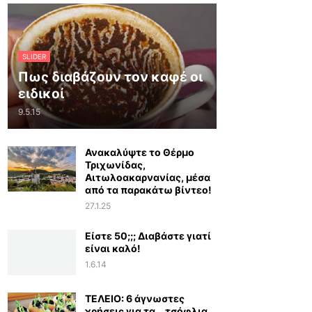
SLIDER
Πως διαβάζουν τον καφέ οι
ειδικοί
9.5.15
Ανακαλύψτε το Θέρμο
Τριχωνίδας,
Αιτωλοακαρνανίας, μέσα
από τα παρακάτω βίντεο!
27.1.25
Είστε 50;;; Διαβάστε γιατί
είναι καλό!
1.6.14
ΤΕΛΕΙΟ: 6 άγνωστες
χρήσεις για τα… τσόφλια