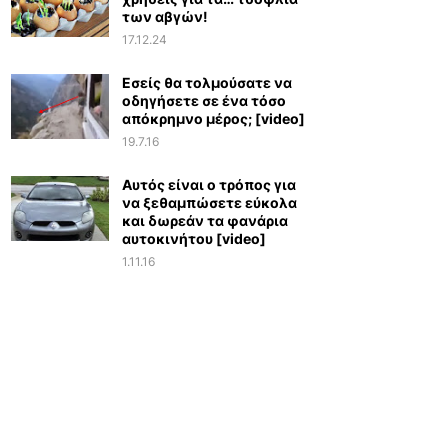
των αβγών!
17.12.24
Εσείς θα τολμούσατε να
οδηγήσετε σε ένα τόσο
απόκρημνο μέρος; [video]
19.7.16
Αυτός είναι ο τρόπος για
να ξεθαμπώσετε εύκολα
και δωρεάν τα φανάρια
αυτοκινήτου [video]
1.11.16