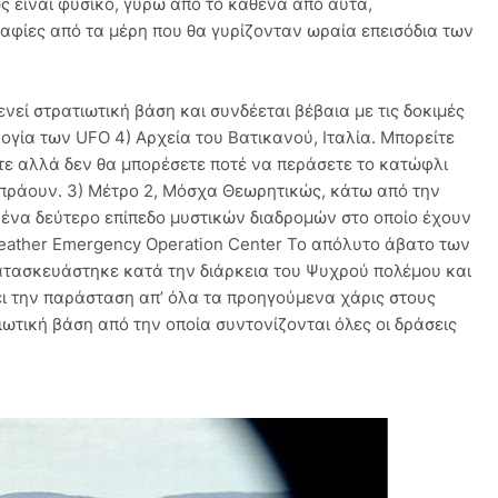
ως είναι φυσικό, γύρω από το καθένα από αυτά,
αφίες από τα μέρη που θα γυρίζονταν ωραία επεισόδια των
ενεί στρατιωτική βάση και συνδέεται βέβαια με τις δοκιμές
γία των UFO 4) Αρχεία του Βατικανού, Ιταλία. Μπορείτε
τε αλλά δεν θα μπορέσετε ποτέ να περάσετε το κατώφλι
πράουν. 3) Μέτρο 2, Μόσχα Θεωρητικώς, κάτω από την
 ένα δεύτερο επίπεδο μυστικών διαδρομών στο οποίο έχουν
eather Emergency Operation Center Το απόλυτο άβατο των
ατασκευάστηκε κατά την διάρκεια του Ψυχρού πολέμου και
βει την παράσταση απ’ όλα τα προηγούμενα χάρις στους
ιωτική βάση από την οποία συντονίζονται όλες οι δράσεις