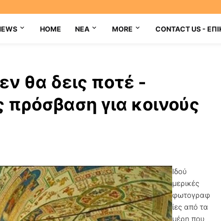
NEWS
HOME
NEA
MORE
CONTACT US - ΕΠΙ
εν θα δεις ποτέ -
 πρόσβαση για κοινούς
Ιδού
μερικές
φωτογραφ
ίες από τα
μέρη που