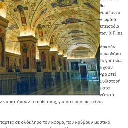
θα
γυρίζοντα
ν ωραία
επεισόδια
των X Files
Ασκούν
οπωσδήπο
τε γοητεία.
Έχουν
γραφτεί
μυθιστορή
ματα
γι’αυτά.
 να πατήσουν το πόδι τους, για να δουν πως είναι
άσπαρτες σε ολόκληρο τον κόσμο, που κρύβουν μυστικά