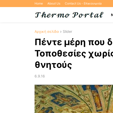
Home
About Us
Contact Us - Επικοινωνία
Αρχική σελίδα
Slider
Πέντε μέρη που δ
Τοποθεσίες χωρίς
θνητούς
6.9.16