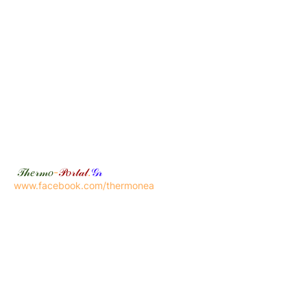
𝒯𝒽𝑒𝓇𝓂𝑜
-
𝒫𝑜𝓇𝓉𝒶𝓁
.
𝒢𝓇
www.facebook.com/thermonea