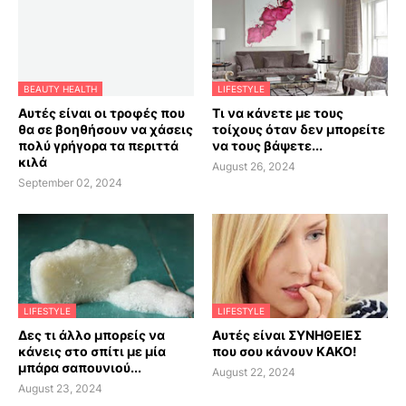
BEAUTY HEALTH
LIFESTYLE
Αυτές είναι οι τροφές που
Τι να κάνετε με τους
θα σε βοηθήσουν να χάσεις
τοίχους όταν δεν μπορείτε
πολύ γρήγορα τα περιττά
να τους βάψετε...
κιλά
August 26, 2024
September 02, 2024
LIFESTYLE
LIFESTYLE
Δες τι άλλο μπορείς να
Αυτές είναι ΣΥΝΗΘΕΙΕΣ
κάνεις στο σπίτι με μία
που σου κάνουν ΚΑΚΟ!
μπάρα σαπουνιού...
August 22, 2024
August 23, 2024