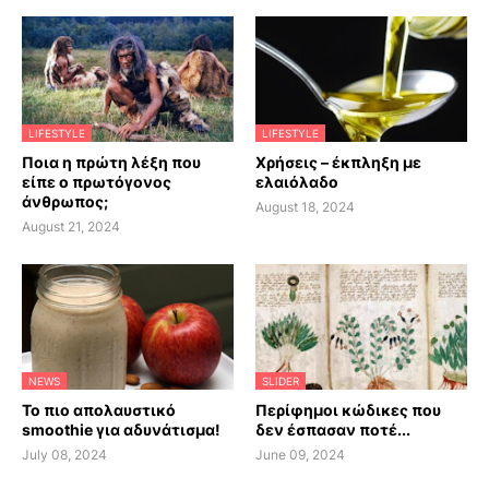
LIFESTYLE
LIFESTYLE
Ποια η πρώτη λέξη που
Χρήσεις – έκπληξη με
είπε ο πρωτόγονος
ελαιόλαδο
άνθρωπος;
August 18, 2024
August 21, 2024
NEWS
SLIDER
Το πιο απολαυστικό
Περίφημοι κώδικες που
smoothie για αδυνάτισμα!
δεν έσπασαν ποτέ...
July 08, 2024
June 09, 2024