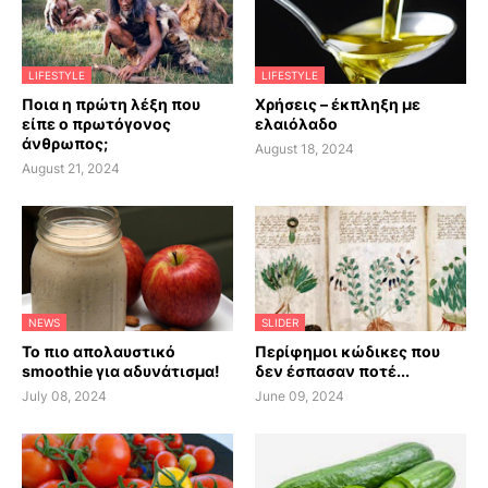
LIFESTYLE
LIFESTYLE
Ποια η πρώτη λέξη που
Χρήσεις – έκπληξη με
είπε ο πρωτόγονος
ελαιόλαδο
άνθρωπος;
August 18, 2024
August 21, 2024
NEWS
SLIDER
Το πιο απολαυστικό
Περίφημοι κώδικες που
smoothie για αδυνάτισμα!
δεν έσπασαν ποτέ...
July 08, 2024
June 09, 2024