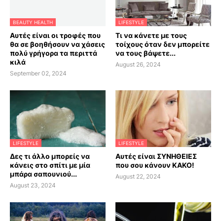
BEAUTY HEALTH
LIFESTYLE
Αυτές είναι οι τροφές που
Τι να κάνετε με τους
θα σε βοηθήσουν να χάσεις
τοίχους όταν δεν μπορείτε
πολύ γρήγορα τα περιττά
να τους βάψετε...
κιλά
August 26, 2024
September 02, 2024
LIFESTYLE
LIFESTYLE
Δες τι άλλο μπορείς να
Αυτές είναι ΣΥΝΗΘΕΙΕΣ
κάνεις στο σπίτι με μία
που σου κάνουν ΚΑΚΟ!
μπάρα σαπουνιού...
August 22, 2024
August 23, 2024