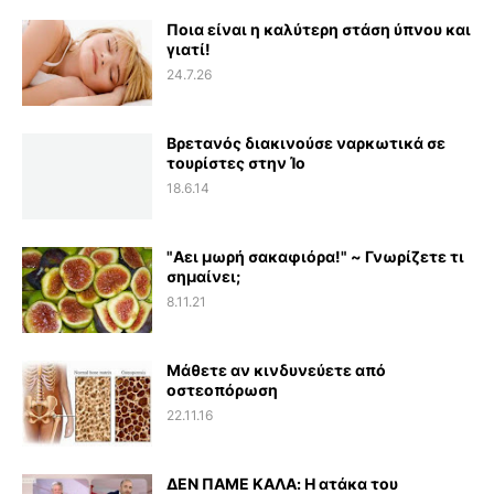
Ποια είναι η καλύτερη στάση ύπνου και
γιατί!
24.7.26
Βρετανός διακινούσε ναρκωτικά σε
τουρίστες στην Ίο
18.6.14
"Αει μωρή σακαφιόρα!" ~ Γνωρίζετε τι
σημαίνει;
8.11.21
Μάθετε αν κινδυνεύετε από
οστεοπόρωση
22.11.16
ΔΕΝ ΠΑΜΕ ΚΑΛΑ: Η ατάκα του