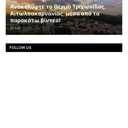
Ανακαλύψτε το Θέρμο Τριχωνίδας,
Αιτωλοακαρνανίας, μέσα από τα
παρακάτω βίντεο!
27.1.25
FOLLOW US