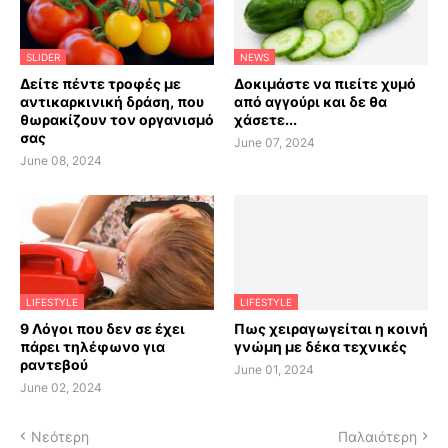
SLIDER
NEWS
Δείτε πέντε τροφές με
Δοκιμάστε να πιείτε χυμό
αντικαρκινική δράση, που
από αγγούρι και δε θα
θωρακίζουν τον οργανισμό
χάσετε...
σας
June 07, 2024
June 08, 2024
LIFESTYLE
LIFESTYLE
9 Λόγοι που δεν σε έχει
Πως χειραγωγείται η κοινή
πάρει τηλέφωνο για
γνώμη με δέκα τεχνικές
ραντεβού
June 01, 2024
June 02, 2024
Νεότερη
Παλαιότερη