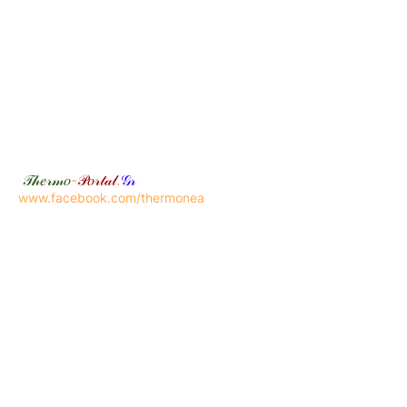
𝒯𝒽𝑒𝓇𝓂𝑜
-
𝒫𝑜𝓇𝓉𝒶𝓁
.
𝒢𝓇
www.facebook.com/thermonea