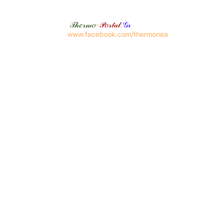
𝒯𝒽𝑒𝓇𝓂𝑜
-
𝒫𝑜𝓇𝓉𝒶𝓁
.
𝒢𝓇
www.facebook.com/thermonea