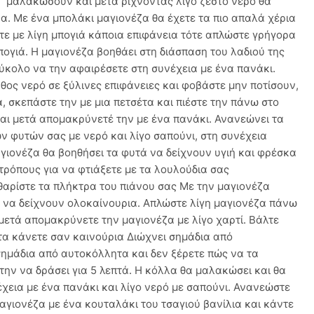
μαλακώσουν και μετά ρίχνοντας λίγο ζεστό νερό θα
α. Με ένα μπολάκι μαγιονέζα θα έχετε τα πιο απαλά χέρια
ατε με λίγη μπογιά κάποια επιφάνεια τότε απλώστε γρήγορα
πογιά. Η μαγιονέζα βοηθάει στη διάσπαση του λαδιού της
εύκολο να την αφαιρέσετε στη συνέχεια με ένα πανάκι.
ος νερό σε ξύλινες επιφάνειες και φοβάστε μην ποτίσουν,
, σκεπάστε την με μια πετσέτα και πιέστε την πάνω στο
 και μετά απομακρύνετέ την με ένα πανάκι. Ανανεώνει τα
 φυτών σας με νερό και λίγο σαπούνι, στη συνέχεια
γιονέζα θα βοηθήσει τα φυτά να δείχνουν υγιή και φρέσκα
 τρόπους για να φτιάξετε με τα λουλούδια σας
αθαρίστε τα πλήκτρα του πιάνου σας Με την μαγιονέζα
υ να δείχνουν ολοκαίνουρια. Απλώστε λίγη μαγιονέζα πάνω
 μετά απομακρύνετε την μαγιονέζα με λίγο χαρτί. Βάλτε
τα κάνετε σαν καινούρια Διώχνει σημάδια από
σημάδια από αυτοκόλλητα και δεν ξέρετε πώς να τα
την να δράσει για 5 λεπτά. Η κόλλα θα μαλακώσει και θα
έχεια με ένα πανάκι και λίγο νερό με σαπούνι. Ανανεώστε
γιονέζα με ένα κουταλάκι του τσαγιού βανίλια και κάντε