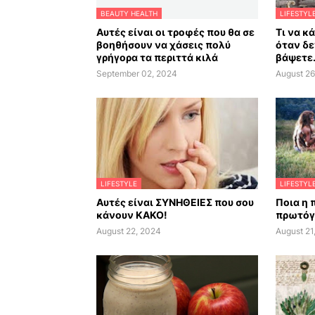
BEAUTY HEALTH
LIFESTYL
Αυτές είναι οι τροφές που θα σε
Τι να κ
βοηθήσουν να χάσεις πολύ
όταν δε
γρήγορα τα περιττά κιλά
βάψετε.
September 02, 2024
August 26
LIFESTYLE
LIFESTYL
Αυτές είναι ΣΥΝΗΘΕΙΕΣ που σου
Ποια η 
κάνουν ΚΑΚΟ!
πρωτόγ
August 22, 2024
August 21