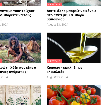
E
LIFESTYLE
άνετε με τους τοίχους
Δες τι άλλο μπορείς να κάνεις
ν μπορείτε να τους
στο σπίτι με μία μπάρα
..
σαπουνιού...
, 2024
August 23, 2024
E
LIFESTYLE
πρώτη λέξη που είπε ο
Χρήσεις – έκπληξη με
ονος άνθρωπος;
ελαιόλαδο
, 2024
August 18, 2024