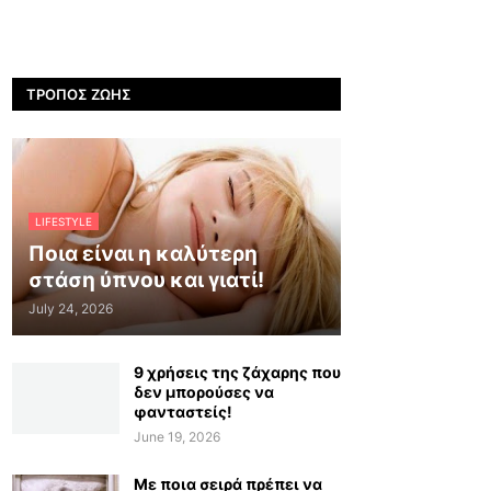
ΤΡΌΠΟΣ ΖΩΉΣ
LIFESTYLE
Ποια είναι η καλύτερη
στάση ύπνου και γιατί!
July 24, 2026
9 χρήσεις της ζάχαρης που
δεν μπορούσες να
φανταστείς!
June 19, 2026
Με ποια σειρά πρέπει να