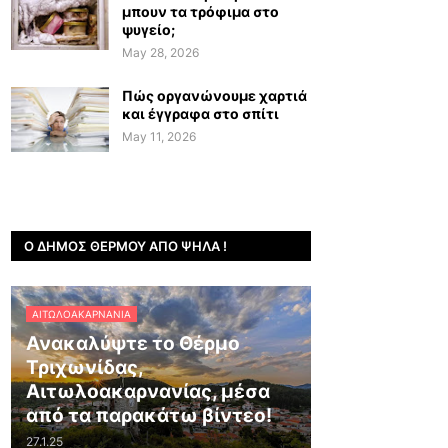
μπουν τα τρόφιμα στο
ψυγείο;
May 28, 2026
Πώς οργανώνουμε χαρτιά
και έγγραφα στο σπίτι
May 11, 2026
Ο ΔΉΜΟΣ ΘΈΡΜΟΥ ΑΠΌ ΨΗΛΆ !
ΑΙΤΩΛΟΑΚΑΡΝΑΝΊΑ
Ανακαλύψτε το Θέρμο
Τριχωνίδας,
Αιτωλοακαρνανίας, μέσα
από τα παρακάτω βίντεο!
27.1.25