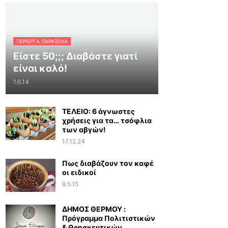
ΠΕΡΊΕΡΓΑ ΠΑΡΆΞΕΝΑ
Είστε 50;;; Διαβάστε γιατί
είναι καλό!
1.6.14
ΤΕΛΕΙΟ: 6 άγνωστες
χρήσεις για τα… τσόφλια
των αβγών!
17.12.24
Πως διαβάζουν τον καφέ
οι ειδικοί
9.5.15
ΔΗΜΟΣ ΘΕΡΜΟΥ :
Πρόγραμμα Πολιτιστικών
& Θρησκευτικών