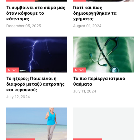
Τι συμβαίνει στο σώμα μας
Γιατί και πως
όταν κόψουμε το
δημιουργήθηκαν τα
κάπνισμα;
χρήματα;
December 05, 2025
August 01, 2024
NEWS
NEWS
Το ήξερες; Ποια είναι η
Τα πιο περίεργα ιατρικά
διαφορά μεταξύ αστραπής
θαύματα
και κεραυνού;
July 11, 2024
July 12, 2024