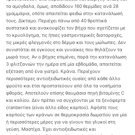
τα αμύγδαλα, όμως, αποδίδουν 160 θερμίδες ανά 28
γραμμάρια, οπότε απαιτείται φειδώ στην κατανάλωσή
τους. Δίκταμο. Περιέχει πάνω από 40 θρεπτικά
συστατικά και ανακουφίζει τον βήχα που σχετίζεται με
το κρυολόγημα, τις ήπιες γαστρεντερικές διαταραχές,
τις μικρές φλεγμονές στο δέρμα και τους μώλωπες. Δεν
συνιστάται σε εγκύους και γυναίκες που θηλάζουν τα
μωρά τους. Αν ο βήχας επιμένει, παρά την κατανάλωση
3 φλιτζανιών την ημέρα επί μία εβδομάδα, απαιτείται
εξέταση από ένα γιατρό. Κράνα. Περιέχουν
περισσότερες αντιοξειδωτικές ουσίες από κάθε άλλο
φρούτο και έτσι προστατεύουν από όλα τα νοσήματα
φθοράς. Αποτελούν επίσης θαυμάσια πηγή βιταμίνης C
και καλίου. Δεν πρέπει να συγχέονται με τα ξενόφερτα
cranberries (είναι άλλο είδος καρπού). Αφήστε τους
καρπούς των κράνων σε θερμοκρασία δωματίου για μία
ή περισσότερες μέρες για να γίνουν πιο γλυκοί στη
γεύση. Μαστίχα. Έχει αντιοξειδωτικές και