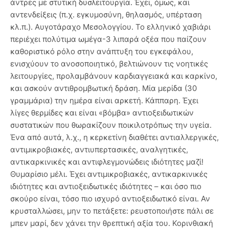
άντρες με στυτική δυσλειτουργία. Έχει, όμως, και
αντενδείξεις (π.χ. εγκυμοσύνη, θηλασμός, υπέρταση
κλ.π.). Αυγοτάραχο Μεσολογγίου. Το ελληνικό χαβιάρι
περιέχει πολύτιμα ωμέγα-3 λιπαρά οξέα που παίζουν
καθοριστικό ρόλο στην ανάπτυξη του εγκεφάλου,
ενισχύουν το ανοσοποιητικό, βελτιώνουν τις νοητικές
λειτουργίες, προλαμβάνουν καρδιαγγειακά και καρκίνο,
και ασκούν αντιθρομβωτική δράση. Μία μερίδα (30
γραμμάρια) την ημέρα είναι αρκετή. Κάππαρη. Έχει
λίγες θερμίδες και είναι «βόμβα» αντιοξειδωτικών
συστατικών που θωρακίζουν ποικιλοτρόπως την υγεία.
Ένα από αυτά, λ.χ., η κερκετίνη διαθέτει αντιαλλεργικές,
αντιμικροβιακές, αντιυπερτασικές, αναλγητικές,
αντικαρκινικές και αντιφλεγμονώδεις ιδιότητες μαζί!
Θυμαρίσιο μέλι. Έχει αντιμικροβιακές, αντικαρκινικές
ιδιότητες και αντιοξειδωτικές ιδιότητες – και όσο πιο
σκούρο είναι, τόσο πιο ισχυρό αντιοξειδωτικό είναι. Αν
κρυσταλλώσει, μην το πετάξετε: ρευστοποιήστε πάλι σε
μπεν μαρί, δεν χάνει την θρεπτική αξία του. Κορινθιακή