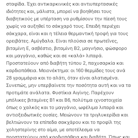
σταφίδα. Έχει αντικαρκινικές και αντιυπερτασικές
ιδιότητες και, μάλιστα, μπορεί να βοηθήσει τους
διαβητικούς με υπέρταση να ρυθμίσουν την πίεσή τους
χωρίς να αυξηθεί το σάκχαρό τους. Επειδή περιέχει
σάκχαρα, είναι και η τέλεια θερμαντική τροφή για τους
ορειβάτες. Αμύγδαλα. Είναι πλούσια σε πρωτεΐνες,
βιταμίνη Ε, ασβέστιο, βιταμίνη Β2, μαγνήσιο, φώσφορο
και μαγγάνιο, καθώς και σε «καλά» λιπαρά.
Προστατεύουν από διαβήτη τύπου 2, παχυσαρκία και
καρδιοπάθεια. Μειονέκτημα: οι 160 θερμίδες τους ανά
28 γραμμάρια και το αλάτι, όταν είναι αλατισμένα.
Συνεπώς, μην υπερβαίνετε την ποσότητα αυτή και να τα
προτιμάτε ανάλατα. Φυστίκια Αιγίνης. Παρέχουν
μπόλικες βιταμίνες Β1 και Β6, πολύτιμα ιχνοστοιχεία
όπως ο χαλκός και το μαγγάνιο, ωφέλιμα λιπαρά και
αντιοξειδωτικές ουσίες. Μειώνουν τα τριγλυκερίδια και
βελτιώνουν τα επίπεδα σακχάρου και το προφίλ της
χοληστερίνης στο αίμα, με αποτέλεσμα να
προστατεύουν από καρδιοπάθεια και διαβήτη. Όπως και