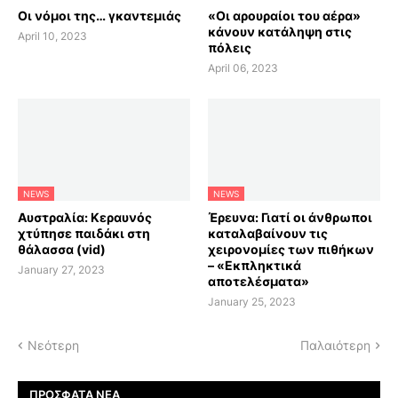
Οι νόμοι της… γκαντεμιάς
«Οι αρουραίοι του αέρα»
κάνουν κατάληψη στις
April 10, 2023
πόλεις
April 06, 2023
NEWS
NEWS
Αυστραλία: Κεραυνός
Έρευνα: Γιατί οι άνθρωποι
χτύπησε παιδάκι στη
καταλαβαίνουν τις
θάλασσα (vid)
χειρονομίες των πιθήκων
– «Εκπληκτικά
January 27, 2023
αποτελέσματα»
January 25, 2023
Νεότερη
Παλαιότερη
ΠΡΌΣΦΑΤΑ ΝΈΑ