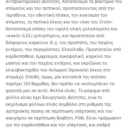
αντιβακτηριακές ιδιότητες. Καταπολεμά τα βακτήρια του
στόματος και του πεπτικού, προστατεύοντας από την
τερηδόνα, την οδοντική πλάκα, την κακοσμία του
στόματος, το πεπτικό έλκος και την νόσο του Crohn.
Καταπολεμά επίσης την υψηλή ολική χοληστερόλη και
«κακή» (LDL) χοληστερίνη, και προστατεύει από
διάφορους καρκίνου (λ.χ. του προστάτη, του παχέος
εντέρου, του παγκρέατος). Ελαιόλαδο. Προστατεύει από
καρδιοπάθεια, έμφραγμα, εγκεφαλικό, καρκίνο του
μαστού και του παχέος εντέρου, και εκριζώνει το
ελικοβακτηρίδιο του πυλωρού (προκαλεί έλκος στο
στομάχι). Επειδή, όμως, μία κουταλιά της σούπας
παρέχει 120 θερμίδες, δεν πρέπει να «κολυμπάνε» τα
φαγητά μας σε αυτό. Φύλλα ελιάς. Το ρόφημα από
φύλλα ελιάς έχει διουρητικές ιδιότητες, ενώ το
εκχύλισμα φύλλων ελιάς συμβάλει στη ρύθμιση της
αρτηριακής πίεσης σε περίπτωση υπέρτασης και του
σακχάρου σε περίπτωση διαβήτη. Ρόδι. Είναι «φάρμακο»
για την καρδιοπάθεια και την υπέρταση, και επιδρά