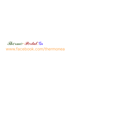
𝒯𝒽𝑒𝓇𝓂𝑜
-
𝒫𝑜𝓇𝓉𝒶𝓁
.
𝒢𝓇
www.facebook.com/thermonea