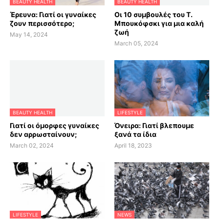
BEAUTY HEALTH
BEAUTY HEALTH
Έρευνα: Γιατί οι γυναίκες
Οι 10 συμβουλές του Τ.
ζουν περισσότερο;
Μπουκόφσκι για μια καλή
ζωή
May 14, 2024
March 05, 2024
BEAUTY HEALTH
LIFESTYLE
Γιατί οι όμορφες γυναίκες
Όνειρα: Γιατί βλεπουμε
δεν αρρωσταίνουν;
ξανά τα ίδια
March 02, 2024
April 18, 2023
LIFESTYLE
NEWS