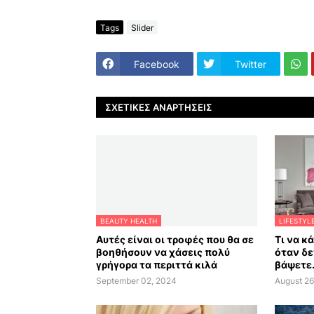
Tags
Slider
Facebook
Twitter
ΣΧΕΤΙΚΈΣ ΑΝΑΡΤΉΣΕΙΣ
BEAUTY HEALTH
LIFESTYL
Αυτές είναι οι τροφές που θα σε
Τι να κ
βοηθήσουν να χάσεις πολύ
όταν δε
γρήγορα τα περιττά κιλά
βάψετε.
September 02, 2024
August 26