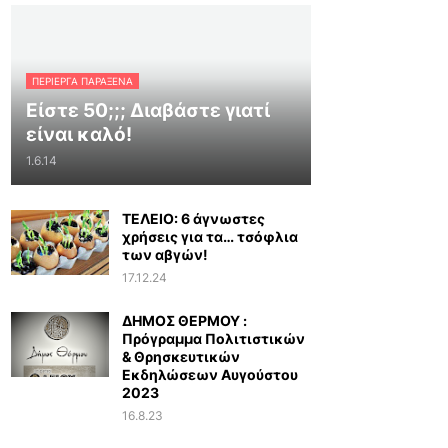
ΠΕΡΊΕΡΓΑ ΠΑΡΆΞΕΝΑ
Είστε 50;;; Διαβάστε γιατί
είναι καλό!
1.6.14
ΤΕΛΕΙΟ: 6 άγνωστες
χρήσεις για τα… τσόφλια
των αβγών!
17.12.24
ΔΗΜΟΣ ΘΕΡΜΟΥ :
Πρόγραμμα Πολιτιστικών
& Θρησκευτικών
Εκδηλώσεων Αυγούστου
2023
16.8.23