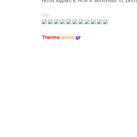
Νότια Αφρική 8. HΠA 9. Φινλανδία 10. Σκοτ
Via
Thermo
-portal
.gr