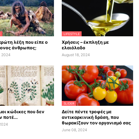
E
LIFESTYLE
πρώτη λέξη που είπε ο
Χρήσεις – έκπληξη με
ονος άνθρωπος;
ελαιόλαδο
, 2024
August 18, 2024
SLIDER
οι κώδικες που δεν
Δείτε πέντε τροφές με
 ποτέ...
αντικαρκινική δράση, που
θωρακίζουν τον οργανισμό σας
 2024
June 08, 2024