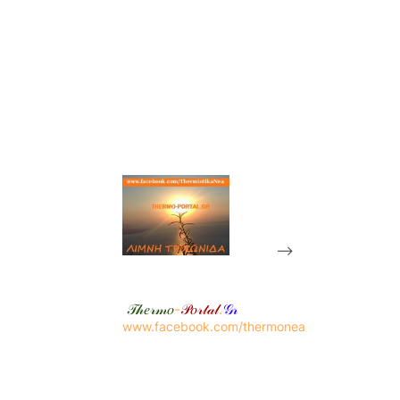
-->
𝒯𝒽𝑒𝓇𝓂𝑜
-
𝒫𝑜𝓇𝓉𝒶𝓁
.
𝒢𝓇
www.facebook.com/thermonea