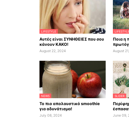
LIFESTYLE
LIFESTYL
Αυτές είναι ΣΥΝΗΘΕΙΕΣ που σου
Ποια η 
κάνουν ΚΑΚΟ!
πρωτόγ
August 22, 2024
August 21
NEWS
SLIDER
Το πιο απολαυστικό smoothie
Περίφημ
για αδυνάτισμα!
έσπασαν
July 08, 2024
June 09,