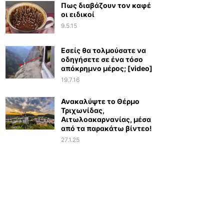
Πως διαβάζουν τον καφέ
οι ειδικοί
9.5.15
Εσείς θα τολμούσατε να
οδηγήσετε σε ένα τόσο
απόκρημνο μέρος; [video]
19.7.16
Ανακαλύψτε το Θέρμο
Τριχωνίδας,
Αιτωλοακαρνανίας, μέσα
από τα παρακάτω βίντεο!
27.1.25