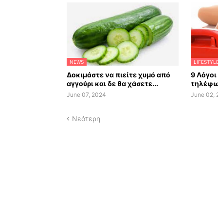
NEWS
LIFESTYL
Δοκιμάστε να πιείτε χυμό από
9 Λόγοι
αγγούρι και δε θα χάσετε...
τηλέφω
June 07, 2024
June 02,
Νεότερη